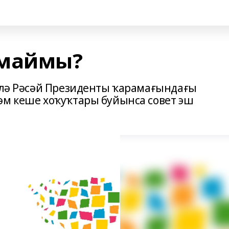
лмаймы?
фөлә Рәсәй Президенты ҡарамағындағы
әм кеше хоҡуҡтары буйынса совет эш