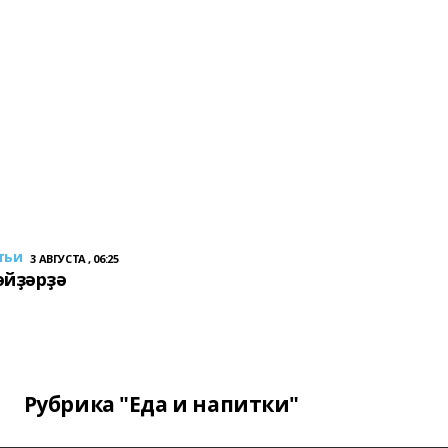
тьи
3 АВГУСТА , 06:25
әйҙәрҙә
Рубрика "Еда и напитки"