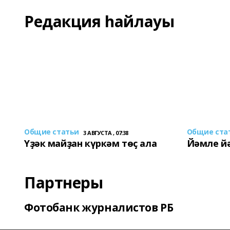
Редакция һайлауы
Общие статьи
Общие ста
3 АВГУСТА , 07:38
Үҙәк майҙан күркәм төҫ ала
Йәмле й
Партнеры
Фотобанк журналистов РБ