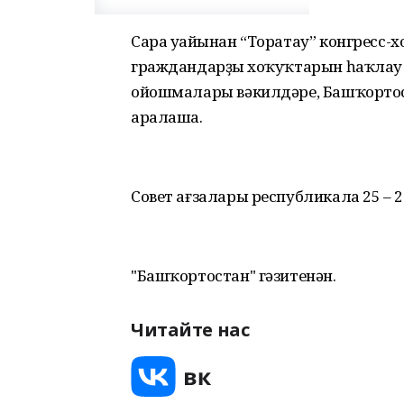
Сара уңайынан “Торатау” конгресс-х
граждандарҙың хоҡуҡтарын һаҡлау
ойошмалары вәкилдәре, Башҡортос
аралаша.
Совет ағзалары республикала 25 – 
"Башҡортостан" гәзитенән.
Читайте нас