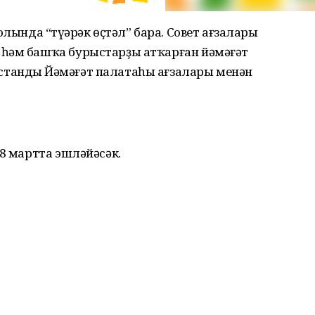
олында “түңәрәк өҫтәл” бара. Совет ағзалары
 һәм башҡа бурыстарҙы атҡарған йәмәғәт
тандың Йәмәғәт палатаһы ағзалары менән
28 мартта эшләйәсәк.