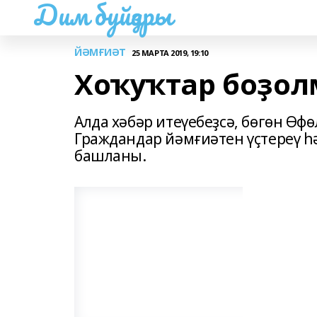
Дим буйҙары
ЙӘМҒИӘТ
25 МАРТА 2019, 19:10
Хоҡуҡтар боҙо
Алда хәбәр итеүебеҙсә, бөгөн Ө
Граждандар йәмғиәтен үҫтереү һ
башланы.