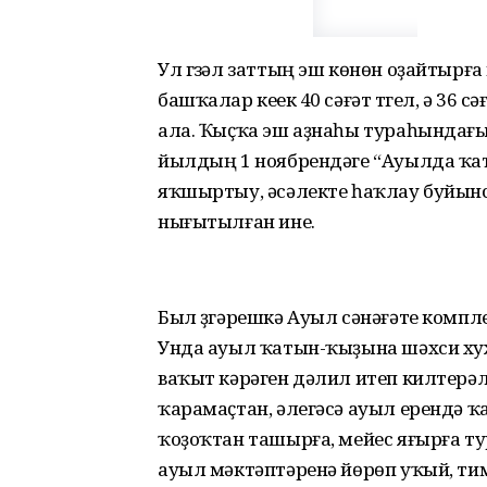
Ул гүзәл заттың эш көнөн оҙайтырғ
башҡалар кеүек 40 сәғәт түгел, ә 36
ала. Ҡыҫҡа эш аҙнаһы тураһындағ
йылдың 1 ноябрендәге “Ауылда ҡа
яҡшыртыу, әсәлекте һаҡлау буйынс
нығытылған ине.
Был үҙгәрешкә Ауыл сәнәғәте комп
Унда ауыл ҡатын-ҡыҙына шәхси х
ваҡыт кәрәген дәлил итеп килтер
ҡарамаҫтан, әлегәсә ауыл ерендә ҡ
ҡоҙоҡтан ташырға, мейес яғырға тур
ауыл мәктәптәренә йөрөп уҡый, тим