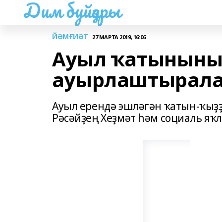
Дим буйҙары
ЙӘМҒИӘТ
27 МАРТА 2019, 16:06
Ауыл ҡатыныны
ауырлаштырал
Ауыл ерендә эшләгән ҡатын-ҡыҙҙы
Рәсәйҙең Хеҙмәт һәм социаль яҡ