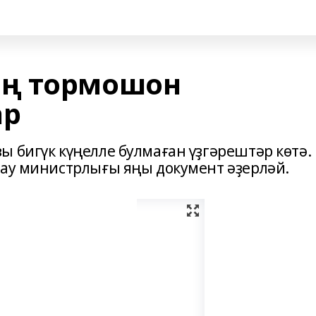
ң тормошон
ар
 бигүк күңелле булмаған үҙгәрештәр көтә.
лау министрлығы яңы документ әҙерләй.