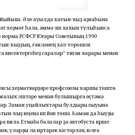
а йыйына. Әле ауылда ҡатын-ҡыҙ аҙнаһына
 сәғәт хеҙмәт һала, әммә эш хаҡын тулыһынса
ы норма РСФСР Юғары Советының 1990
тын-ҡыҙҙың, ғаиләнең хәл-торошон
а кисектергеһеҙ саралар” тигән ҡарары менән
лексы хеҙмәткәрҙәре профсоюзы ҡаршы төштө.
ужалыҡ эштәре менән булышырға өҫтәмә
әләр. Заман уңайлыҡтары булдырылыуына
атын-ҡыҙ иңенә күп йөк төшә. Һаман да һыуҙы
а килә. Етмәһә балалар ҙа автобуста күрше
әк, уларҙы ла иртәрәк хәстәрләп, юлға