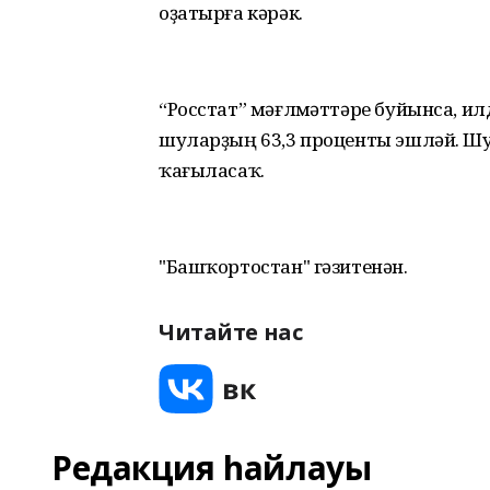
оҙатырға кәрәк.
“Росстат” мәғлүмәттәре буйынса, ил
шуларҙың 63,3 проценты эшләй. Шу
ҡағыласаҡ.
"Башҡортостан" гәзитенән.
Читайте нас
Редакция һайлауы