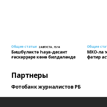
Общие статьи
Общие ста
2 АВГУСТА , 15:14
Бишбүләктә Һауа-десант
МХО-ла 
ғәскәрҙәре көнө билдәләнде
фатир а
Партнеры
Фотобанк журналистов РБ