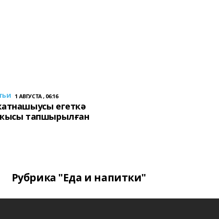
тьи
1 АВГУСТА , 06:16
ҡатнашыусы егеткә
сҡысы тапшырылған
Рубрика "Еда и напитки"