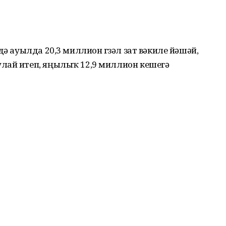
дә ауылда 20,3 миллион гүзәл зат вәкиле йәшәй,
лай итеп, яңылыҡ 12,9 миллион кешегә