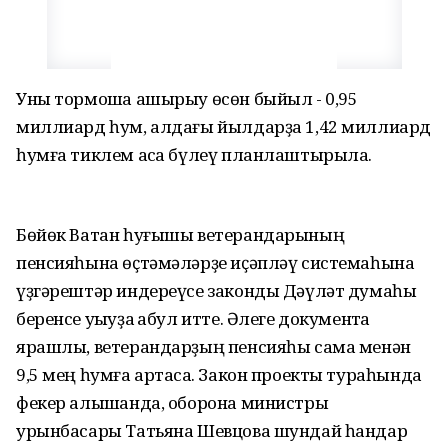
Уны тормошҡа ашырыу өсөн быйыл - 0,95
миллиард һум, алдағы йылдарҙа 1,42 миллиард
һумға тиклем аҡса бүлеү планлаштырыла.
Бөйөк Ватан һуғышы ветерандарының
пенсияһына өҫтәмәләрҙе иҫәпләү системаһына
үҙгәрештәр индереүсе законды Дәүләт думаһы
беренсе уҡыуҙа ҡабул итте. Әлеге документҡа
ярашлы, ветерандарҙың пенсияһы сама менән
9,5 мең һумға артасаҡ. Закон проекты тураһында
фекер алышҡанда, оборона министры
урынбасары Татьяна Шевцова шундай һандар