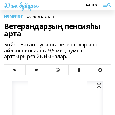
Дим буйҙары
ЙӘМҒИӘТ
10 АПРЕЛЯ 2019, 12:18
Ветерандарҙың пенсияһы
арта
Бөйөк Ватан һуғышы ветерандарына
айлыҡ пенсияны 9,5 мең һумға
арттырырға йыйыналар.