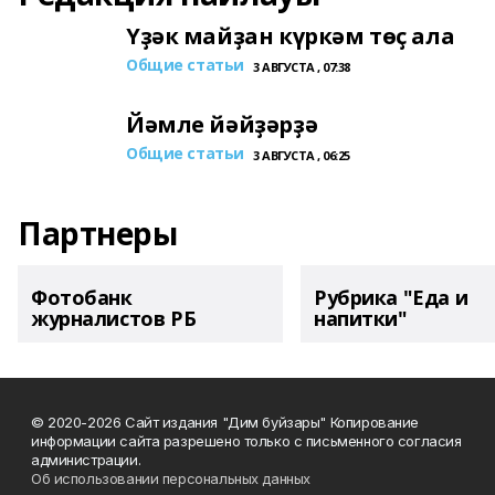
Үҙәк майҙан күркәм төҫ ала
Общие статьи
3 АВГУСТА , 07:38
Йәмле йәйҙәрҙә
Общие статьи
3 АВГУСТА , 06:25
Партнеры
Фотобанк
Рубрика "Еда и
журналистов РБ
напитки"
© 2020-2026 Сайт издания "Дим буйзары" Копирование
информации сайта разрешено только с письменного согласия
администрации.
Об использовании персональных данных