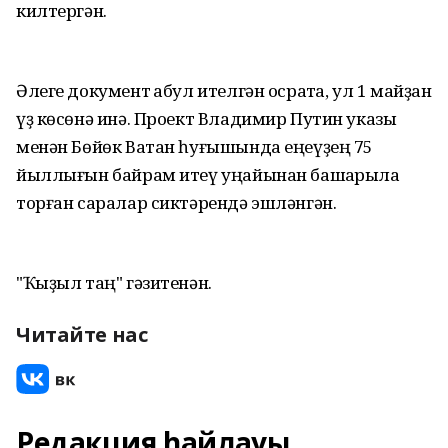
килтергән.
Әлеге документ ҡабул ителгән осраҡта, ул 1 майҙан
үҙ көсөнә инә. Проект Владимир Путин указы
менән Бөйөк Ватан һуғышында еңеүҙең 75
йыллығын байрам итеү уңайынан башҡарыла
торған саралар сиктәрендә эшләнгән.
"Ҡыҙыл таң" гәзитенән.
Читайте нас
Редакция һайлауы