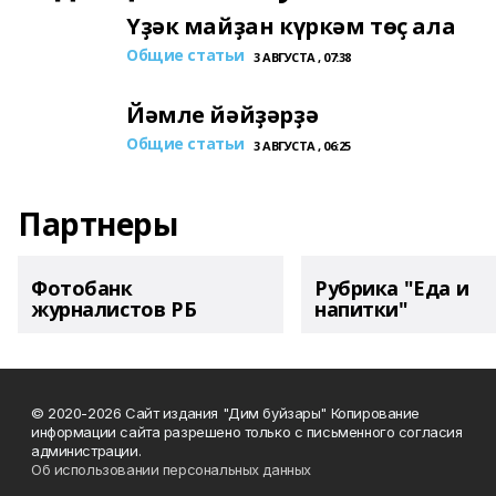
Үҙәк майҙан күркәм төҫ ала
Общие статьи
3 АВГУСТА , 07:38
Йәмле йәйҙәрҙә
Общие статьи
3 АВГУСТА , 06:25
Партнеры
Фотобанк
Рубрика "Еда и
журналистов РБ
напитки"
© 2020-2026 Сайт издания "Дим буйзары" Копирование
информации сайта разрешено только с письменного согласия
администрации.
Об использовании персональных данных