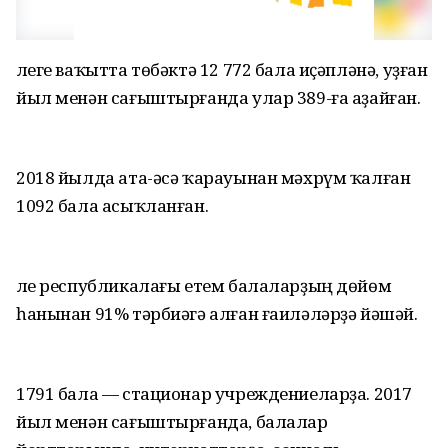
Әлеге ваҡытта төбәктә 12 772 бала иҫәпләнә, уҙған
йыл менән сағыштырғанда улар 389-ға аҙайған.
2018 йылда ата-әсә ҡарауынан мәхрүм ҡалған
1092 бала асыҡланған.
Әле республикалағы етем балаларҙың дөйөм
һанынан 91% тәрбиәгә алған ғаиләләрҙә йәшәй.
1791 бала — стационар учреждениеларҙа. 2017
йыл менән сағыштырғанда, балалар