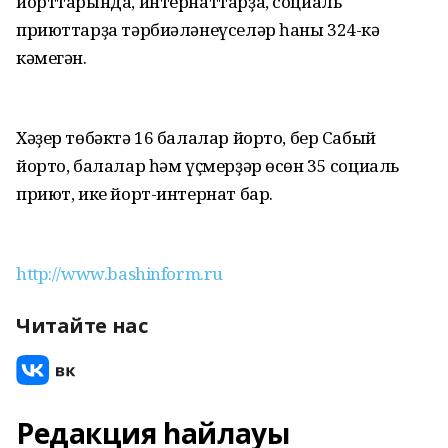
йорттарында, интернаттарҙа, социаль
приюттарҙа тәрбиәләнеүселәр һаны 324-кә
кәмегән.
Хәҙер төбәктә 16 балалар йорто, бер Сабый
йорто, балалар һәм үҫмерҙәр өсөн 35 социаль
приют, ике йорт-интернат бар.
http://www.bashinform.ru
Читайте нас
Редакция һайлауы