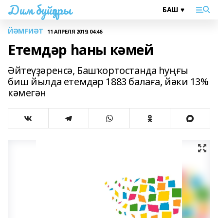
Дим буйҙары
ЙӘМҒИӘТ
11 АПРЕЛЯ 2019, 04:46
Етемдәр һаны кәмей
Әйтеүҙәренсә, Башҡортостанда һуңғы
биш йылда етемдәр 1883 балаға, йәки 13%
кәмегән