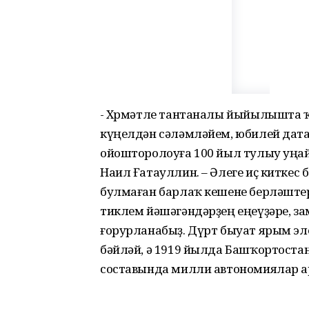
- Хөрмәтле тантаналы йыйылышта 
күңелдән сәләмләйем, юбилей дат
ойошторолоуға 100 йыл тулыу уңа
Наил Ғатауллин. – Әлеге иҫ киткес
булмаған барлаҡ кешене берләштерә
тиклем йәшәгәндәрҙең еңеүҙәре,
ғорурланабыҙ. Дүрт быуат ярым э
бәйләй, ә 1919 йылда Башҡортоста
составында милли автономиялар а