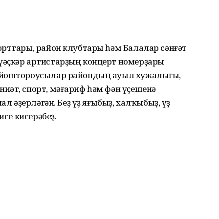
орттары, район клубтары һәм Балалар сәнғәт
үәҫкәр артистарҙың концерт номерҙары
ойоштороусылар райондың ауыл хужалығы,
иәт, спорт, мәғариф һәм фән үҫешенә
ал әҙерләгән. Беҙ үҙ яғыбыҙ, халҡыбыҙ, үҙ
исе кисерәбеҙ.