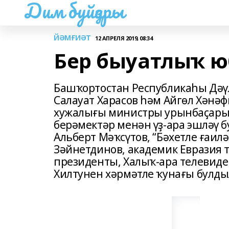
Дим буйҙары
ЙӘМҒИӘТ
12 АПРЕЛЯ 2019, 08:34
Бер быуатлыҡ 
Башҡортостан Республикаһы Дә
Салауат Харасов һәм Айгөл Хәнә
хужалығы министры урынбаҫары
берәмектәр менән үҙ-ара эшләү 
Альберт Мәҡсүтов, “Бәхетле ғаил
Зәйнетдинов, академик Евразия 
президенты, Халыҡ-ара телевид
Хилтунен хәрмәтле ҡунағы булды