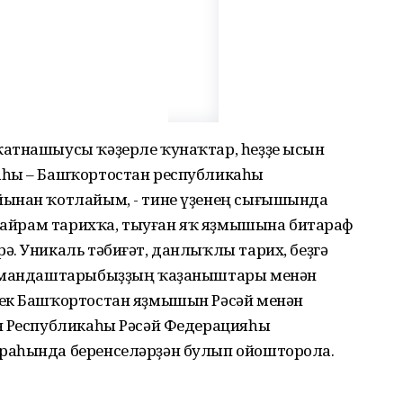
ҡатнашыусы ҡәҙерле ҡунаҡтар, һеҙҙе ысын
аһы – Башҡортостан республикаһы
йынан ҡотлайым, - тине үҙенең сығышында
 байрам тарихҡа, тыуған яҡ яҙмышына битараф
. Уникаль тәбиғәт, данлыҡлы тарих, беҙгә
 замандаштарыбыҙҙың ҡаҙаныштары менән
лек Башҡортостан яҙмышын Рәсәй менән
н Республикаһы Рәсәй Федерацияһы
раһында беренселәрҙән булып ойошторола.