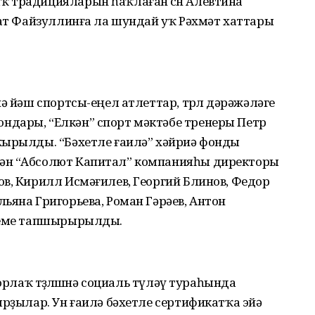
 традицияларын һаҡлаған өсөн Алевтина
зат Файзуллинға ла шундай уҡ Рәхмәт хаттары
ә йәш спортсы-еңел атлеттар, төрлө дәрәжәләге
ндары, “Елкән” спорт мәктәбе тренеры Петр
ҡырылды. “Бәхетле ғаилә” хәйриә фонды
ән “Абсолют Капитал” компанияһы директоры
в, Кирилл Исмәғилев, Георгий Блинов, Федор
ьяна Григорьева, Роман Гәрәев, Антон
ейеме тапшырырылды.
орлаҡ төҙөлөшөнә социаль түләү тураһында
ырҙылар. Ун ғаилә бәхетле сертификатҡа эйә