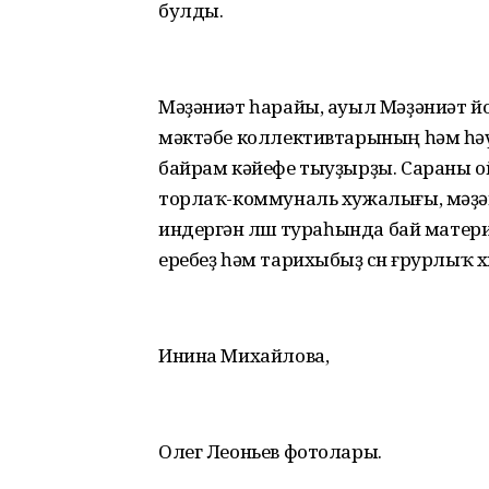
булды.
Мәҙәниәт һарайы, ауыл Мәҙәниәт й
мәктәбе коллективтарының һәм һә
байрам кәйефе тыуҙырҙы. Сараны 
торлаҡ-коммуналь хужалығы, мәҙән
индергән өлөшө тураһында бай матери
еребеҙ һәм тарихыбыҙ өсөн ғрурлыҡ х
Инина Михайлова,
Олег Леоньев фотолары.