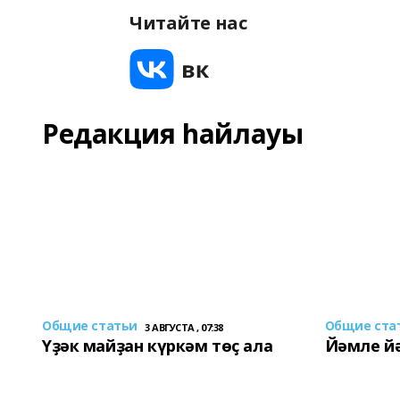
Читайте нас
Редакция һайлауы
Общие статьи
Общие ста
3 АВГУСТА , 07:38
Үҙәк майҙан күркәм төҫ ала
Йәмле й