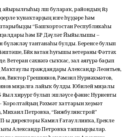
айырылғыһыҙ өлөшө булараҡ, райондың йөҙ
ҙерле ҡунаҡтарҙың изге һүҙҙәре һәм
аштарыбыҙҙы “Башҡортостан Республикаһы
миҙалдары һәм БР Дәүләт Йыйылышы –
н бүләкләү тантанаһы булды. Беренсе булып
әштәше, Бөйөк ватан һуғышы ветераны Фәттәх
. Ветеран сәхнәгә сыҡҡас, зал аяғүрә баҫып
Маҡтаулы граждандары Александр Леонтьев,
ов, Виктор Грешняков, Рәмзил Нуриәхмәтов,
динов миҙалға лайыҡ булды. Юбилей миҙалы
5 йыл хирург булып эшләүсе фәнис Нуриевты
 Ҡоролтайҙың Рәхмәт хаттарын хеҙмәт
а, Михаил Петровҡа, “Бижбулякстрой”
УП-ы директоры Камил Ғатауллинҡа, Ерекле
лығы Александр Петровҡа тапшырҙылар.