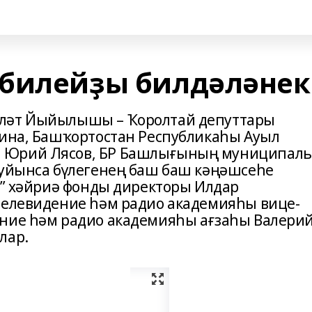
юбилейҙы билдәләнек
үләт Йыйылышы – Ҡоролтай депуттары
фина, Башҡортостан Республикаһы Ауыл
 Юрий Лясов, БР Башлығының муниципаль
буйынса бүлегенең баш баш кәңәшсеһе
ә” хәйриә фонды директоры Илдар
телевидение һәм радио академияһы вице-
ение һәм радио академияһы ағзаһы Валери
лар.