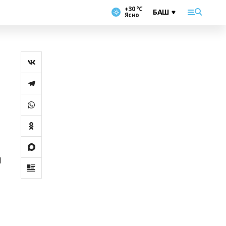
+30 °С
Ясно
й