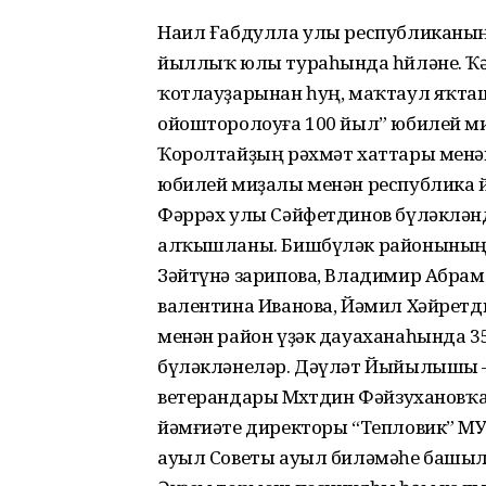
Наил Ғабдулла улы республиканың 
йыллыҡ юлы тураһында һөйләне. Ҡә
ҡотлауҙарынан һуң, маҡтаул яҡт
ойошторолоуға 100 йыл” юбилей 
Ҡоролтайҙың рәхмәт хаттары менә
юбилей миҙалы менән республика й
Фәррәх улы Сәйфетдинов бүләкләнде
алҡышланы. Бишбүләк районының 
Зәйтүнә зарипова, Владимир Абрам
валентина Иванова, Йәмил Хәйрет
менән район үҙәк дауаханаһында 3
бүләкләнеләр. Дәүләт Йыйылышы –
ветерандары Мөхөтдин Фәйзухановҡ
йәмғиәте директоры “Тепловик” М
ауыл Советы ауыл биләмәһе башы