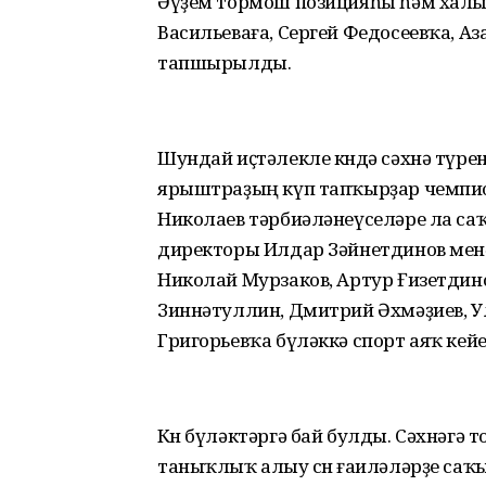
Әүҙем тормош позицияһы һәм халыҡ
Васильеваға, Сергей Федосеевҡа, А
тапшырылды.
Шундай иҫтәлекле көндә сәхнә түрен
ярыштраҙың күп тапҡырҙар чемпио
Николаев тәрбиәләнеүселәре ла са
директоры Илдар Зәйнетдинов мен
Николай Мурзаков, Артур Ғизетдино
Зиннәтуллин, Дмитрий Әхмәҙиев, Ул
Григорьевҡа бүләккә спорт аяҡ к
Көн бүләктәргә бай булды. Сәхнәгә т
таныҡлыҡ алыу өсөн ғаиләләрҙе саҡ