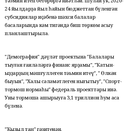
тәэмин итеп бетөрөргә ниәтләй. Шулай ук, 2020-
24 йылдарҙа йыл һайын бюджеттан бүленгән
субсидиялар иҫәбенә шәхси балалар
баҡсаларында кәм тигәндә биш төркөм асыу
планлаштырыла.
"Демография" дәүләт проектына "Балалары
тыуған ғаиләләргә финанс ярҙамы", "Ҡатын-
ҡыҙҙарҙың мәшғуллеген тәьмин итеү", " Өлкән
быуын", "Халыҡ сәләмәтлеген нығытыу", "Спорт-
тормош нормаһы" федераль проекттары инә.
Уны тормошҡа ашырыуға 3,1 триллион һум аҡса
бүленә.
"Ҡыҙыл таң" гәзитенән.