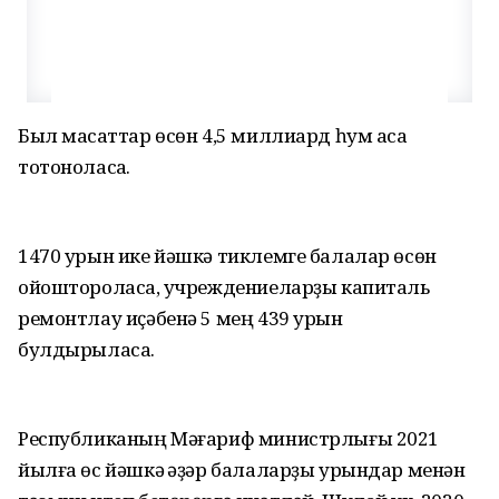
Был маҡсаттар өсөн 4,5 миллиард һум аҡса
тотоноласаҡ.
1470 урын ике йәшкә тиклемге балалар өсөн
ойоштороласаҡ, учреждениеларҙы капиталь
ремонтлау иҫәбенә 5 мең 439 урын
булдырыласаҡ.
Республиканың Мәғариф министрлығы 2021
йылға өс йәшкә ҡәҙәр балаларҙы урындар менән