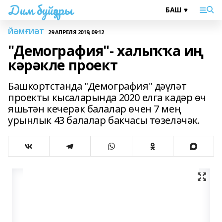
Дим буйҙары
ЙӘМҒИӘТ
29 АПРЕЛЯ 2019, 09:12
"Демография"- халыҡҡа иң
кәрәкле проект
Башкортстанда "Демография" дәүләт
проекты кысаларында 2020 елга кадәр өч
яшьтән кечерәк балалар өчен 7 мең
урынлык 43 балалар бакчасы төзеләчәк.