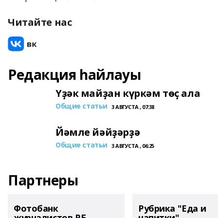
Читайте нас
Редакция һайлауы
Үҙәк майҙан күркәм төҫ ала
Общие статьи
3 АВГУСТА , 07:38
Йәмле йәйҙәрҙә
Общие статьи
3 АВГУСТА , 06:25
Партнеры
Фотобанк
Рубрика "Еда и
журналистов РБ
напитки"