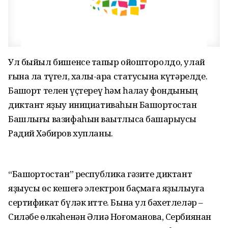
Ул быйыл бишенсе тапҡыр ойошторолдо, улай
ғына ла түгел, халыҡ-ара статусына күтәрелде.
Башҡорт телен үҫтереү һәм һаҡлау фондының
диктант яҙыу инициативаһын Башҡортостан
Башлығы вазифаһын ваҡытлыса башҡарыусы
Радий Хәбиров хупланы.
“Башҡортостан” республика гәзите диктант
яҙыусы өс кешегә электрон баҫмаға яҙылыуға
сертификат бүләк итте. Бына ул бәхетлеләр –
Силәбе өлкәһенән Әлиә Ноғоманова, Сербиянан