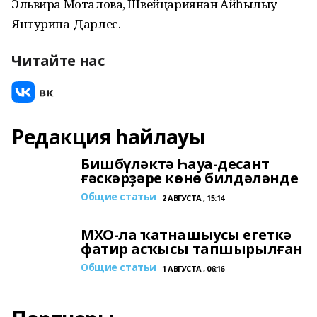
Эльвира Моталова, Швейцариянан Айһылыу
Янтурина-Дарлес.
Читайте нас
Редакция һайлауы
Бишбүләктә Һауа-десант
ғәскәрҙәре көнө билдәләнде
Общие статьи
2 АВГУСТА , 15:14
МХО-ла ҡатнашыусы егеткә
фатир асҡысы тапшырылған
Общие статьи
1 АВГУСТА , 06:16