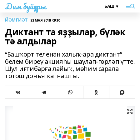
Дим буйҙары
ЙӘМҒИӘТ
22 МАЯ 2019, 09:10
Диктант та яҙҙылар, бүләк
тә алдылар
“Башҡорт теленән халыҡ-ара диктант”
белем биреү акцияһы шаулап-гөрләп үтте.
Шул иғтибарға лайыҡ, мөһим сарала
тотош донъя ҡатнашты.