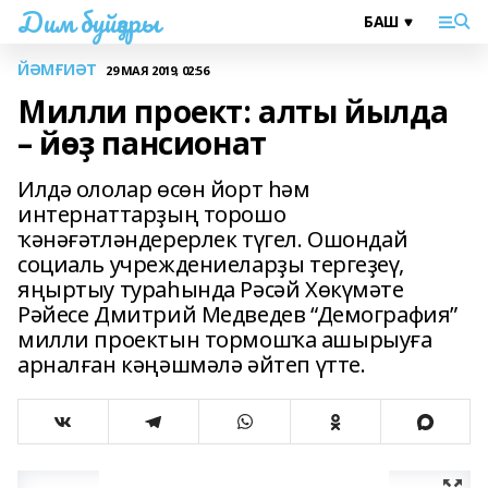
Дим буйҙары
ЙӘМҒИӘТ
29 МАЯ 2019, 02:56
Милли проект: алты йылда
– йөҙ пансионат
Илдә ололар өсөн йорт һәм
интернаттарҙың торошо
ҡәнәғәтләндерерлек түгел. Ошондай
социаль учреждениеларҙы тергеҙеү,
яңыртыу тураһында Рәсәй Хөкүмәте
Рәйесе Дмитрий Медведев “Демография”
милли проектын тормошҡа ашырыуға
арналған кәңәшмәлә әйтеп үтте.