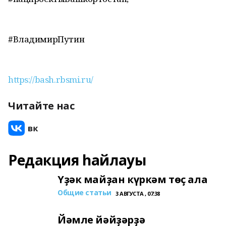
#ВладимирПутин
https://bash.rbsmi.ru/
Читайте нас
Редакция һайлауы
Үҙәк майҙан күркәм төҫ ала
Общие статьи
3 АВГУСТА , 07:38
Йәмле йәйҙәрҙә