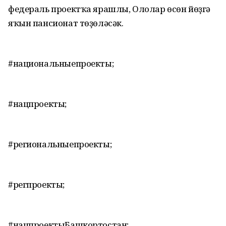
федераль проектҡа ярашлы, Ололар өсөн йөҙгә
яҡын пансионат төҙөләсәк.
#национальныепроекты;
#нацпроекты;
#региональныепроекты;
#регпроекты;
#нацпроектыБашкортостан;