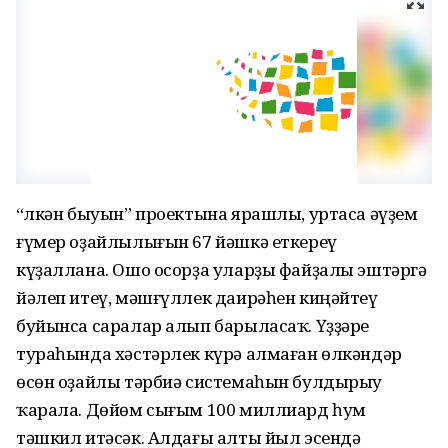
“Өлкән быуын” проектына ярашлы, уртаса әүҙем
ғүмер оҙайлылығын 67 йәшкә еткереү
күҙаллана. Ошо осорҙа уларҙы файҙалы эштәргә
йәлеп итеү, мәшғүллек даирәһен киңәйтеү
буйынса саралар алып барыласаҡ. Үҙҙәре
тураһында хәстәрлек күрә алмаған өлкәндәр
өсөн оҙайлы тәрбиә системаһын булдырыу
ҡарала. Дөйөм сығым 100 миллиард һум
тәшкил итәсәк. Алдағы алты йыл эсендә