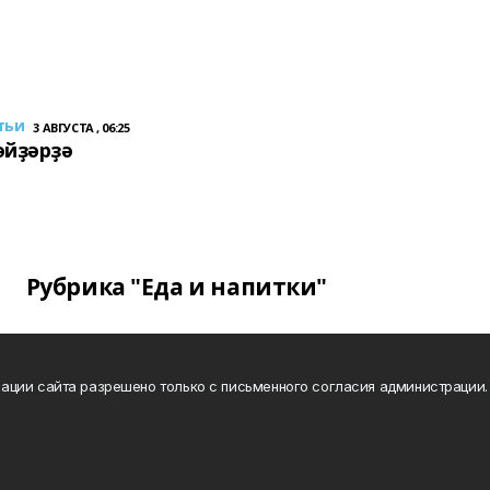
тьи
3 АВГУСТА , 06:25
әйҙәрҙә
Рубрика "Еда и напитки"
ации сайта разрешено только с письменного согласия администрации.