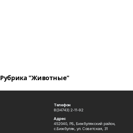
Рубрика "Животные"
Телефон
8(34743) 2-11-92
Адрес
452040, РБ, Бижбулякский район,
с.Бижбуляк, ул. Советская, 31