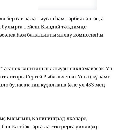
а ла бер ғаиләлә тыуған һәм тәрбиәләнгән, ә
а булырға тейеш. Бындай тәҡдимде
 әсәлек һәм балалыҡты яҡлау комиссияһы
” әсәлек капиталын алыуҙы сикләмәйәсәк. Ул
умент авторы Сергей Рыбальченко. Уның күләме
ло буласаҡ тип күҙаллана (әле ул 453 мең
 Көнсығыш, Калининград өлкәләре,
ашҡа төбәктәргә лә еткерергә уйлайҙар.