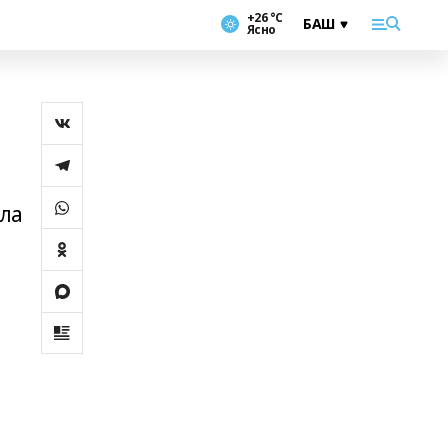
+26 °С
Ясно
ала