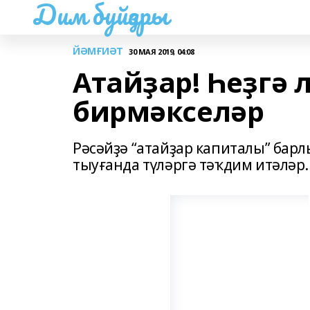
Дим буйҙары
ЙӘМҒИӘТ
30 МАЯ 2019, 04:08
Атайҙар! Һеҙгә 
бирмәкселәр
Рәсәйҙә “атайҙар капиталы” барл
тыуғанда түләргә тәҡдим итәләр.