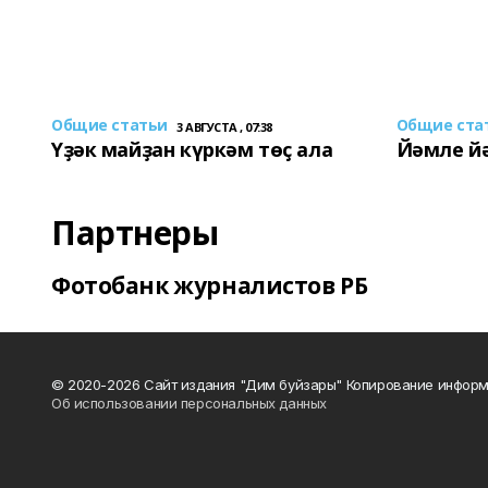
Общие статьи
Общие ста
3 АВГУСТА , 07:38
Үҙәк майҙан күркәм төҫ ала
Йәмле й
Партнеры
Фотобанк журналистов РБ
© 2020-2026 Сайт издания "Дим буйзары" Копирование информ
Об использовании персональных данных