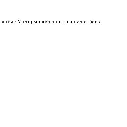
нғыс. Ул тормошҡа ашыр тип өмөт итәйек.