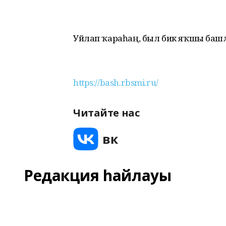
Уйлап ҡараһаң, был бик яҡшы башла
https://bash.rbsmi.ru/
Читайте нас
Редакция һайлауы