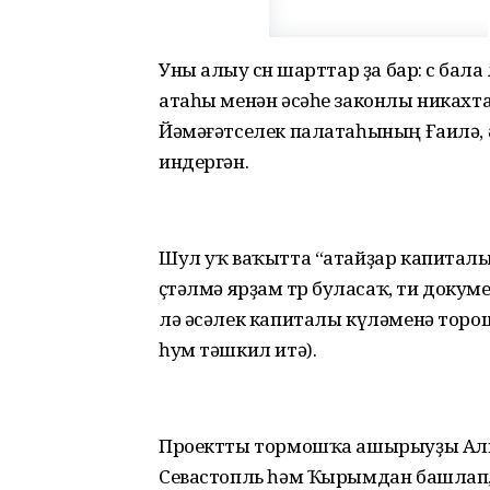
Уны алыу өсөн шарттар ҙа бар: өс бал
атаһы менән әсәһе законлы никахт
Йәмәғәтселек палатаһының Ғаилә,
индергән.
Шул уҡ ваҡытта “атайҙар капиталы
өҫтәлмә ярҙам төрө буласаҡ, ти док
лә әсәлек капиталы күләменә торош
һум тәшкил итә).
Проектты тормошҡа ашырыуҙы Алыҫ
Севастопль һәм Ҡырымдан башлап, б