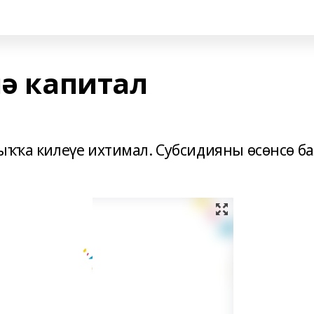
лә капитал
ыҡҡа килеүе ихтимал. Субсидияны өсөнсө б