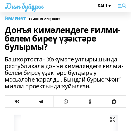
Дим буйҙары
ЙӘМҒИӘТ
17 ИЮНЯ 2019, 04:09
Донъя кимәлендәге ғилми-
белем биреү үҙәктәре
булырмы?
Башҡортостан Хөкүмәте ултырышында
республикала донъя кимәлендәге ғилми-
белем биреү үҙәктәре булдырыу
мәсьәләһе ҡаралды. Бындай бурыс “Фән”
милли проектында ҡуйылған.