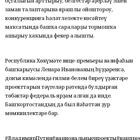
оҫталығын арттырыу, белгестәр әҙерләү эшен
заман талаптарына ярашлы ойоштороу,
конкуренцияға һәләтлелекте көсәйтеү
маҡсатында башҡа сараларҙы тормошҡа
ашырыу хаҡында фекер алышты.
Республика Хөкүмәте вице-премьеры вазифаһын
башҡарыусы Ленара Иванованың һүҙҙәренсә,
донъя кимәлендә ғилми-белем биреү үҙәктәре
проекттарын тәүгеләр рәтендә булдырған
төбәктәр федераль ярҙам алған да инде.
Башҡортостандың да был йәһәттән ҙур
мөмкинлектәре бар.
#ВладимирПутин#национальныепроекты#нацпро