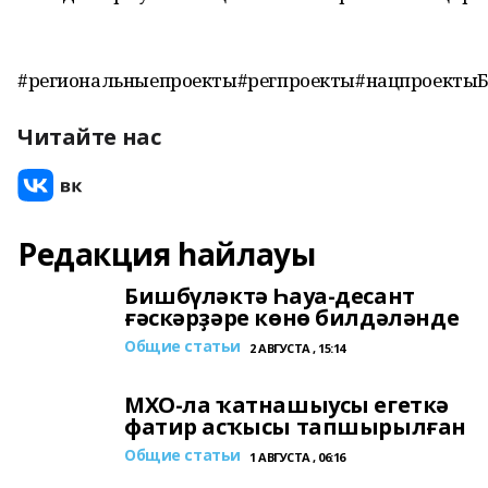
#региональныепроекты#регпроекты#нацпроекты
Читайте нас
Редакция һайлауы
Бишбүләктә Һауа-десант
ғәскәрҙәре көнө билдәләнде
Общие статьи
2 АВГУСТА , 15:14
МХО-ла ҡатнашыусы егеткә
фатир асҡысы тапшырылған
Общие статьи
1 АВГУСТА , 06:16