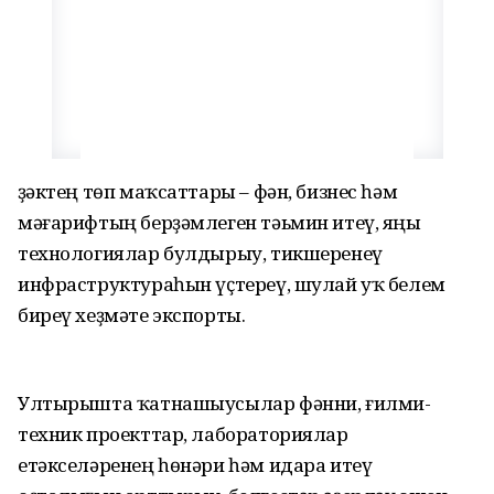
Үҙәктең төп маҡсаттары – фән, бизнес һәм
мәғарифтың берҙәмлеген тәьмин итеү, яңы
технологиялар булдырыу, тикшеренеү
инфраструктураһын үҫтереү, шулай уҡ белем
биреү хеҙмәте экспорты.
Ултырышта ҡатнашыусылар фәнни, ғилми-
техник проекттар, лабораториялар
етәкселәренең һөнәри һәм идара итеү