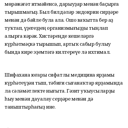
мөрәжәғәт итмәйенсә, дарыуҙар менән баҫырға
тырышмағыҙ. Был билдәләр эндокрин сирҙәре
менән дә бәйле була ала. Ошо ваҡытта бер аҙ
туҡтап, үҙегеҙҙең организмығыҙҙы тыңлап
алырға кәрәк. Хистәреңде кешеләргә
күрһәтмәҫкә тырышып, артыҡ сабыр булыу
бында кире эҙемтәгә килтереүе лә ихтимал.
Шифахана юғары сифатлы медицина ярҙамы
күрһәтеүҙән тыш, тәбиғи сығанаҡтар ярҙамында
ла сәләмәтлекте нығыта. Гәзит уҡыусыларҙы
һыу менән дауалау серҙәре менән дә
таныштырһағыҙ ине.