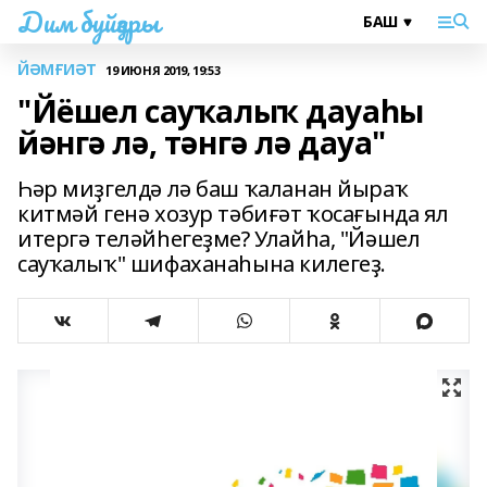
Дим буйҙары
ЙӘМҒИӘТ
19 ИЮНЯ 2019, 19:53
"Йёшел сауҡалыҡ дауаһы
йәнгә лә, тәнгә лә дауа"
Һәр миҙгелдә лә баш ҡаланан йыраҡ
китмәй генә хозур тәбиғәт ҡосағында ял
итергә теләйһегеҙме? Улайһа, "Йәшел
сауҡалыҡ" шифаханаһына килегеҙ.