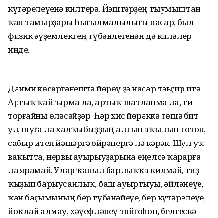
күтәрелеүенә килтерә. Йәштәрҙең тыумыштан
ҡан тамырҙары һығылмалылығы насар, был
физик әүҙемлектең түбәнлегенән дә киләлер
инде.
Даими көсөргәнештә йөрөү ҙә насар тәьҫир итә.
Артыҡ ҡайғырма ла, артыҡ шатланма ла, ти
торғайны өләсәйҙәр. Һәр хис йөрәккә төшә бит
ул, шуға ла халҡыбыҙҙың алтын аҡылын тотоп,
сабыр итеп йәшәргә өйрәнергә лә кәрәк. Шул уҡ
ваҡытта, нервы ауырыуҙарына еңелсә ҡарарға
ла ярамай. Улар ҡапыл барлыҡҡа килмәй, тиҙ
ҡыҙып барыусанлыҡ, баш ауыртыуы, әйләнеүе,
ҡан баҫымының бер түбәнәйеүе, бер күтәрелеүе,
йоҡлай алмау, хәүефләнеү тойғоһон, белгескә