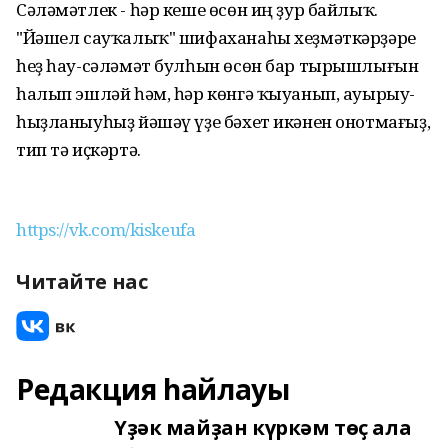
Сәләмәтлек - һәр кеше өсөн иң ҙур байлыҡ.
"Йәшел сауҡалыҡ" шифаханаһы хеҙмәткәрҙәре
һеҙ һау-сәләмәт булһын өсөн бар тырышлығын
һалып эшләй һәм, һәр көнгә ҡыуанып, ауырыу-
һыҙланыуһыҙ йәшәү үҙе бәхет икәнен онотмағыҙ,
тип тә иҫкәртә.
https://vk.com/kiskeufa
Читайте нас
Редакция һайлауы
Үҙәк майҙан күркәм төҫ ала