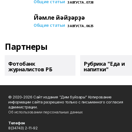
Общие статьи
3 АВГУСТА , 07:38
Йәмле йәйҙәрҙә
Общие статьи
3 АВГУСТА , 06:25
Партнеры
Фотобанк
Рубрика "Еда и
журналистов РБ
напитки"
© 2020-2026 Сайт издания "Дим буйзары" Копирование
информации сайта разрешено только с письменного согласия
администрации.
Об использовании персональных данных
Телефон
8(34743) 2-11-92