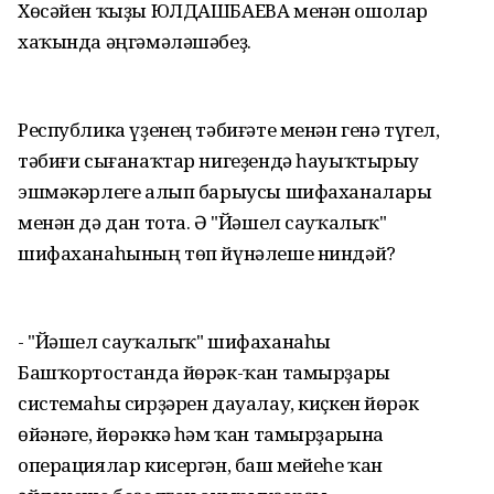
Хөсәйен ҡыҙы ЮЛДАШБАЕВА менән ошолар
хаҡында әңгәмәләшәбеҙ.
Республика үҙенең тәбиғәте менән генә түгел,
тәбиғи сығанаҡтар нигеҙендә һауыҡтырыу
эшмәкәрлеге алып барыусы шифаханалары
менән дә дан тота. Ә "Йәшел сауҡалыҡ"
шифаханаһының төп йүнәлеше ниндәй?
- "Йәшел сауҡалыҡ" шифаханаһы
Башҡортостанда йөрәк-ҡан тамырҙары
системаһы сирҙәрен дауалау, киҫкен йөрәк
өйәнәге, йөрәккә һәм ҡан тамырҙарына
операциялар кисергән, баш мейеһе ҡан