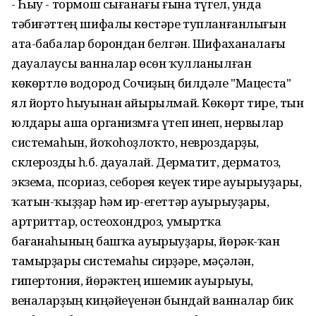
- Һыу - тормош сығанағы ғына түгел, унда
тәбиғәттең шифалы көстәре тупланғанлығын
ата-бабалар борондан белгән. Шифаханалағы
дауалаусы ванналар өсөн ҡулланылған
көкөртлө водород Сочиҙың билдәле "Мацеста"
ял йорто һыуынан айырылмай. Көкөрт тире, тын
юлдары аша организмға үтеп инеп, нервылар
системаһын, йоҡоһоҙлоҡто, невроздарҙы,
склерозды һ.б. дауалай. Дерматит, дерматоз,
экзема, псориаз, себорея кеүек тире ауырыуҙары,
ҡатын-ҡыҙҙар һәм ир-егеттәр ауырыуҙары,
артриттар, остеохондроз, умыртҡа
бағанаһының башҡа ауырыуҙары, йөрәк-ҡан
тамырҙары системаһы сирҙәре, мәҫәлән,
гипертония, йөрәктең ишемик ауырыуы,
веналарҙың киңәйеүенән бындай ванналар бик