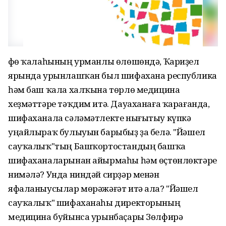
Өфө ҡалаһының урманлы өлөшөндә, Ҡариҙел
ярында урынлашҡан был шифахана республика
һәм баш ҡала халҡына төрлө медицина
хеҙмәттәре тәҡдим итә. Дауаханаға ҡарағанда,
шифаханала сәләмәтлекте нығытыу күпкә
уңайлыраҡ булыуын барыбыҙ ҙа белә. "Йәшел
сауҡалыҡ"тың Башҡортостандың башҡа
шифаханаларынан айырмаһы һәм өҫтөнлөктәре
нимәлә? Унда ниндәй сирҙәр менән
яфаланыусылар мөрәжәғәт итә ала? "Йәшел
сауҡалыҡ" шифаханаһы директорының
медицина буйынса урынбаҫары Зөлфирә