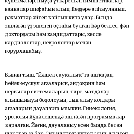
күнекмәләр, һыуҙа үткәрелгән гимнастикалар,
ванналар шифаһын алып, йөҙҙәре алһыуланып,
рәхмәттәр әйтеп ҡайтып китә улар. Бында
эшләгән үҙ эшенең оҫтаһы булған һәр белгес, фән
докторҙары һәм кандидаттары, көслө
кардиологтар, неврологтар менән
ғорурланабыҙ.
Бынан тыш, "Йәшел сауҡалыҡ"та ашҡаҙан,
һөйәк-мускул ағзаларын, эндокрин һәм
нервылар системаларын, тире, матдәләр
алышыныуы боҙолоуын, тын алыу юлдары
ағзаларын дауаларға мөмкин. Гинекология,
урология йүнәлешендә эшләгән программалар
ҡаралған. Йәғни, дауаланыу өсөн бында бөтөн
шарттар ҙа бар. Сит илдәрҙә күңел асып, ял итеп