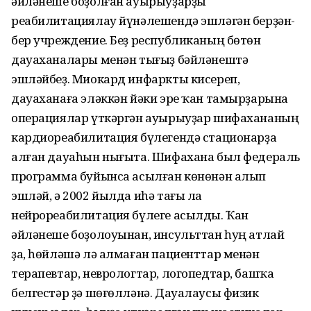
әйләнеше боҙолған ауырыуҙарҙы
реабилитациялау йүнәлешендә эшләгән берҙән-
бер учреждение. Беҙ республиканың бөтөн
дауаханалары менән тығыҙ бәйләнештә
эшләйбеҙ. Миокард инфаркты кисереп,
дауаханаға эләккән йәки эре ҡан тамырҙарына
операциялар үткәргән ауырыуҙар шифахананың
кардиореабилитация бүлегендә стационарҙа
алған дауаһын нығыта. Шифахана был федераль
программа буйынса асылған көнөнән алып
эшләй, ә 2002 йылда иһә тағы ла
нейрореабилитация бүлеге асылды. Ҡан
әйләнеше боҙолоуынан, инсульттан һуң атлай
ҙа, һөйләшә лә алмаған пациенттар менән
терапевтар, неврологтар, логопедтар, башҡа
белгестәр ҙә шөғөлләнә. Дауалаусы физик