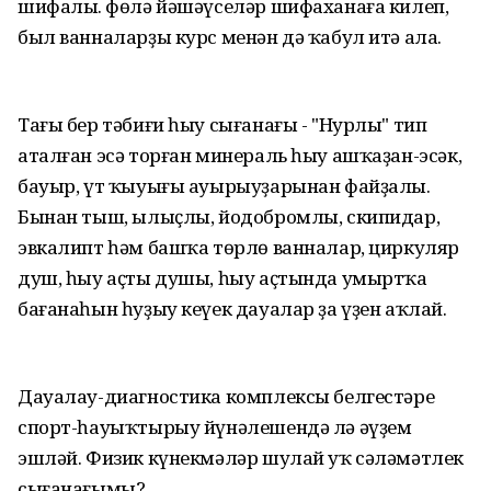
шифалы. Өфөлә йәшәүселәр шифаханаға килеп,
был ванналарҙы курс менән дә ҡабул итә ала.
Тағы бер тәбиғи һыу сығанағы - "Нурлы" тип
аталған эсә торған минераль һыу ашҡаҙан-эсәк,
бауыр, үт ҡыуығы ауырыуҙарынан файҙалы.
Бынан тыш, ылыҫлы, йодобромлы, скипидар,
эвкалипт һәм башҡа төрлө ванналар, циркуляр
душ, һыу аҫты душы, һыу аҫтында умыртҡа
бағанаһын һуҙыу кеүек дауалар ҙа үҙен аҡлай.
Дауалау-диагностика комплексы белгестәре
спорт-һауыҡтырыу йүнәлешендә лә әүҙем
эшләй. Физик күнекмәләр шулай уҡ сәләмәтлек
сығанағымы?