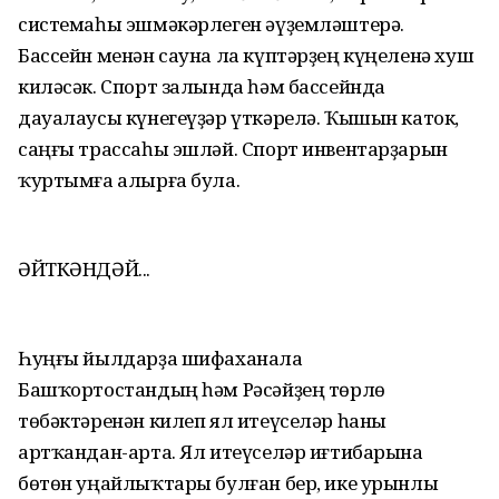
системаһы эшмәкәрлеген әүҙемләштерә.
Бассейн менән сауна ла күптәрҙең күңеленә хуш
киләсәк. Спорт залында һәм бассейнда
дауалаусы күнегеүҙәр үткәрелә. Ҡышын каток,
саңғы трассаһы эшләй. Спорт инвентарҙарын
ҡуртымға алырға була.
ӘЙТКӘНДӘЙ...
Һуңғы йылдарҙа шифаханала
Башҡортостандың һәм Рәсәйҙең төрлө
төбәктәренән килеп ял итеүселәр һаны
артҡандан-арта. Ял итеүселәр иғтибарына
бөтөн уңайлыҡтары булған бер, ике урынлы