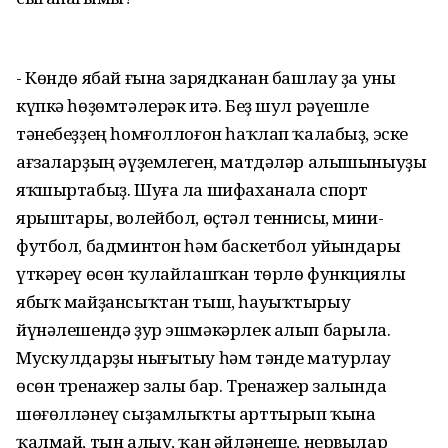
- Көндө ябай ғына зарядканан башлау ҙа уны
күпкә һөҙөмтәлерәк итә. Беҙ шул рәүешле
тәнебеҙҙең һомғоллоғон һаҡлап ҡалабыҙ, эске
ағзаларҙың әүҙемлеген, матдәләр алышыныуҙы
яҡшыртабыҙ. Шуға ла шифаханала спорт
ярыштары, волейбол, өҫтәл теннисы, мини-
футбол, бадминтон һәм баскетбол уйындары
үткәреү өсөн ҡулайлашҡан төрлө функциялы
ябыҡ майҙансыҡтан тыш, һауыҡтырыу
йүнәлешендә ҙур эшмәкәрлек алып барыла.
Мускулдарҙы нығытыу һәм тәнде матурлау
өсөн тренажер залы бар. Тренажер залында
шөғөлләнеү сыҙамлыҡты арттырып ҡына
ҡалмай, тын алыу, ҡан әйләнеше, нервылар