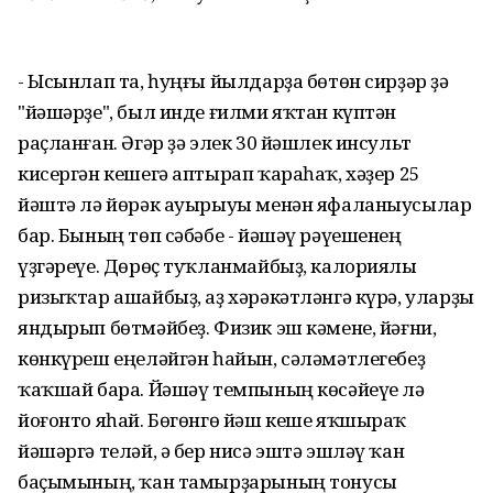
- Ысынлап та, һуңғы йылдарҙа бөтөн сирҙәр ҙә
"йәшәрҙе", был инде ғилми яҡтан күптән
раҫланған. Әгәр ҙә элек 30 йәшлек инсульт
кисергән кешегә аптырап ҡараһаҡ, хәҙер 25
йәштә лә йөрәк ауырыуы менән яфаланыусылар
бар. Бының төп сәбәбе - йәшәү рәүешенең
үҙгәреүе. Дөрөҫ туҡланмайбыҙ, калориялы
ризыҡтар ашайбыҙ, аҙ хәрәкәтләнгә күрә, уларҙы
яндырып бөтмәйбеҙ. Физик эш кәмене, йәғни,
көнкүреш еңеләйгән һайын, сәләмәтлегебеҙ
ҡаҡшай бара. Йәшәү темпының көсәйеүе лә
йоғонто яһай. Бөгөнгө йәш кеше яҡшыраҡ
йәшәргә теләй, ә бер нисә эштә эшләү ҡан
баҫымының, ҡан тамырҙарының тонусы