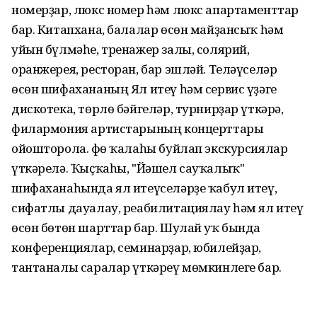
номерҙар, люкс номер һәм люкс апартаменттар
бар. Китапхана, балалар өсөн майҙансыҡ һәм
уйын бүлмәһе, тренажер залы, солярий,
оранжерея, ресторан, бар эшләй. Теләүселәр
өсөн шифахананың Ял итеү һәм сервис үҙәге
дискотека, төрлө бәйгеләр, турнирҙар үткәрә,
филармония артистарының концерттары
ойошторола. Өфө ҡалаһы буйлап экскурсиялар
үткәрелә. Ҡыҫҡаһы, "Йәшел сауҡалыҡ"
шифаханаһында ял итеүселәрҙе ҡабул итеү,
сифатлы дауалау, реабилитациялау һәм ял итеү
өсөн бөтөн шарттар бар. Шулай уҡ бында
конференциялар, семинарҙар, юбилейҙар,
тантаналы саралар үткәреү мөмкинлеге бар.