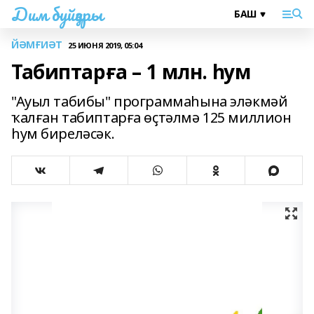
Дим буйҙары
ЙӘМҒИӘТ
25 ИЮНЯ 2019, 05:04
Табиптарға – 1 млн. һум
"Ауыл табибы" программаһына эләкмәй
ҡалған табиптарға өҫтәлмә 125 миллион
һум биреләсәк.