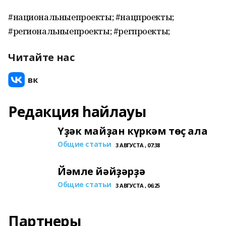
#национальныепроекты; #нацпроекты;
#региональныепроекты; #регпроекты;
Читайте нас
Редакция һайлауы
Үҙәк майҙан күркәм төҫ ала
Общие статьи
3 АВГУСТА , 07:38
Йәмле йәйҙәрҙә
Общие статьи
3 АВГУСТА , 06:25
Партнеры