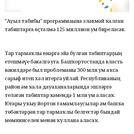
"Ауыл табибы" программаһына эләкмәй ҡалған
табиптарға өҫтәлмә 125 миллион һум биреләсәк.
Тар тармаҡлы һөнәргә эйә булған табиптарҙың
етешмәүе бәкәлгә һуға. Башҡортостанда власть
вәкилдәре был проблеманы 300 млн һум аҡса
сарыф итеп хәл итергә уйлай. Республиканың
район һәм ҡала дауаханаларында эшләргә
теләгән табиптар кәмендә 1 млн һум аласаҡ.
Юғары уҡыу йортон тамамлаусылар һәм башҡа
төбәктәрҙән тар тармаҡлы белгестәр бындай
мөмкинселек менән ҡуллана аласаҡ.