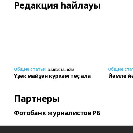
Редакция һайлауы
Общие статьи
Общие ста
3 АВГУСТА , 07:38
Үҙәк майҙан күркәм төҫ ала
Йәмле й
Партнеры
Фотобанк журналистов РБ