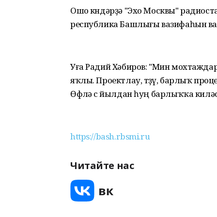
Ошо көндәрҙә "Эхо Москвы" радиос
республика Башлығы вазифаһын ва
Уға Радий Хәбиров: "Мин мохтаждар 
яҡлы. Проектлау, төҙөү, барлыҡ пр
Өфөлә өс йылдан һуң барлыҡҡа киләсә
https://bash.rbsmi.ru
Читайте нас