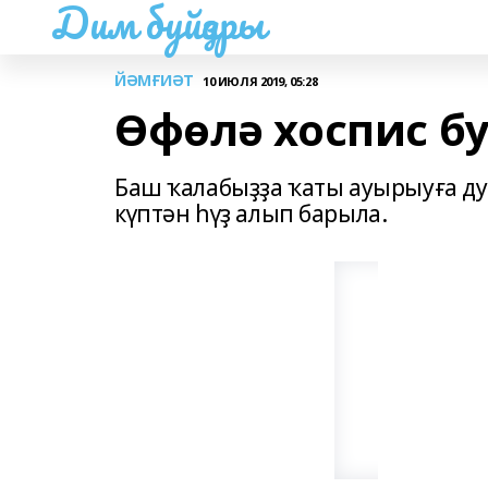
Дим буйҙары
ЙӘМҒИӘТ
10 ИЮЛЯ 2019, 05:28
Өфөлә хоспис б
Баш ҡалабыҙҙа ҡаты ауырыуға дус
күптән һүҙ алып барыла.