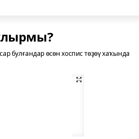
улырмы?
ар булғандар өсөн хоспис төҙөү хаҡында