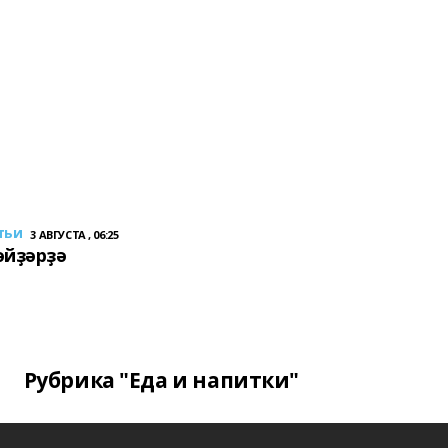
тьи
3 АВГУСТА , 06:25
әйҙәрҙә
Рубрика "Еда и напитки"