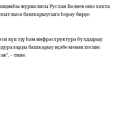
танцияһы журналисы Руслан Вәлиев ошо хаҡта
ҡытлыса башҡарыусыға һорау бирҙе.
өсөн күп төҙөү һәм инфраструктура булдырыу
оцедураларҙы башҡарыу иҫәбе менән хоспис
к", – тине.