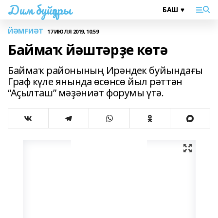
Дим буйҙары
ЙӘМҒИӘТ
17 ИЮЛЯ 2019, 10:59
Баймаҡ йәштәрҙе көтә
Баймаҡ районының Ирәндек буйындағы
Граф күле янында өсөнсө йыл рәттән
“Аҫылташ” мәҙәниәт форумы үтә.