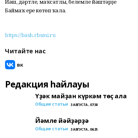
Йәш, дәртле, маҡсатлы, белемле йәштәрҙе
Баймаҡ ере көтөп ҡала.
https://bash.rbsmi.ru
Читайте нас
Редакция һайлауы
Үҙәк майҙан күркәм төҫ ала
Общие статьи
3 АВГУСТА , 07:38
Йәмле йәйҙәрҙә
Общие статьи
3 АВГУСТА , 06:25