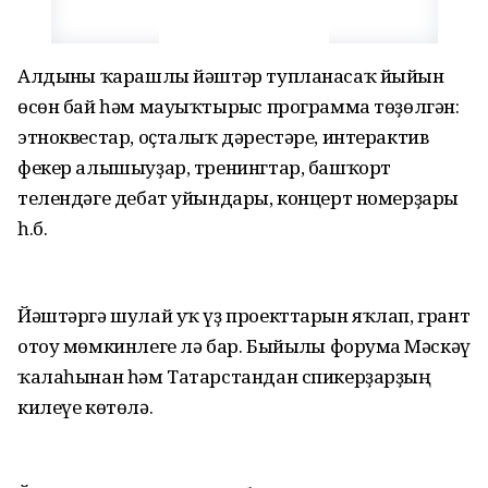
Алдынғы ҡарашлы йәштәр тупланасаҡ йыйын
өсөн бай һәм мауыҡтырғыс программа төҙөлгән:
этноквестар, оҫталыҡ дәрестәре, интерактив
фекер алышыуҙар, тренингтар, башҡорт
телендәге дебат уйындары, концерт номерҙары
һ.б.
Йәштәргә шулай уҡ үҙ проекттарын яҡлап, грант
отоу мөмкинлеге лә бар. Быйылғы форумға Мәскәү
ҡалаһынан һәм Татарстандан спикерҙарҙың
килеүе көтөлә.