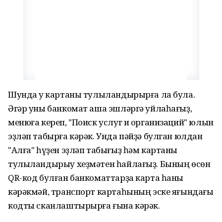
Шунда уҡ картаны тулыландырырға ла була.
Әгәр уны банкомат аша эшләргә уйлаһағыҙ,
менюға кереп, "Поиск услуг и организаций" юлын
эҙләп табырға кәрәк. Унда пәйҙә булган юлдан
"Алға" һүҙен эҙләп табығыҙ һәм картаны
тулыландырыу хеҙмәтен һайлағыҙ. Бының өсөн
QR-код булған банкоматтарҙа карта һаны
кәрәкмәй, транспорт картаһының эске яғындағы
кодты сканлаштырырға ғына кәрәк.