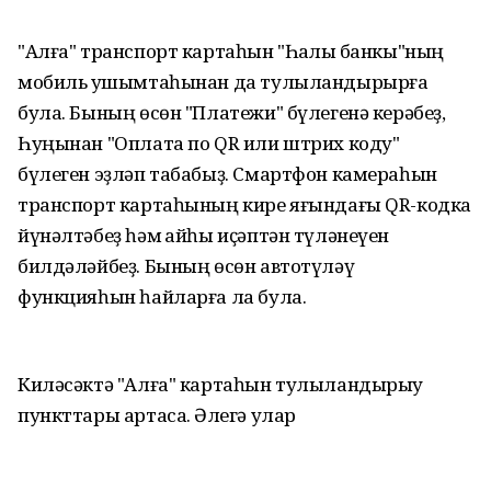
"Алға" транспорт картаһын "Һаҡлыҡ банкы"ның
мобиль ҡушымтаһынан да тулыландырырға
була. Бының өсөн "Платежи" бүлегенә керәбеҙ,
Һуңынан "Оплата по QR или штрих коду"
бүлеген эҙләп табабыҙ. Смартфон камераһын
транспорт картаһының кире яғындағы QR-кодка
йүнәлтәбеҙ һәм ҡайһы иҫәптән түләнеүен
билдәләйбеҙ. Бының өсөн автотүләү
функцияһын һайларға ла була.
Киләсәктә "Алға" картаһын тулыландырыу
пункттары артасаҡ. Әлегә улар