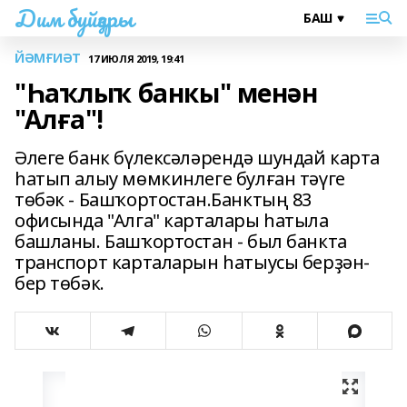
Дим буйҙары
ЙӘМҒИӘТ
17 ИЮЛЯ 2019, 19:41
"Һаҡлыҡ банкы" менән
"Алға"!
Әлеге банк бүлексәләрендә шундай карта
һатып алыу мөмкинлеге булған тәүге
төбәк - Башҡортостан.Банктың 83
офисында "Алга" карталары һатыла
башланы. Башҡортостан - был банкта
транспорт карталарын һатыусы берҙән-
бер төбәк.