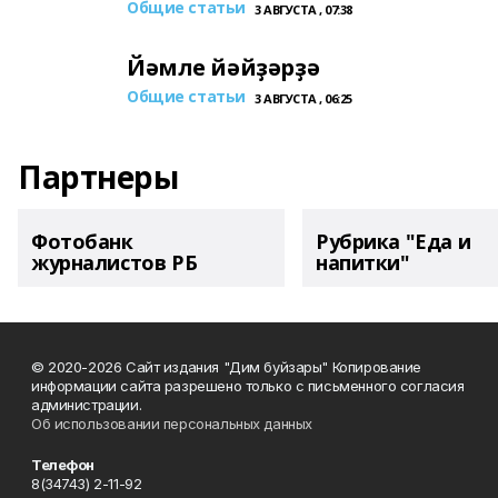
Общие статьи
3 АВГУСТА , 07:38
Йәмле йәйҙәрҙә
Общие статьи
3 АВГУСТА , 06:25
Партнеры
Фотобанк
Рубрика "Еда и
журналистов РБ
напитки"
© 2020-2026 Сайт издания "Дим буйзары" Копирование
информации сайта разрешено только с письменного согласия
администрации.
Об использовании персональных данных
Телефон
8(34743) 2-11-92