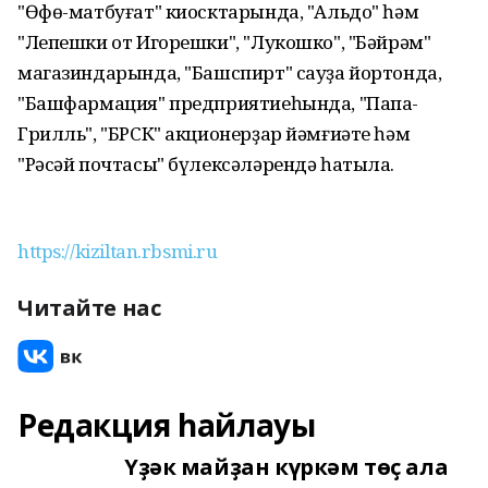
"Өфө-матбуғат" киосктарында, "Альдо" һәм
"Лепешки от Игорешки", "Лукошко", "Бәйрәм"
магазиндарында, "Башспирт" сауҙа йортонда,
"Башфармация" предприятиеһында, "Папа-
Грилль", "БРСК" акционерҙар йәмғиәте һәм
"Рәсәй почтасы" бүлексәләрендә һатыла.
https://kiziltan.rbsmi.ru
Читайте нас
Редакция һайлауы
Үҙәк майҙан күркәм төҫ ала