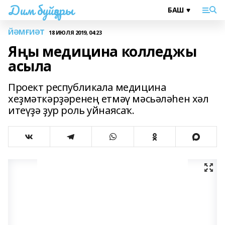
Дим буйҙары
ЙӘМҒИӘТ
18 ИЮЛЯ 2019, 04:23
Яңы медицина колледжы
асыла
Проект республикала медицина
хеҙмәткәрҙәренең етмәү мәсьәләһен хәл
итеүҙә ҙур роль уйнаясаҡ.