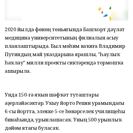
2020 йылда Өфөнөң төньяғында Башҡорт дәүләт
медицина университетының филиалын асыу
планлаштырыда. Был мөһим ваҡиға Владимир
Путиндың май указдарына ярашлы, "Һаулыҡ
һаҡлау" милли проекты сиктәрендә тормошҡа
ашырыла.
Унда 150-гә яҡын шәфҡәт туташтары
әҙерләйәсәктәр. Уҡыу йорто Репин урамындағы
6-сы йортта, элекке 5-се һөнәрселек училищеһы
бинаһында, урынлашасаҡ. Уның 500 урынлыҡ
дөйөм ятағы буласаҡ.