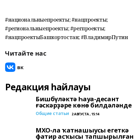
#национальныепроекты; #нацпроекты;
#региональныепроекты; #регпроекты;
#нацпроектыБашкортостан; #ВладимирПутин
Читайте нас
Редакция һайлауы
Бишбүләктә Һауа-десант
ғәскәрҙәре көнө билдәләнде
Общие статьи
2 АВГУСТА , 15:14
МХО-ла ҡатнашыусы егеткә
фатир асҡысы тапшырылған