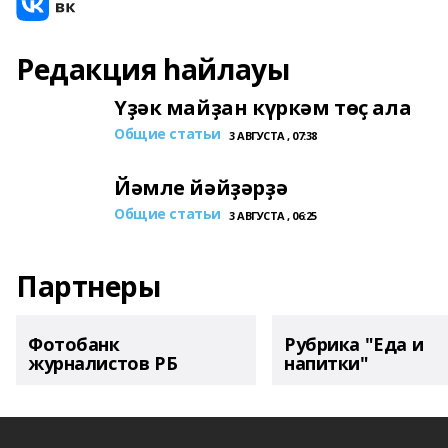
Редакция һайлауы
Үҙәк майҙан күркәм төҫ ала
Общие статьи
3 АВГУСТА , 07:38
Йәмле йәйҙәрҙә
Общие статьи
3 АВГУСТА , 06:25
Партнеры
Фотобанк
Рубрика "Еда и
журналистов РБ
напитки"