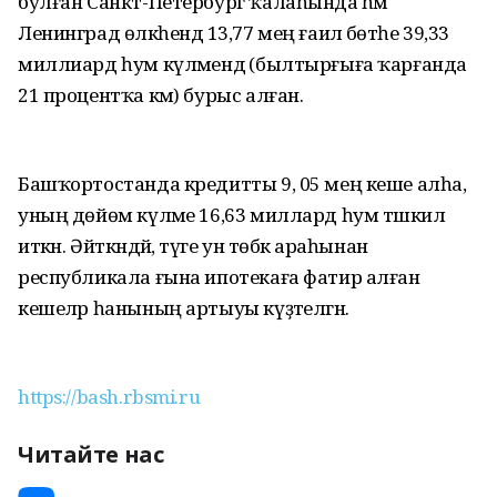
булған Санкт-Петербург ҡалаһында һәм
Ленинград өлкәһендә 13,77 мең ғаилә бөтәһе 39,33
миллиард һум күләмендә (былтырғыға ҡарғанда
21 процентҡа кәм) бурыс алған.
Башҡортостанда кредитты 9, 05 мең кеше алһа,
уның дөйөм күләме 16,63 миллард һум тәшкил
иткән. Әйткәндәй, тәүге ун төбәк араһынан
республикала ғына ипотекаға фатир алған
кешеләр һанының артыуы күҙәтелгән.
https://bash.rbsmi.ru
Читайте нас