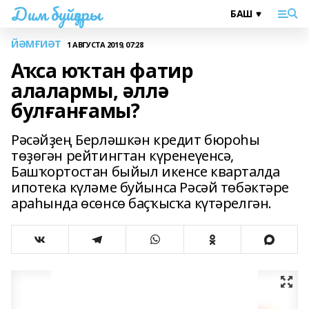
Дим буйҙары
ЙӘМҒИӘТ
1 АВГУСТА 2019, 07:28
Аҡса юҡтан фатир
алалармы, әллә
булғанғамы?
Рәсәйҙең Берләшкән кредит бюроһы
төҙөгән рейтингтан күренеүенсә,
Башҡортостан быйыл икенсе кварталда
ипотека күләме буйынса Рәсәй төбәктәре
араһында өсөнсө баҫҡысҡа күтәрелгән.