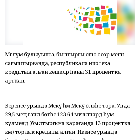
Мәғлүм булыуынса, былтырғы ошо осор менән
сағыштырғанда, республикала ипотека
кредитын алған кешеләр һаны 31 процентҡа
артҡан.
Беренсе урында Мәскәү һәм Мәскәү өлкәһе тора. Унда
29,5 мең ғаилә бөтәһе 123,64 миллиард һум
күләмендә (былтырғыға ҡарағанда 13 процентҡа
кәм) торлаҡ кредиты алған. Икенсе урында