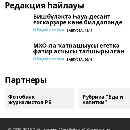
Редакция һайлауы
Бишбүләктә Һауа-десант
ғәскәрҙәре көнө билдәләнде
Общие статьи
2 АВГУСТА , 15:14
МХО-ла ҡатнашыусы егеткә
фатир асҡысы тапшырылған
Общие статьи
1 АВГУСТА , 06:16
Партнеры
Фотобанк
Рубрика "Еда и
журналистов РБ
напитки"
© 2020-2026 Сайт издания "Дим буйзары" Копирование