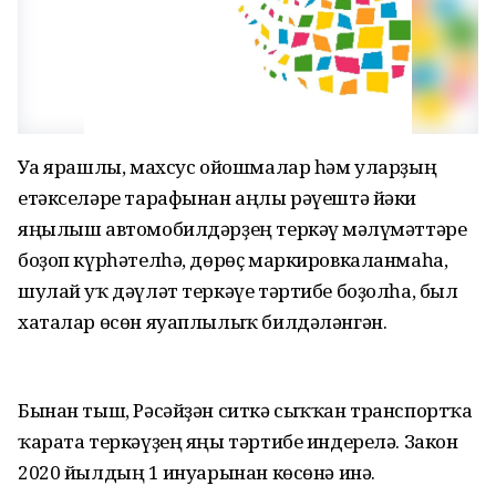
Уға ярашлы, махсус ойошмалар һәм уларҙың
етәкселәре тарафынан аңлы рәүештә йәки
яңылыш автомобилдәрҙең теркәү мәғлүмәттәре
боҙоп күрһәтелһә, дөрөҫ маркировкаланмаһа,
шулай уҡ дәүләт теркәүе тәртибе боҙолһа, был
хаталар өсөн яуаплылыҡ билдәләнгән.
Бынан тыш, Рәсәйҙән ситкә сыҡҡан транспортҡа
ҡарата теркәүҙең яңы тәртибе индерелә. Закон
2020 йылдың 1 ғинуарынан көсөнә инә.