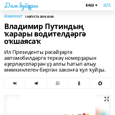
Дим буйҙары
ЙӘМҒИӘТ
1 АВГУСТА 2019, 03:00
Владимир Путиндың
ҡарары водителдәргә
оҡшаясаҡ
Ил Президенты рәсәйҙәргә
автомобилдәргә теркәү номерҙарын
әҙерләүселәрҙән үҙ аллы һатып алыу
мөмкинлеген биргән законға ҡул ҡуйҙы.