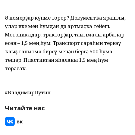
Ә номерҙар күпме торор? Документҡа ярашлы,
улар ике мең һумдан да артмаҫҡа тейеш.
Мотоциклдар, тракторҙар, тағылмалы арбалар
өсөн – 1,5 мең һум. Транспорт сараһын теркәү
ҡағыҙ танытма биреү менән бергә 500 һумға
төшөр. Пластиктан яһалғаны 1,5 мең һум
торасаҡ.
#ВладимирПутин
Читайте нас