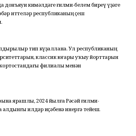
да донъяуи кимәлдәге ғилми-белем биреү үҙәге
әбәр иттеләр республиканың Үҫеш
.
лдырылыр тип күҙаллана. Ул республиканың
верситеттарын, классик юғары уҡыу йорттарын
ҡортостандағы филиалы менән
ына ярашлы, 2024 йылға Рәсәй ғилми-
а алдынғы илдәр иҫәбенә инергә тейеш.