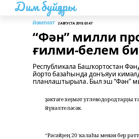
Дим буйҙары
ЙӘМҒИӘТ
2 АВГУСТА 2019, 03:47
“Фән” милли п
ғилми-белем би
Республикала Башҡортостан Фән
йорто базаһында донъяуи кимәлд
планлаштырыла. Был эш “Фән” 
Үҙәктәге хеҙмәт углеводородтарҙы 
йүнәлтеләсәк.
“Рәсәйҙең 20 ҡалаһы менән бер рәт