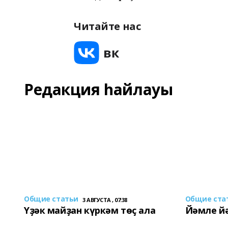
Читайте нас
Редакция һайлауы
Общие статьи
Общие ста
3 АВГУСТА , 07:38
Үҙәк майҙан күркәм төҫ ала
Йәмле й