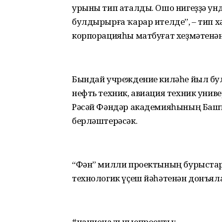
урыны тип аталды. Ошо нигеҙҙә ун
булдырырға ҡарар ителде”, – тип х
корпорацияһы матбуғат хеҙмәтенән
Бындай учреждение киләһе йыл бу
нефть техник, авиация техник уни
Рәсәй Фәндәр академияһының Баш
берләштерәсәк.
“Фән” милли проектының бурыстар
технологик үҫеш йәһәтенән донъял
#национальныепроекты;