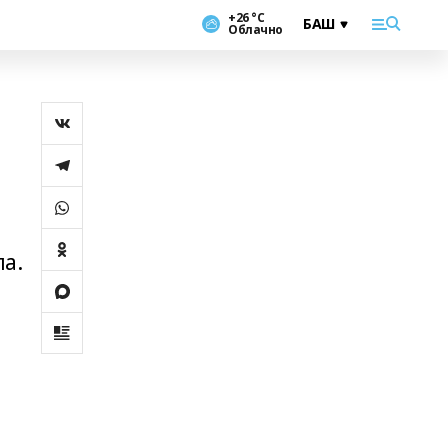
+26 °С
Облачно
а.