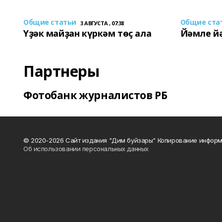
Общие статьи
Общие ста
3 АВГУСТА , 07:38
Үҙәк майҙан күркәм төҫ ала
Йәмле й
Партнеры
Фотобанк журналистов РБ
© 2020-2026 Сайт издания "Дим буйзары" Копирование информ
Об использовании персональных данных