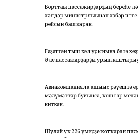
Борттағы пассажирҙарҙың береһе лә
хәлдәр министрлығынан хәбәр итте
рейсын башҡарған.
Ғәҙәттән тыш хәл урынына бөтә хеҙ
Әле пассажирҙарҙы урынлаштырыу 
Авиакомпанияла ашығыс рәүештә ер
мәғлүмәттәр буйынса, ҡоштар мен
киткән.
Шулай уҡ 226 ғүмерҙе ҡотҡарған пи