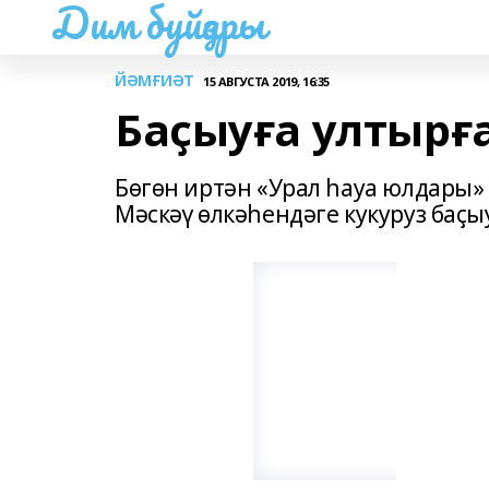
Дим буйҙары
ЙӘМҒИӘТ
15 АВГУСТА 2019, 16:35
Баҫыуға ултырғ
Бөгөн иртән «Урал һауа юлдары
Мәскәү өлкәһендәге кукуруз баҫ