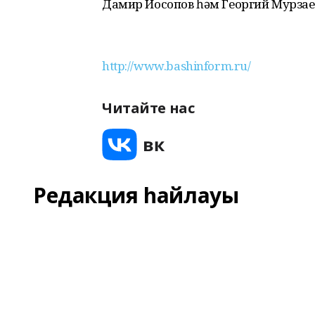
Дамир Йосопов һәм Георгий Мурзае
http://www.bashinform.ru/
Читайте нас
Редакция һайлауы