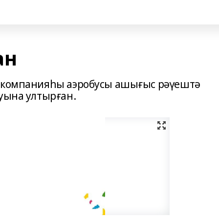
ан
» компанияһы аэробусы ашығыс рәүештә
ыуына ултырған.