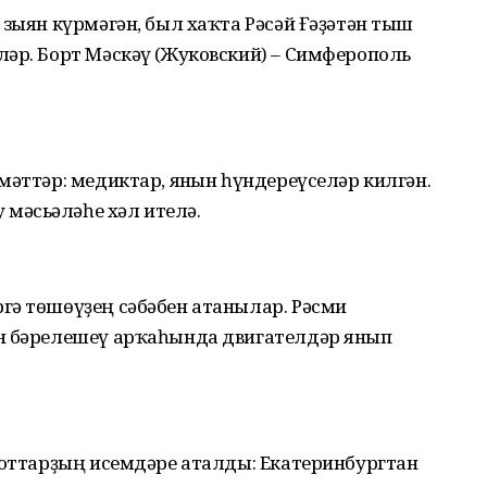
 зыян күрмәгән, был хаҡта Рәсәй Ғәҙәтән тыш
ләр. Борт Мәскәү (Жуковский) – Симферополь
мәттәр: медиктар, янғын һүндереүселәр килгән.
мәсьәләһе хәл ителә.
гә төшөүҙең сәбәбен атанылар. Рәсми
ән бәрелешеү арҡаһында двигателдәр янып
лоттарҙың исемдәре аталды: Екатеринбургтан