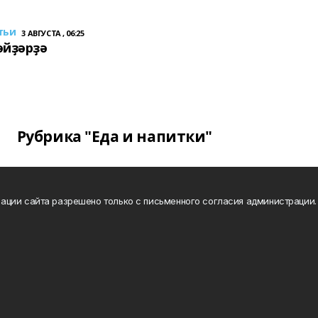
тьи
3 АВГУСТА , 06:25
әйҙәрҙә
Рубрика "Еда и напитки"
ации сайта разрешено только с письменного согласия администрации.