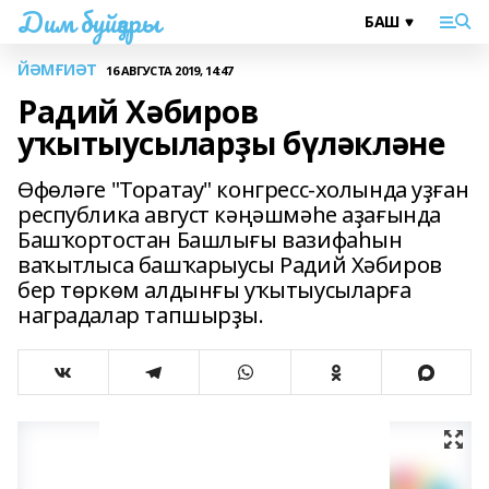
Дим буйҙары
ЙӘМҒИӘТ
16 АВГУСТА 2019, 14:47
Радий Хәбиров
уҡытыусыларҙы бүләкләне
Өфөләге "Торатау" конгресс-холында уҙған
республика август кәңәшмәһе аҙағында
Башҡортостан Башлығы вазифаһын
ваҡытлыса башҡарыусы Радий Хәбиров
бер төркөм алдынғы уҡытыусыларға
наградалар тапшырҙы.