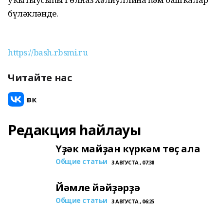
бүләкләнде.
https://bash.rbsmi.ru
Читайте нас
Редакция һайлауы
Үҙәк майҙан күркәм төҫ ала
Общие статьи
3 АВГУСТА , 07:38
Йәмле йәйҙәрҙә
Общие статьи
3 АВГУСТА , 06:25