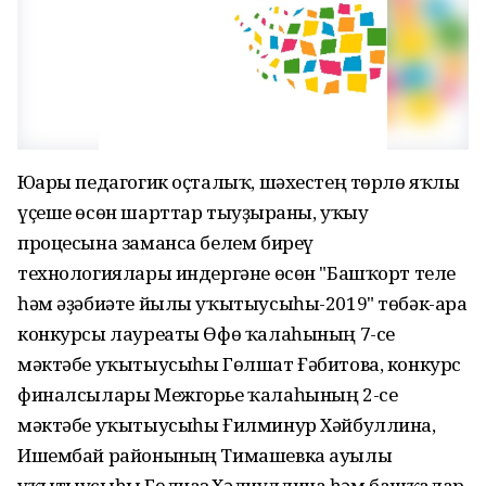
Юғары педагогик оҫталыҡ, шәхестең төрлө яҡлы
үҫеше өсөн шарттар тыуҙырғаны, уҡыу
процесына заманса белем биреү
технологиялары индергәне өсөн "Башҡорт теле
һәм әҙәбиәте йылы уҡытыусыһы-2019" төбәк-ара
конкурсы лауреаты Өфө ҡалаһының 7-се
мәктәбе уҡытыусыһы Гөлшат Ғәбитова, конкурс
финалсылары Межгорье ҡалаһының 2-се
мәктәбе уҡытыусыһы Ғилминур Хәйбуллина,
Ишембай районының Тимашевка ауылы
уҡытыусыһы Гөлназ Хәлиуллина һәм башҡалар