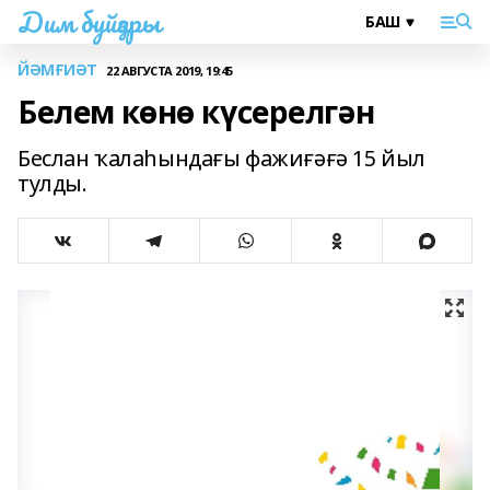
Дим буйҙары
ЙӘМҒИӘТ
22 АВГУСТА 2019, 19:45
Белем көнө күсерелгән
Беслан ҡалаһындағы фажиғәғә 15 йыл
тулды.