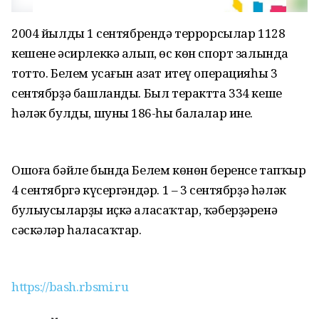
2004 йылдың 1 сентябрендә террорсылар 1128
кешене әсирлеккә алып, өс көн спорт залында
тотто. Белем усағын азат итеү операцияһы 3
сентябрҙә башланды. Был терактта 334 кеше
һәләк булды, шуның 186-һы балалар ине.
Ошоға бәйле бында Белем көнөн беренсе тапҡыр
4 сентябргә күсергәндәр. 1 – 3 сентябрҙә һәләк
булыусыларҙы иҫкә аласаҡтар, ҡәберҙәренә
сәскәләр һаласаҡтар.
https://bash.rbsmi.ru