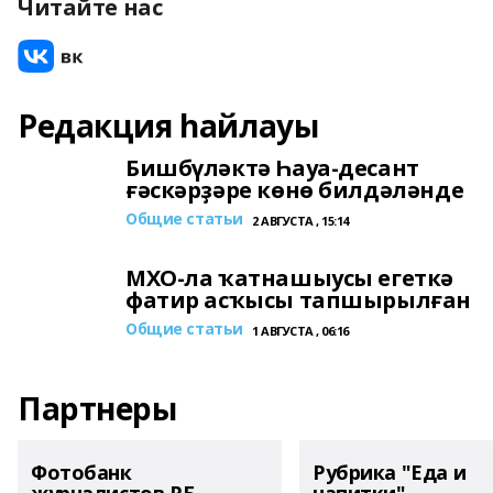
Читайте нас
Редакция һайлауы
Бишбүләктә Һауа-десант
ғәскәрҙәре көнө билдәләнде
Общие статьи
2 АВГУСТА , 15:14
МХО-ла ҡатнашыусы егеткә
фатир асҡысы тапшырылған
Общие статьи
1 АВГУСТА , 06:16
Партнеры
Фотобанк
Рубрика "Еда и