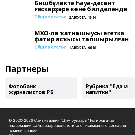
Бишбүләктә Һауа-десант
ғәскәрҙәре көнө билдәләнде
Общие статьи
2 АВГУСТА , 15:14
МХО-ла ҡатнашыусы егеткә
фатир асҡысы тапшырылған
Общие статьи
1 АВГУСТА , 06:16
Партнеры
Фотобанк
Рубрика "Еда и
журналистов РБ
напитки"
© 2020-2026 Сайт издания "Дим буйзары" Копирование
информации сайта разрешено только с письменного согласия
администрации.