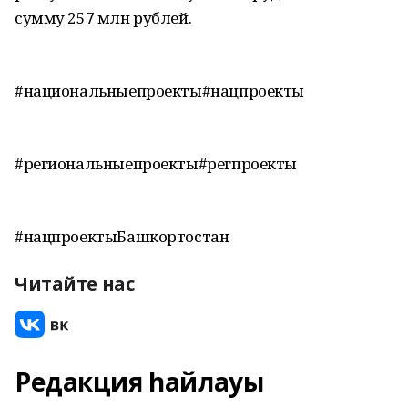
сумму 257 млн рублей.
#национальныепроекты#нацпроекты
#региональныепроекты#регпроекты
#нацпроектыБашкортостан
Читайте нас
Редакция һайлауы