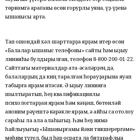
төркөмгә ҡарағаны өсөн ғорурлыҡ уяна, үҙ-үҙенә
ышанысы арта.
Тап ошондай хәл-шарттарҙа ярҙам итер өсөн
«Балалар ышаныс телефоны» сайты һәм ҡыҙыу
линияһы булдырылған, телефон 8-800-200-01-22.
Сайттағы материалдар ата-әсәләрҙең дә,
балаларҙың да киң таралған һорауҙарына яуап
табырға ярҙам итәсәк. Ә ҡыҙыу линияға
шылтыратып, һеҙ квалификациялы
психологтарҙан ярҙам һәм кәңәш, бөтөнләй
аноним рәүештә кәрәкле ярҙам, ә ҡайһы саҡ ҡотолоу
сараһы ла ала алаһығыҙ. Һәм һеҙ нимә
һайлыуығыҙ «Ышанырғамы йәки тикшерергәме»
мөһим түгел, был һәр осраҡта ла битарафлыҡҡа