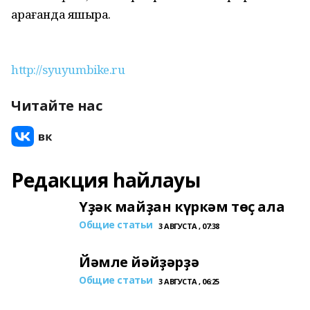
ҡарағанда яҡшыраҡ.
http://syuyumbike.ru
Читайте нас
Редакция һайлауы
Үҙәк майҙан күркәм төҫ ала
Общие статьи
3 АВГУСТА , 07:38
Йәмле йәйҙәрҙә
Общие статьи
3 АВГУСТА , 06:25