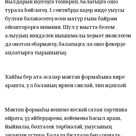
йылдарын иҫегеҙгә төшөрөп, балағыҙға ошо
турала һөйләгеҙ. 1 сентябрҙә хәҙер инде уҡыусы
булған бәләкәсегеҙ өсөн матур ғына байрам
ойошторорға мөмкин. Шул уҡ ваҡытта белем
алыуҙың көндәлек ныҡышмалы хеҙмәт икәнлеген
дә онотоп ебәрмәгеҙ, балағыҙға ла ошо фекерҙе
аңлатырға тырышығыҙ.
Ҡайһы бер ата-әсәләр мәктәп формаһына кире
ҡарашта, ул баланың иркен сикләй, тип иҫәпләй.
Мәктәп формаһы кешене кескәй саҡтан тәртипкә
өйрәтә, үҙ әйберҙәренә, кейеменә һаҡсыл ҡараш,
йыйнаҡлыҡ, бөхтәлек тәрбиәләй, уҡыусының
зауығын үҫтерә. Балала билдәле бер социаль