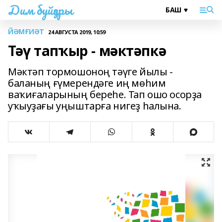
Дим буйҙары
ЙӘМҒИӘТ
24 АВГУСТА 2019, 10:59
Тәү тапҡыр - мәктәпкә
Мәктәп тормошоноң тәүге йылы -
баланың ғүмерендәге иң мөһим
ваҡиғаларының береһе. Тап ошо осорҙа
уҡыуҙағы уңыштарға нигеҙ һалына.