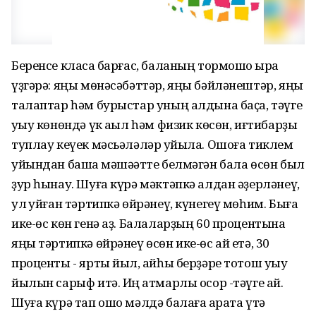
Беренсе класҡа барғас, баланың тормошо ҡырҡа
үҙгәрә: яңы мөнәсәбәттәр, яңы бәйләнештәр, яңы
талаптар һәм бурыстар уның алдына баҫа, тәүге
уҡыу көнөндә үк аҡыл һәм физик көсөн, иғтибарҙы
туплау кеүек мәсьәләләр ҡуйыла. Ошоға тиклем
уйындан башҡа мәшәҡәтте белмәгән бала өсөн был
ҙур һынау. Шуға күрә мәктәпкә алдан әҙерләнеү,
ул ҡуйған тәртипкә өйрәнеү, күнегеү мөһим. Быға
ике-өс көн генә аҙ. Балаларҙың 60 процентына
яңы тәртипкә өйрәнеү өсөн ике-өс ай етә, 30
проценты - ярты йыл, ҡайһы берҙәре тотош уҡыу
йылын сарыф итә. Иң ҡатмарлы осор -тәүге ай.
Шуға күрә тап ошо мәлдә балаға ҡарата үтә