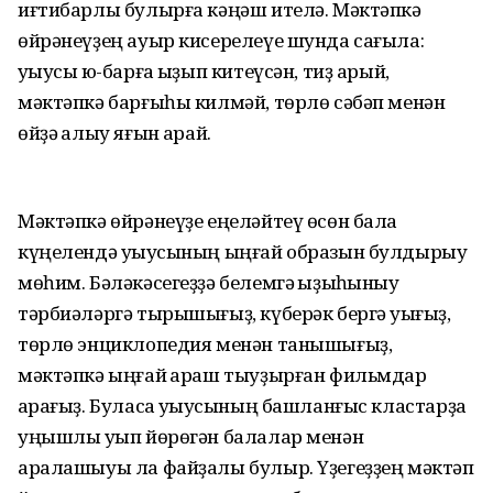
иғтибарлы булырға кәңәш ителә. Мәктәпкә
өйрәнеүҙең ауыр кисерелеүе шунда сағыла:
уҡыусы юҡ-барға ҡыҙып китеүсән, тиҙ арый,
мәктәпкә барғыһы килмәй, төрлө сәбәп менән
өйҙә ҡалыу яғын ҡарай.
Мәктәпкә өйрәнеүҙе еңеләйтеү өсөн бала
күңелендә уҡыусының ыңғай образын булдырыу
мөһим. Бәләкәсегеҙҙә белемгә ҡыҙыҡһыныу
тәрбиәләргә тырышығыҙ, күберәк бергә уҡығыҙ,
төрлө энциклопедия менән танышығыҙ,
мәктәпкә ыңғай ҡараш тыуҙырған фильмдар
ҡарағыҙ. Буласаҡ уҡыусының башланғыс кластарҙа
уңышлы уҡып йөрөгән балалар менән
аралашыуы ла файҙалы булыр. Үҙегеҙҙең мәктәп