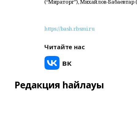
(“Мираторг”), Михайлов-Бабаевтар 
https://bash.rbsmi.ru
Читайте нас
Редакция һайлауы