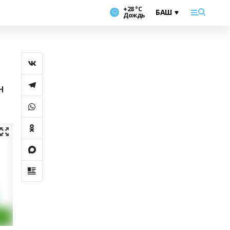
+28 °С
Дождь
н