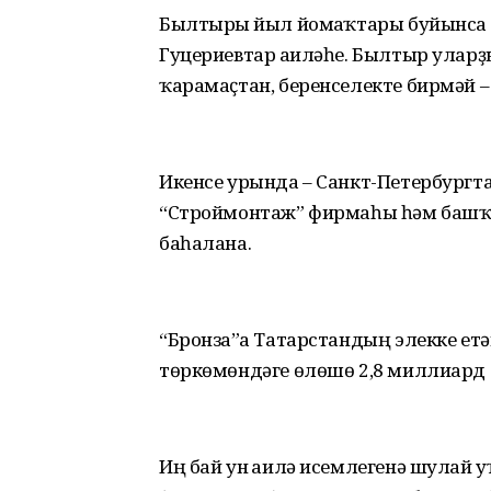
Былтырғы йыл йомғаҡтары буйынса 
Гуцериевтар ғаиләһе. Былтыр улар
ҡарамаҫтан, беренселекте бирмәй 
Икенсе урында – Санкт-Петербургта
“Строймонтаж” фирмаһы һәм башҡа
баһалана.
“Бронза”ға Татарстандың элекке е
төркөмөндәге өлөшө 2,8 миллиард д
Иң бай ун ғаилә исемлегенә шулай 