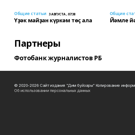
Общие статьи
Общие ста
3 АВГУСТА , 07:38
Үҙәк майҙан күркәм төҫ ала
Йәмле й
Партнеры
Фотобанк журналистов РБ
© 2020-2026 Сайт издания "Дим буйзары" Копирование информ
Об использовании персональных данных