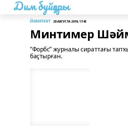
Дим буйҙары
ЙӘМҒИӘТ
28 АВГУСТА 2019, 17:43
Минтимер Шәйм
“Форбс” журналы сираттағы тапҡ
баҫтырған.