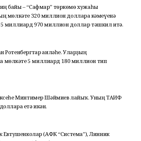
иң байы – “Сафмар” төркөмө хужаһы
ҙың мөлкәте 320 миллион долларға кәмеүенә
– 5 миллиард 970 миллион доллар тәшкил итә.
н Ротенбергтар ғаиләһе. Уларҙың
 мөлкәте 5 миллиард 180 миллион тип
тәксеһе Минтимер Шәймиев лайыҡ. Уның ТАИФ
олларға етә икән.
уҡ Евтушенколар (АФК “Система”), Линник