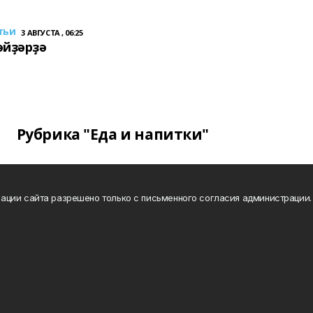
тьи
3 АВГУСТА , 06:25
әйҙәрҙә
Рубрика "Еда и напитки"
ации сайта разрешено только с письменного согласия администрации.