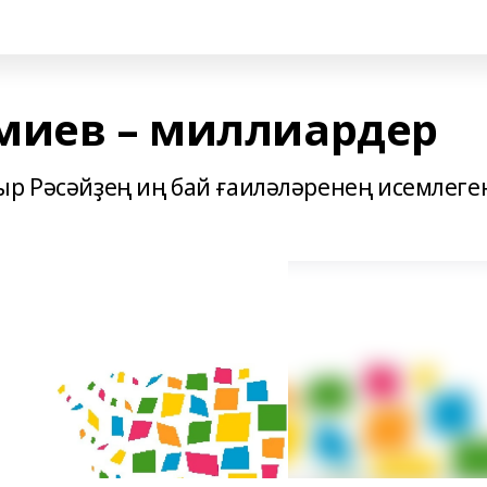
иев – миллиардер
ыр Рәсәйҙең иң бай ғаиләләренең исемлеге