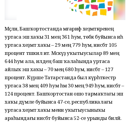
Мәҫәлән, Башҡортостанда мәғариф хеҙмәткәренең
уртаса эш хаҡы 31 мең 361 һум, төбәк буйынса иһә
уртаса хеҙмәт хаҡы – 29 мең 779 һум, нисбәт 105
процент тәшкил итә. Мәскәүҙә уҡытыусылар 89 мең
644 һум ала, илдең баш ҡалаһында уртаса
айлыҡ эш хаҡы – 70 мең 680 һум, нисбәт – 127
процент. Күрше Татарстанда был күрһәткестәр
уртаса 38 мең 409 һум һәм 30 мең 949 һум, нисбәт –
124 процент. Башҡортостан ошо тармаҡтағы эш
хаҡы дәүмәле буйынса 47-се, республикалағы
уртаса хеҙмәт хаҡы менән уҡытыусыныҡы
араһындағы нисбәт буйынса 52-се урынды биләй.