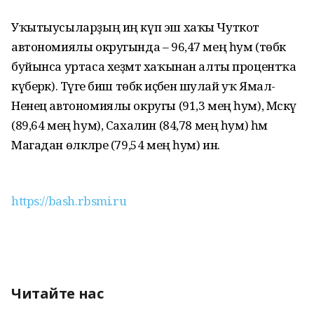
Уҡытыусыларҙың иң күп эш хаҡы Чуткот
автономиялы округында – 96,47 мең һум (төбәк
буйынса уртаса хеҙмәт хаҡынан алты процентҡа
күберәк). Тәүге биш төбәк иҫәбенә шулай уҡ Ямал-
Ненец автономиялы округы (91,3 мең һум), Мәскәү
(89,64 мең һум), Сахалин (84,78 мең һум) һәм
Магадан өлкәләре (79,54 мең һум) инә.
https://bash.rbsmi.ru
Читайте нас