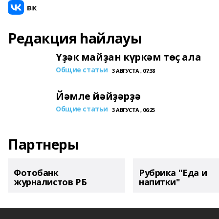
Редакция һайлауы
Үҙәк майҙан күркәм төҫ ала
Общие статьи
3 АВГУСТА , 07:38
Йәмле йәйҙәрҙә
Общие статьи
3 АВГУСТА , 06:25
Партнеры
Фотобанк
Рубрика "Еда и
журналистов РБ
напитки"