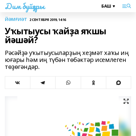
Дим буйҙары
ЙӘМҒИӘТ
2 СЕНТЯБРЯ 2019, 14:16
Уҡытыусы ҡайҙа яҡшы
йәшәй?
Рәсәйҙә уҡытыусыларҙың хеҙмәт хаҡы иң
юғары һәм иң түбән төбәктәр исемлеген
төҙөгәндәр.