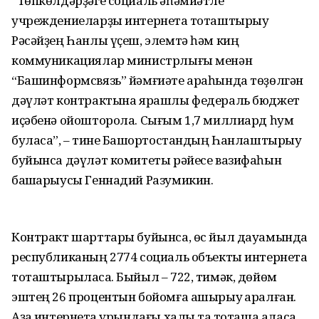
“Төпкөлдәрҙәге социаль әһәмиәтле
учреждениеларҙы интернетҡа тоташтырыу
Рәсәйҙең Һанлы үҫеш, элемтә һәм киң
коммуникациялар министрлығы менән
“Башинформсвязь” йәмғиәте араһында төҙөлгән
дәүләт контрактына ярашлы федераль бюджет
иҫәбенә ойошторола. Сығым 1,7 миллиард һум
буласаҡ”, – тине Башҡортостандың Һанлаштырыу
буйынса дәүләт комитеты рәйесе вазифаһын
башҡарыусы Геннадий Разумикин.
Контракт шарттары буйынса, өс йыл дауамында
республиканың 2774 социаль объекты интернетҡа
тоташтырыласаҡ. Быйыл – 722, тимәк, дөйөм
эштең 26 процентын бойомға ашырыу ҡаралған.
Аҙаҡ интернетҡа урындағы халыҡ та тоташа аласаҡ.