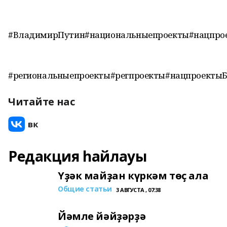
#ВладимирПутин#национальныепроекты#нацпро
#региональныепроекты#регпроекты#нацпроекты
Читайте нас
Редакция һайлауы
Үҙәк майҙан күркәм төҫ ала
Общие статьи
3 АВГУСТА , 07:38
Йәмле йәйҙәрҙә