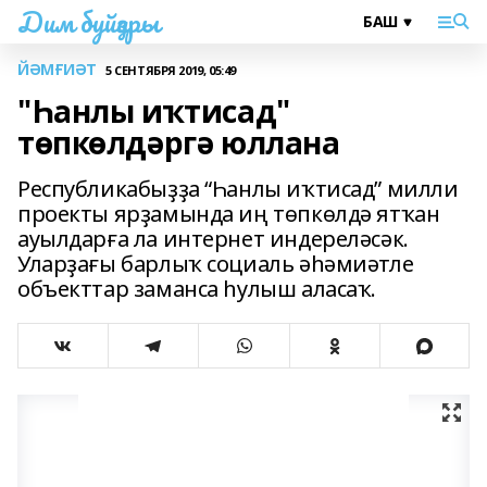
Дим буйҙары
ЙӘМҒИӘТ
5 СЕНТЯБРЯ 2019, 05:49
"Һанлы иҡтисад"
төпкөлдәргә юллана
Республикабыҙҙа “Һанлы иҡтисад” милли
проекты ярҙамында иң төпкөлдә ятҡан
ауылдарға ла интернет индереләсәк.
Уларҙағы барлыҡ социаль әһәмиәтле
объекттар заманса һулыш аласаҡ.