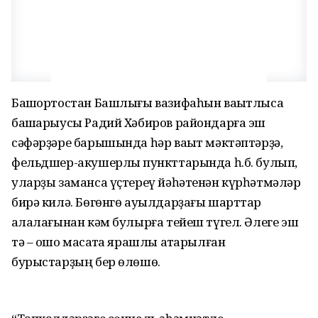
Башҡортостан Башлығы вазифаһын ваҡытлыса
башҡарыусы Радий Хәбиров райондарға эш
сәфәрҙәре барышында һәр ваҡыт мәктәптәрҙә,
фельдшер-акушерлыҡ пункттарында һ.б. булып,
уларҙы заманса үҫтереү йәһәтенән күрһәтмәләр
бирә килә. Бөгөнгө ауылдарҙағы шарттар
ҡалалағынан кәм булырға тейеш түгел. Әлеге эш
тә – ошо маҡсатҡа ярашлы атҡарылған
бурыстарҙың бер өлөшө.