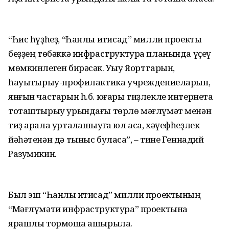
“Һис һүҙһеҙ, “Һанлы иҡтисад” милли проекты
беҙҙең төбәккә инфраструктура планында үҫеү
мөмкинлеген бирәсәк. Уҡыу йорттарын,
һауыҡтырыу-профилактика учреждениеларын,
янғын частарын һ.б. юғары тиҙлекле интернетҡа
тоташтырыу урындағы төрлө мәғлүмәт менән
тиҙ арала уртаҡлашыуға юл аса, хәүефһеҙлек
йәһәтенән дә тыныс буласаҡ”, – тине Геннадий
Разумикин.
Был эш “Һанлы иҡтисад” милли проектының
“Мәғлүмәти инфраструктура” проектына
ярашлы тормошҡа ашырыла.