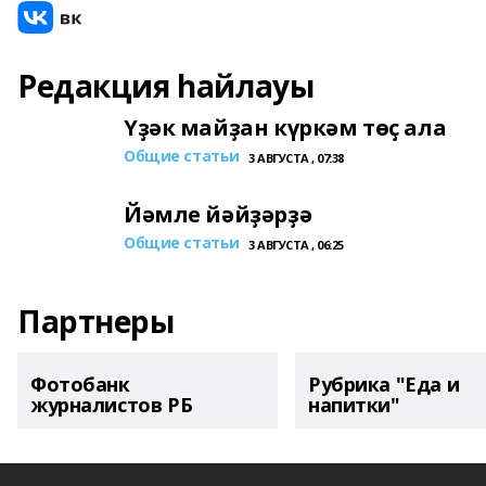
Редакция һайлауы
Үҙәк майҙан күркәм төҫ ала
Общие статьи
3 АВГУСТА , 07:38
Йәмле йәйҙәрҙә
Общие статьи
3 АВГУСТА , 06:25
Партнеры
Фотобанк
Рубрика "Еда и
журналистов РБ
напитки"