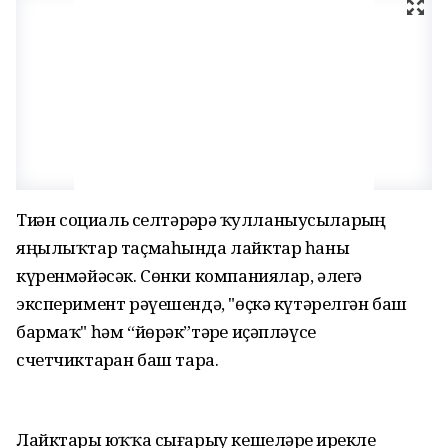
Тиҙҙән социаль селтәрҙәрҙә ҡулланыусыларҙың
яңылыҡтар таҫмаһында лайктар һаны
күренмәйәсәк. Сөнки компаниялар, әлегә
эксперимент рәүешендә, "өҫкә күтәрелгән баш
бармаҡ" һәм “йөрәк”тәрҙе иҫәпләүсе
счетчиктарҙан баш тара.
Лайктарҙы юҡҡа сығарыу кешеләрҙе ирекле