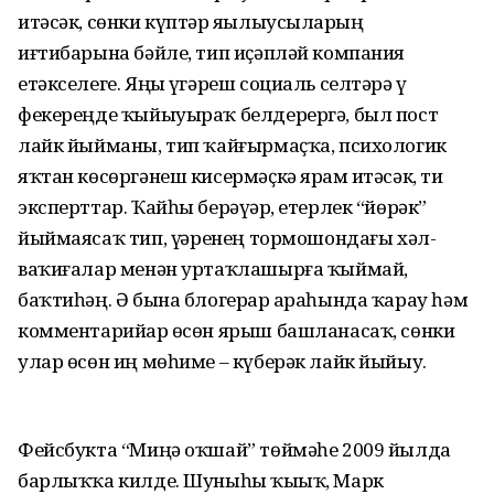
итәсәк, сөнки күптәр яҙылыусыларҙың
иғтибарына бәйле, тип иҫәпләй компания
етәкселеге. Яңы үҙгәреш социаль селтәрҙә үҙ
фекереңде ҡыйыуыраҡ белдерергә, был пост
лайк йыйманы, тип ҡайғырмаҫҡа, психологик
яҡтан көсөргәнеш кисермәҫкә ярҙам итәсәк, ти
эксперттар. Ҡайһы берәүҙәр, етерлек “йөрәк”
йыймаясаҡ тип, үҙҙәренең тормошондағы хәл-
ваҡиғалар менән уртаҡлашырға ҡыймай,
баҡтиһәң. Ә бына блогерҙар араһында ҡарау һәм
комментарийҙар өсөн ярыш башланасаҡ, сөнки
улар өсөн иң мөһиме – күберәк лайк йыйыу.
Фейсбукта “Миңә оҡшай” төймәһе 2009 йылда
барлыҡҡа килде. Шуныһы ҡыҙыҡ, Марк