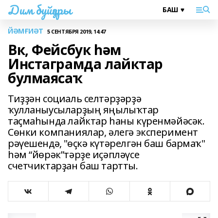
Дим буйҙары
ЙӘМҒИӘТ
5 СЕНТЯБРЯ 2019, 14:47
Вк, Фейсбук һәм
Инстаграмда лайктар
булмаясаҡ
Тиҙҙән социаль селтәрҙәрҙә
ҡулланыусыларҙың яңылыҡтар
таҫмаһында лайктар һаны күренмәйәсәк.
Сөнки компаниялар, әлегә эксперимент
рәүешендә, "өҫкә күтәрелгән баш бармаҡ"
һәм “йөрәк”тәрҙе иҫәпләүсе
счетчиктарҙан баш тартты.