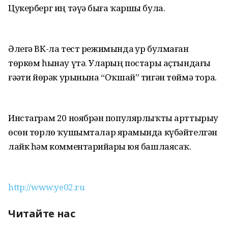
Цукерберг иң тәүҙә быға ҡаршы була.
Әлегә ВК-ла тест режимында ҙур булмаған
төркөм һынау үтә. Уларҙың постары аҫтындағы
ғәҙәти йөрәк урынына “Оҡшай” тигән төймә тора.
Инстаграм 20 ноябрҙән популярлыҡты арттырыу
өсөн төрлө ҡушымталар ярҙамында күбәйтелгән
лайк һәм комментарийҙарҙы юя башлаясаҡ.
http://www.ye02.ru
Читайте нас