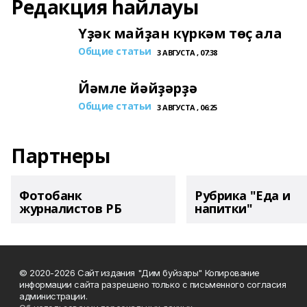
Редакция һайлауы
Үҙәк майҙан күркәм төҫ ала
Общие статьи
3 АВГУСТА , 07:38
Йәмле йәйҙәрҙә
Общие статьи
3 АВГУСТА , 06:25
Партнеры
Фотобанк
Рубрика "Еда и
журналистов РБ
напитки"
© 2020-2026 Сайт издания "Дим буйзары" Копирование
информации сайта разрешено только с письменного согласия
администрации.