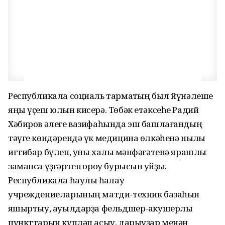
Республикала социаль тармаҡтың был йүнәлеше
яңы үҫеш юлын кисерә. Төбәк етәксеһе Радий
Хәбиров әлеге вазифаһында эш башлағандың
тәүге көндәрендә үк медицина өлкәһенә ныҡлы
иғтибар бүлеп, уны халыҡ мәнфәғәтенә ярашлы
заманса үҙгәртеп ҡороу бурысын ҡуйҙы.
Республикала һаулыҡ һаҡлау
учреждениеларының матди-техник базаһын
яҡшыртыу, ауылдарҙа фельдшер-акушерлыҡ
пункттарын күпләп асыу, дарыуҙар менән