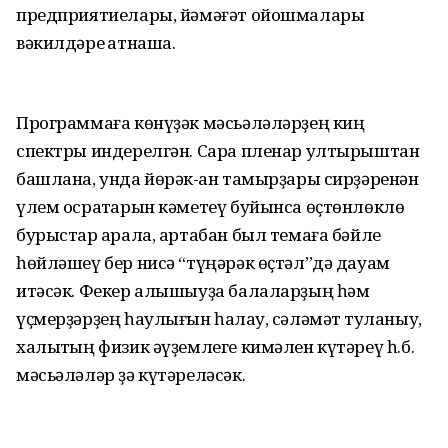
предприятиелары, йәмәғәт ойошмалары
вәкилдәре ҡатнаша.
Программаға көнүҙәк мәсьәләләрҙең киң
спектры индерелгән. Сара пленар ултырыштан
башлана, унда йөрәк-ҡан тамырҙары сирҙәренән
үлем осраҡтарын кәметеү буйынса өҫтөнлөклө
бурыстар ҡарала, артабан был темаға бәйле
һөйләшеү бер нисә “түңәрәк өҫтәл”дә дауам
итәсәк. Фекер алышыуҙа балаларҙың һәм
үҫмерҙәрҙең һаулығын һаҡлау, сәләмәт туҡланыу,
халыҡтың физик әүҙемлеге кимәлен күтәреү һ.б.
мәсьәләләр ҙә күтәреләсәк.