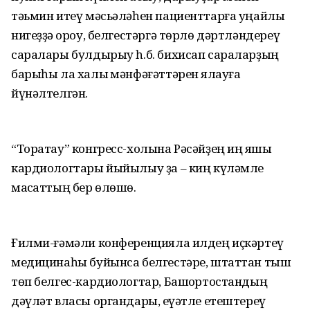
тәьмин итеү мәсьәләһен пациенттарға уңайлы
нигеҙҙә ҡороу, белгестәргә төрлө дәртләндереү
саралары булдырыу һ.б. бихисап сараларҙың
барыһы ла халыҡ мәнфәғәттәрен яҡлауға
йүнәлтелгән.
“Торатау” конгресс-холына Рәсәйҙең иң яҡшы
кардиологтары йыйылыу ҙа – киң күләмле
маҡсаттың бер өлөшө.
Ғилми-ғәмәли конференцияла илдең иҫкәртеү
медицинаһы буйынса белгестәре, штаттан тыш
төп белгес-кардиологтар, Башҡортостандың
дәүләт власы органдары, ҡеүәтле етештереү