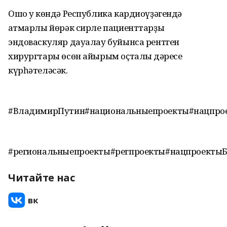
Ошо уҡ көндә Республика кардиоүҙәгендә
ҡатмарлы йөрәк сирле пациенттарҙы
эндоваскуляр дауалау буйынса рентген
хирургтары өсөн айырым оҫталыҡ дәресе
күрһәтеләсәк.
#ВладимирПутин#национальныепроекты#нацпро
#региональныепроекты#регпроекты#нацпроекты
Читайте нас