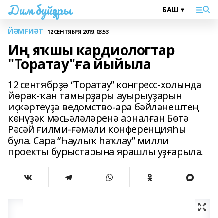
Дим буйҙары
ЙӘМҒИӘТ
12 СЕНТЯБРЯ 2019, 03:53
Иң яҡшы кардиологтар
"Торатау"ға йыйыла
12 сентябрҙә “Торатау” конгресс-холында
йөрәк-ҡан тамырҙары ауырыуҙарын
иҫкәртеүҙә ведомство-ара бәйләнештең
көнүҙәк мәсьәләләренә арналған Бөтә
Рәсәй ғилми-ғәмәли конференцияһы
була. Сара “Һаулыҡ һаҡлау” милли
проекты бурыстарына ярашлы уҙғарыла.