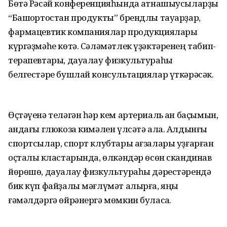
Бөтә Рәсәй конференцияһында ҡатнашыусыларҙы
“Башҡортостан продукты” брендлы тауарҙар,
фармацевтик компаниялар продукциялары
күргәҙмәһе көтә. Сәләмәтлек үҙәктәренең табип-
терапевтары, дауалау физкультураһы
белгестәре бушлай консультациялар үткәрәсәк.
Өҫтәүенә теләгән һәр кем артериаль ҡан баҫымын,
ҡандағы глюкоза кимәлен үлсәтә ала. Алдынғы
спортсылар, спорт клубтары ағзалары уҙғарған
оҫталыҡ кластарында, өлкәндәр өсөн скандинав
йөрөшө, дауалау физкультураһы дәрестәрендә
бик күп файҙалы мәғлүмәт алырға, яңы
ғәмәлдәргә өйрәнергә мөмкин буласаҡ.