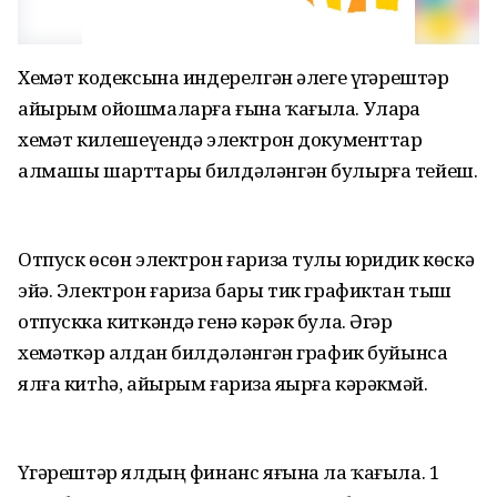
Хеҙмәт кодексына индерелгән әлеге үҙгәрештәр
айырым ойошмаларға ғына ҡағыла. Уларҙа
хеҙмәт килешеүендә электрон документтар
алмашы шарттары билдәләнгән булырға тейеш.
Отпуск өсөн электрон ғариза тулы юридик көскә
эйә. Электрон ғариза бары тик графиктан тыш
отпускка киткәндә генә кәрәк була. Әгәр
хеҙмәткәр алдан билдәләнгән график буйынса
ялға китһә, айырым ғариза яҙырға кәрәкмәй.
Үҙгәрештәр ялдың финанс яғына ла ҡағыла. 1