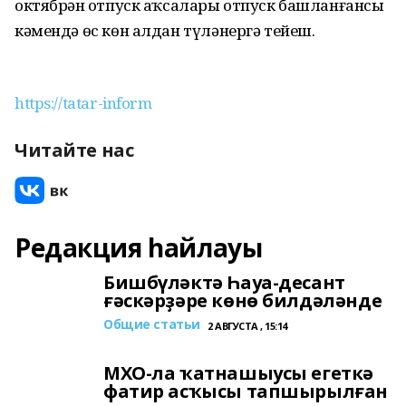
октябрҙән отпуск аҡсалары отпуск башланғансы
кәмендә өс көн алдан түләнергә тейеш.
https://tatar-inform
Читайте нас
Редакция һайлауы
Бишбүләктә Һауа-десант
ғәскәрҙәре көнө билдәләнде
Общие статьи
2 АВГУСТА , 15:14
МХО-ла ҡатнашыусы егеткә
фатир асҡысы тапшырылған