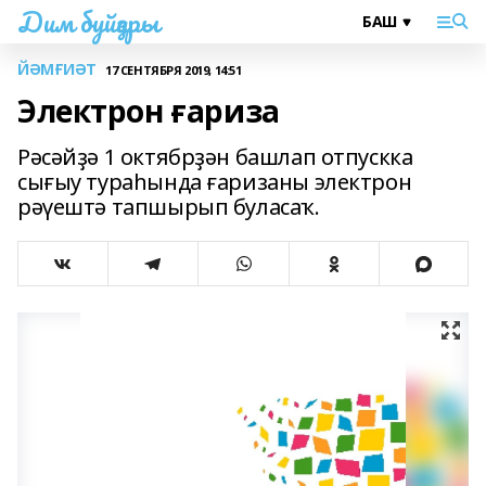
Дим буйҙары
ЙӘМҒИӘТ
17 СЕНТЯБРЯ 2019, 14:51
Электрон ғариза
Рәсәйҙә 1 октябрҙән башлап отпускка
сығыу тураһында ғаризаны электрон
рәүештә тапшырып буласаҡ.