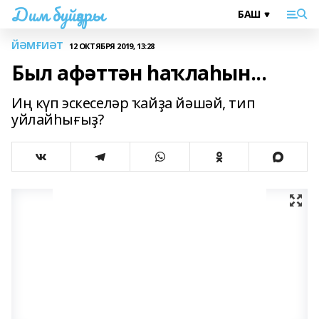
Дим буйҙары
ЙӘМҒИӘТ
12 ОКТЯБРЯ 2019, 13:28
Был афәттән һаҡлаһын...
Иң күп эскеселәр ҡайҙа йәшәй, тип
уйлайһығыҙ?