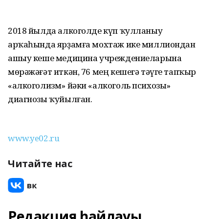
2018 йылда алкоголде күп ҡулланыу
арҡаһында ярҙамға мохтаж ике миллиондан
ашыу кеше медицина учреждениеларына
мөрәжәғәт иткән, 76 мең кешегә тәүге тапҡыр
«алкоголизм» йәки «алкоголь психозы»
диагнозы ҡуйылған.
www.ye02.ru
Читайте нас
Редакция һайлауы