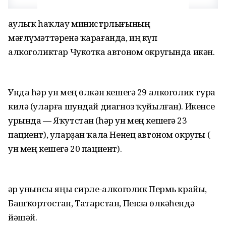
Һаулыҡ һаҡлау министрлығының
мәғлүмәттәренә ҡарағанда, иң күп
алкоголиктар Чукотка автоном округында икән.
Унда һәр ун мең өлкән кешегә 29 алкоголик тура
килә (уларға шундай диагноз ҡуйылған). Икенсе
урында — Яҡутстан (һәр ун мең кешегә 23
пациент), уларҙан ҡала Ненец автоном округы (
ун мең кешегә 20 пациент).
Һәр унынсы яңы сирле-алкоголик Пермь крайы,
Башҡортостан, Татарстан, Пенза өлкәһендә
йәшәй.