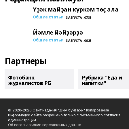
Үҙәк майҙан күркәм төҫ ала
Общие статьи
3 АВГУСТА , 07:38
Йәмле йәйҙәрҙә
Общие статьи
3 АВГУСТА , 06:25
Партнеры
Фотобанк
Рубрика "Еда и
журналистов РБ
напитки"
© 2020-2026 Сайт издания "Дим буйзары" Копирование
информации сайта разрешено только с письменного согласия
администрации.
Об использовании персональных данных