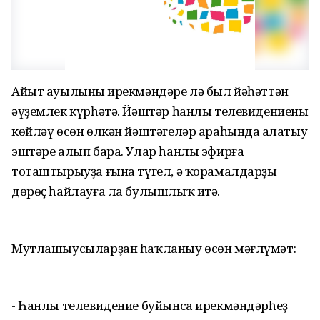
Айыт ауылының ирекмәндәре лә был йәһәттән
әүҙемлек күрһәтә. Йәштәр һанлы телевидениены
көйләү өсөн өлкән йәштәгеләр араһында аңлатыу
эштәре алып бара. Улар һанлы эфирға
тоташтырыуҙа ғына түгел, ә ҡорамалдарҙы
дөрөҫ һайлауға ла булышлыҡ итә.
Мутлашыусыларҙан һаҡланыу өсөн мәғлүмәт:
- Һанлы телевидение буйынса ирекмәндәрһеҙ