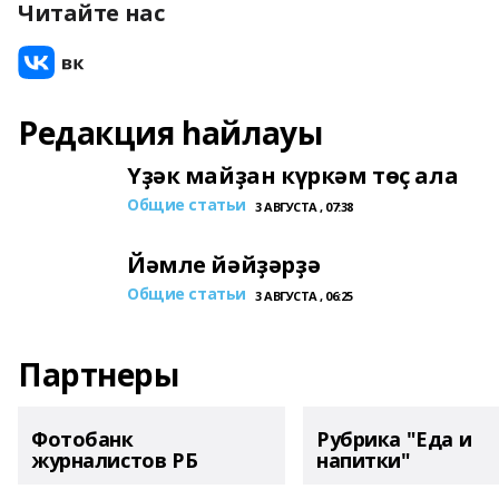
Читайте нас
Редакция һайлауы
Үҙәк майҙан күркәм төҫ ала
Общие статьи
3 АВГУСТА , 07:38
Йәмле йәйҙәрҙә
Общие статьи
3 АВГУСТА , 06:25
Партнеры
Фотобанк
Рубрика "Еда и
журналистов РБ
напитки"