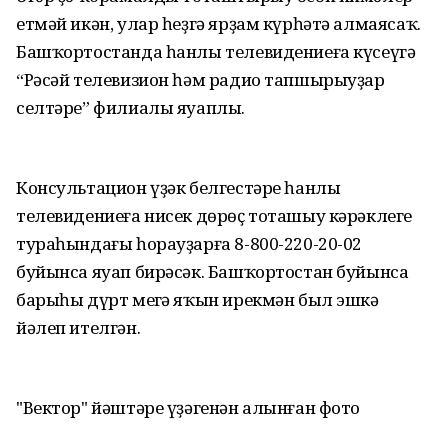
етмәй икән, улар һеҙгә ярҙам күрһәтә алмаясаҡ.
Башҡортостанда һанлы телевидениеға күсеүгә
“Рәсәй телевизион һәм радио тапшырыуҙар
селтәре” филиалы яуаплы.
Консультацион үҙәк белгестәре һанлы
телевидениеға нисек дөрөҫ тоташыу кәрәклеге
тураһындағы һорауҙарға 8-800-220-20-02
буйынса яуап бирәсәк. Башҡортостан буйынса
барыһы дүрт меңгә яҡын ирекмән был эшкә
йәлеп ителгән.
"Вектор" йәштәре үҙәгенән алынған фото