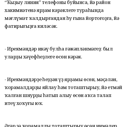
“Ҡыҙыу линия” телефоны буйынса, йә район
хакимиәтенә ярҙам кәрәклеге тураһында
мәғлүмәт ҡалдырғандан һуң ғына йортоғоҙға, йә
фатирығыҙға киләсәк.
- Ирекмәндәр икәү булһа ғәжәпләнмәгеҙ: был
уларҙың хәүефһеҙлеге өсөн кәрәк.
- Ирекмәндәрҙең һеҙҙән үҙ ярҙамы өсөн, мәҫәлән,
ҡорамалдарҙы яйлау һәм тоташтырыу, йә етмәй
ҡалған шнурҙы һатып алыу өсөн аҡса талап
итеү хоҡуғы юҡ.
Әгәр ҙә ҡорамалды тоташтырыу өсөн нимәлер