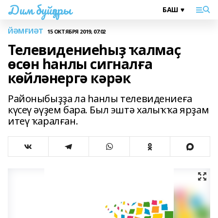
Дим буйҙары
ЙӘМҒИӘТ
15 ОКТЯБРЯ 2019, 07:02
Телевидениеһыҙ ҡалмаҫ
өсөн һанлы сигналға
көйләнергә кәрәк
Районыбыҙҙа ла һанлы телевидениеға
күсеү әүҙем бара. Был эштә халыҡҡа ярҙам
итеү ҡаралған.