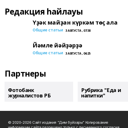
Редакция һайлауы
Үҙәк майҙан күркәм төҫ ала
Общие статьи
3 АВГУСТА , 07:38
Йәмле йәйҙәрҙә
Общие статьи
3 АВГУСТА , 06:25
Партнеры
Фотобанк
Рубрика "Еда и
журналистов РБ
напитки"
© 2020-2026 Сайт издания "Дим буйзары" Копирование
информации сайта разрешено только с письменного согласия