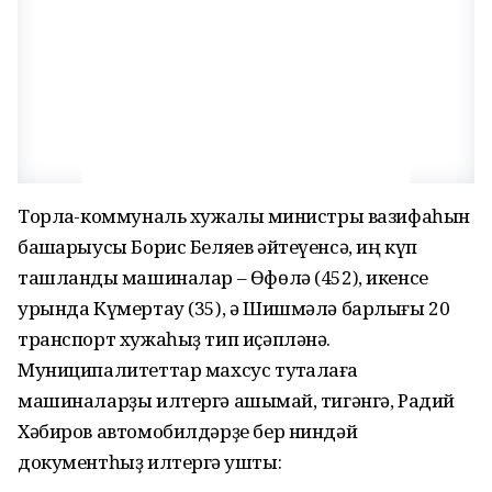
Торлаҡ-коммуналь хужалыҡ министры вазифаһын
башҡарыусы Борис Беляев әйтеүенсә, иң күп
ташландыҡ машиналар – Өфөлә (452), икенсе
урында Күмертау (35), ә Шишмәлә барлығы 20
транспорт хужаһыҙ тип иҫәпләнә.
Муниципалитеттар махсус туҡталҡаға
машиналарҙы илтергә ашыҡмай, тигәнгә, Радий
Хәбиров автомобилдәрҙе бер ниндәй
документһыҙ илтергә ҡушты: