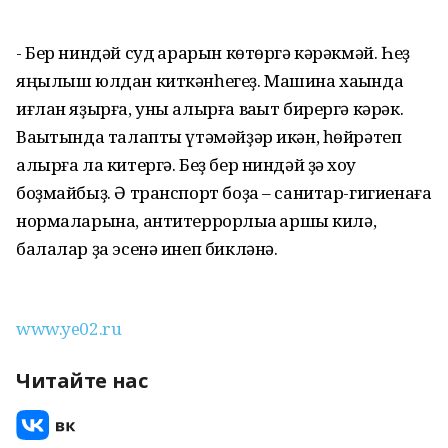
- Бер ниндәй суд ҡарарын көтөргә кәрәкмәй. Һеҙ
яңылыш юлдан киткәнһегеҙ. Машина хаҡында
иғлан яҙырға, уны алырға ваҡыт бирергә кәрәк.
Ваҡытында талапты үтәмәйҙәр икән, һөйрәтеп
алырға ла китергә. Беҙ бер ниндәй ҙә хоҡуҡ
боҙмайбыҙ. Ә транспорт боҙа – санитар-гигиенаға
нормаларына, антитеррорлыҡҡа ҡаршы килә,
балалар ҙа эсенә инеп бикләнә.
www.ye02.ru
Читайте нас