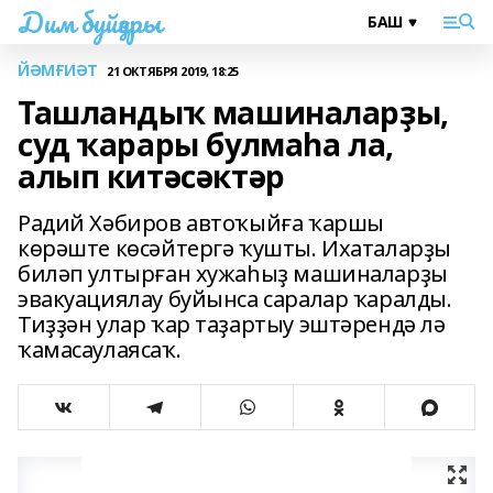
Дим буйҙары
ЙӘМҒИӘТ
21 ОКТЯБРЯ 2019, 18:25
Ташландыҡ машиналарҙы,
суд ҡарары булмаһа ла,
алып китәсәктәр
Радий Хәбиров автоҡыйға ҡаршы
көрәште көсәйтергә ҡушты. Ихаталарҙы
биләп ултырған хужаһыҙ машиналарҙы
эвакуациялау буйынса саралар ҡаралды.
Тиҙҙән улар ҡар таҙартыу эштәрендә лә
ҡамасаулаясаҡ.