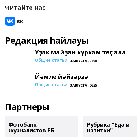
Читайте нас
Редакция һайлауы
Үҙәк майҙан күркәм төҫ ала
Общие статьи
3 АВГУСТА , 07:38
Йәмле йәйҙәрҙә
Общие статьи
3 АВГУСТА , 06:25
Партнеры
Фотобанк
Рубрика "Еда и
журналистов РБ
напитки"