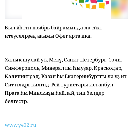
Был йәһәттән ноябрь байрамында ла сәйәхәт
итеүселәрҙең ағымы Өфөгә арта икән.
Халыҡ шулай уҡ, Мәскәү, Санкт-Петербург, Сочи,
Симферополь, Минераллы Һыуҙар, Краснодар,
Калининград, Ҡазан һәм Екатеринбургты ла үҙ итә.
Сит илдәргә килгәндә, Рәсәй туристары Истанбул,
Прага һәм Минскиҙы һайлай, тип белдерә
белгестәр.
www.ye02.ru