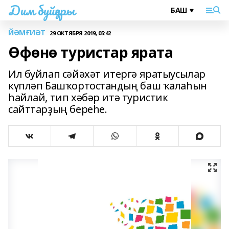
Дим буйҙары
ЙӘМҒИӘТ
29 ОКТЯБРЯ 2019, 05:42
Өфөнө туристар ярата
Ил буйлап сәйәхәт итергә яратыусылар
күпләп Башҡортостандың баш ҡалаһын
һайлай, тип хәбәр итә туристик
сайттарҙың береһе.