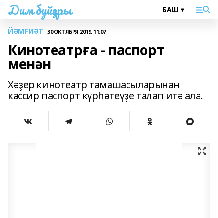
Дим буйҙары
ЙӘМҒИӘТ
30 ОКТЯБРЯ 2019, 11:07
Кинотеатрға - паспорт
менән
Хәҙер кинотеатр тамашасыларынан
кассир паспорт күрһәтеүҙе талап итә ала.