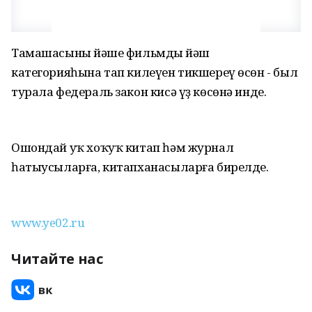
Тамашасының йәше фильмдың йәш
категорияһына тап килеүен тикшереү өсөн - был
турала федераль закон кисә үҙ көсөнә инде.
Ошондай уҡ хоҡуҡ китап һәм журнал
һатыусыларға, китапханасыларға бирелде.
www.ye02.ru
Читайте нас