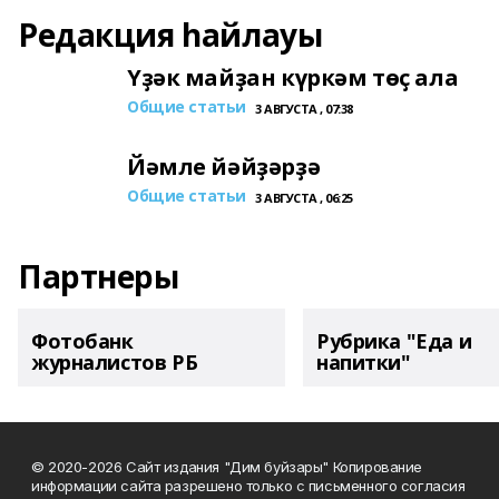
Редакция һайлауы
Үҙәк майҙан күркәм төҫ ала
Общие статьи
3 АВГУСТА , 07:38
Йәмле йәйҙәрҙә
Общие статьи
3 АВГУСТА , 06:25
Партнеры
Фотобанк
Рубрика "Еда и
журналистов РБ
напитки"
© 2020-2026 Сайт издания "Дим буйзары" Копирование
информации сайта разрешено только с письменного согласия