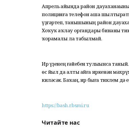
Апрель айында район дауаханаһыны
полицияға телефон аша шылтыраты
үҙгәртеп, танышының район дауах
Хоҡуҡ һаҡлау органдары бинаны т
ҡорамалы ла табылмай.
Ир үҙенең ғәйебен тулыһынса таный
өс йыл да алты айға иркенән мәхрү
киләсәк. Баҡһаң, ир быға тиклем дә
https://bash.rbsmi.ru
Читайте нас