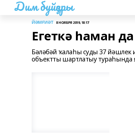
Дим буйҙары
ЙӘМҒИӘТ
8 НОЯБРЯ 2019, 18:17
Егеткә һаман да
Бәләбәй ҡалаһы суды 37 йәшлек и
объектты шартлатыу тураһында я