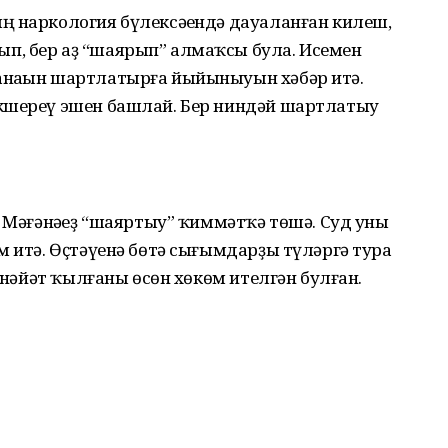
ң наркология бүлексәһендә дауаланған килеш,
п, бер аҙ “шаярып” алмаҡсы була. Исемен
анаһын шартлатырға йыйыныуын хәбәр итә.
икшереү эшен башлай. Бер ниндәй шартлатыу
. Мәғәнәһеҙ “шаяртыу” ҡиммәтҡә төшә. Суд уны
м итә. Өҫтәүенә бөтә сығымдарҙы түләргә тура
 енәйәт ҡылғаны өсөн хөкөм ителгән булған.