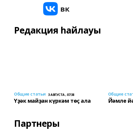
Редакция һайлауы
Общие статьи
Общие ста
3 АВГУСТА , 07:38
Үҙәк майҙан күркәм төҫ ала
Йәмле й
Партнеры