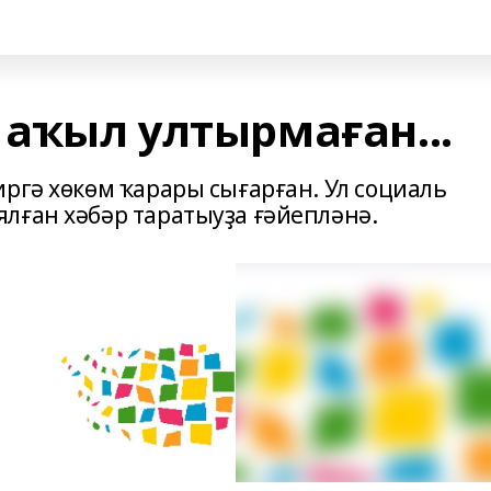
 аҡыл ултырмаған...
ргә хөкөм ҡарары сығарған. Ул социаль
лған хәбәр таратыуҙа ғәйепләнә.