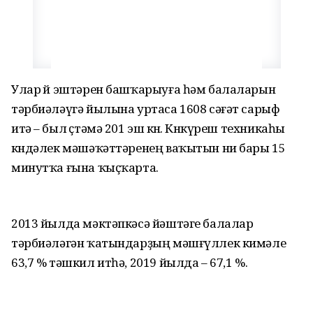
Улар өй эштәрен башҡарыуға һәм балаларын
тәрбиәләүгә йылына уртаса 1608 сәғәт сарыф
итә – был өҫтәмә 201 эш көнө. Көнкүреш техникаһы
көндәлек мәшәҡәттәренең ваҡытын ни бары 15
минутҡа ғына ҡыҫҡарта.
2013 йылда мәктәпкәсә йәштәге балалар
тәрбиәләгән ҡатындарҙың мәшғүллек кимәле
63,7 % тәшкил итһә, 2019 йылда – 67,1 %.