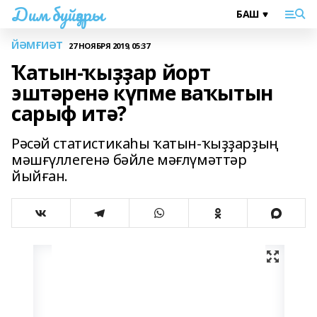
Дим буйҙары
ЙӘМҒИӘТ
27 НОЯБРЯ 2019, 05:37
Ҡатын-ҡыҙҙар йорт
эштәренә күпме ваҡытын
сарыф итә?
Рәсәй статистикаһы ҡатын-ҡыҙҙарҙың
мәшғүллегенә бәйле мәғлүмәттәр
йыйған.