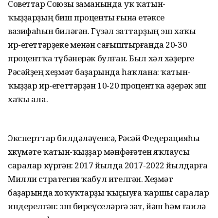
Советтар Союзы заманында уҡ ҡатын-
ҡыҙҙарҙың биш проценты ғына етәксе
вазифаһын биләгән. Гүзәл заттарҙың эш хаҡы
ир-егеттәрҙеке менән сағыштырғанда 20-30
процентҡа түбәнерәк булған. Был хәл хәҙерге
Рәсәйҙең хеҙмәт баҙарында һаҡлана: ҡатын-
ҡыҙҙар ир-егеттәрҙән 10-20 процентҡа әҙерәк эш
хаҡы ала.
Эксперттар билдәләүенсә, Рәсәй Федерацияһы
хөкүмәте ҡатын-ҡыҙҙар мәнфәғәтен яҡлаусы
саралар күргән: 2017 йылда 2017-2022 йылдарға
Милли стратегия ҡабул ителгән. Хеҙмәт
баҙарында хоҡуҡтарҙы ҡыҫыуға ҡаршы саралар
индерелгән: эш биреүселәргә зат, йәш һәм ғаилә