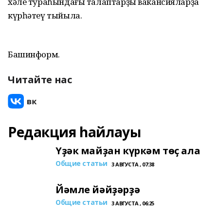
хәле тураһындағы талаптарҙы вакансияларҙа
күрһәтеү тыйыла.
Башинформ.
Читайте нас
Редакция һайлауы
Үҙәк майҙан күркәм төҫ ала
Общие статьи
3 АВГУСТА , 07:38
Йәмле йәйҙәрҙә
Общие статьи
3 АВГУСТА , 06:25