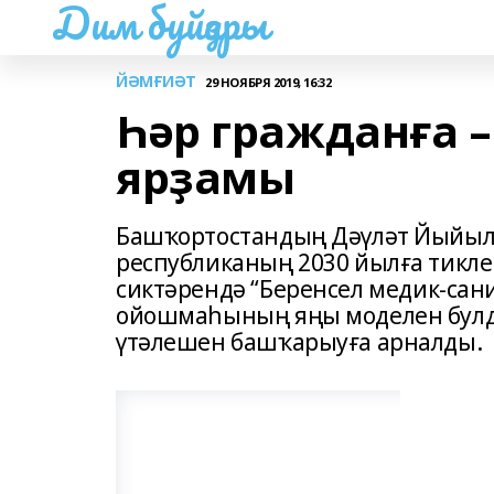
Дим буйҙары
ЙӘМҒИӘТ
29 НОЯБРЯ 2019, 16:32
Һәр гражданға 
ярҙамы
Башҡортостандың Дәүләт Йыйылыш
республиканың 2030 йылға тикле
сиктәрендә “Беренсел медик-сан
ойошмаһының яңы моделен булд
үтәлешен башҡарыуға арналды.