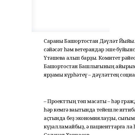
Сараны Башҡортостан Дәүләт Йыйыл
сәйәсәт һәм ветерандар эше буйын
Үтәшева алып барҙы. Комитет рәйес
Башҡортостан Башлығының айырым 
ярҙамы күрһәтеү – дәүләттең социа
– Проекттың төп маҡсаты – һәр гра
һәр кемгә ваҡытында тейешле иғтиб
аҫтында беҙ экономиялауҙы, сығым
күҙалламайбыҙ, ә пациенттарға ла һ
Салауат Харрасов.