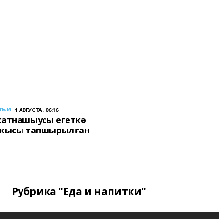
тьи
1 АВГУСТА , 06:16
ҡатнашыусы егеткә
сҡысы тапшырылған
Рубрика "Еда и напитки"