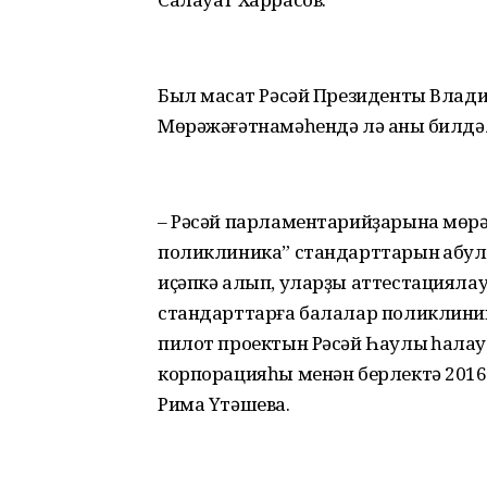
Был маҡсат Рәсәй Президенты Вла
Мөрәжәғәтнамәһендә лә аныҡ билдә
– Рәсәй парламентарийҙарына мөр
поликлиника” стандарттарын ҡабул 
иҫәпкә алып, уларҙы аттестациялау
стандарттарға балалар поликлиник
пилот проектын Рәсәй Һаулыҡ һаҡла
корпорацияһы менән берлектә 2016
Рима Үтәшева.