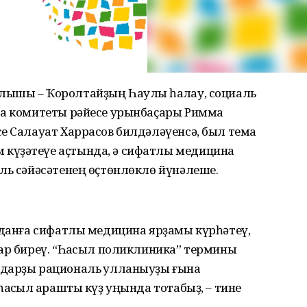
ышы – Ҡоролтайҙың Һаулыҡ һаҡлау, социаль
са комитеты рәйесе урынбаҫары Римма
е Салауат Харрасов билдәләүенсә, был тема
күҙәтеүе аҫтында, ә сифатлы медицина
ль сәйәсәтенең өҫтөнлөклө йүнәлеше.
жданға сифатлы медицина ярҙамы күрһәтеү,
ар биреү. “Һаҡсыл поликлиника” термины
дарҙы рациональ ҡулланыуҙы ғына
аҡсыл ҡарашты күҙ уңында тотабыҙ, – тине