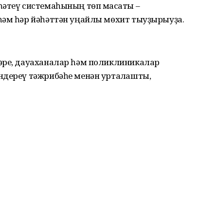
һәтеү системаһының төп маҡсаты –
һәм һәр йәһәттән уңайлы мөхит тыуҙырыуҙа.
әре, дауаханалар һәм поликлиникалар
ндереү тәжрибәһе менән уртаҡлашты,