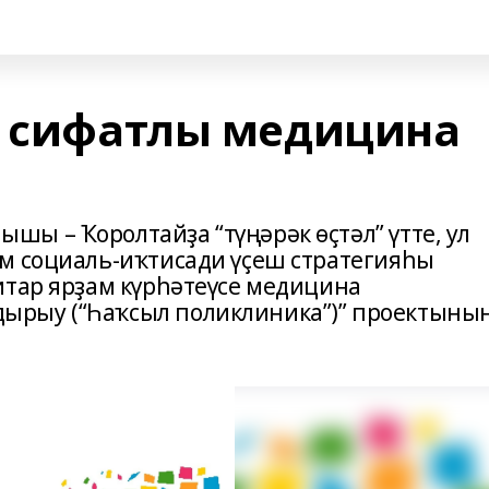
– сифатлы медицина
ы – Ҡоролтайҙа “түңәрәк өҫтәл” үтте, ул
м социаль-иҡтисади үҫеш стратегияһы
итар ярҙам күрһәтеүсе медицина
ырыу (“Һаҡсыл поликлиника”)” проектыны