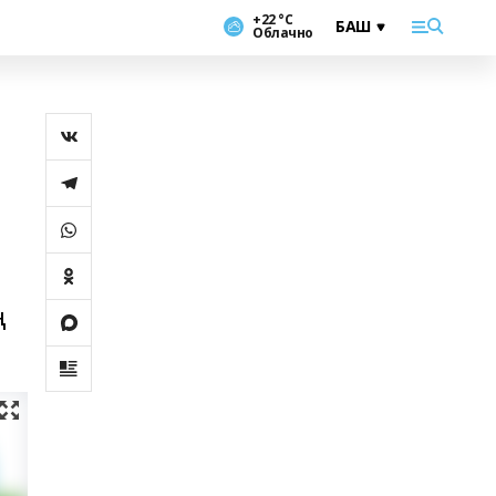
+22 °С
Облачно
ң