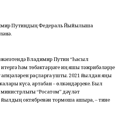
димир Путиндың Федераль Йыйылышҡа
ләнә.
әжәғәтендә Владимир Путин “Һаҡсыл
итергә һәм төбәктәрҙәге иң яҡшы тәжрибәләрҙе
 ҡағиҙәләрен раҫларға ҡушты. 2021 йылдан яңы
алары күсә, артабан – өлкәндәрҙеке. Был
у министрлығы “Росатом” дәүләт
 йылдың октябренән тормошҡа ашыра, – тине