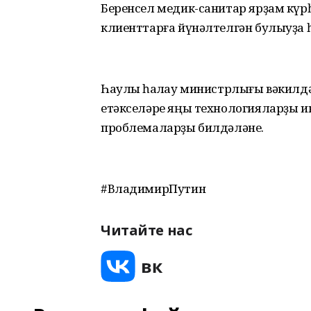
Беренсел медик-санитар ярҙам күр
клиенттарға йүнәлтелгән булыуҙа 
Һаулыҡ һаҡлау министрлығы вәкилд
етәкселәре яңы технологияларҙы и
проблемаларҙы билдәләне.
#ВладимирПутин
Читайте нас