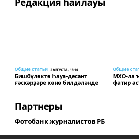
Редакция һайлауы
Общие статьи
Общие ста
2 АВГУСТА , 15:14
Бишбүләктә Һауа-десант
МХО-ла 
ғәскәрҙәре көнө билдәләнде
фатир а
Партнеры
Фотобанк журналистов РБ