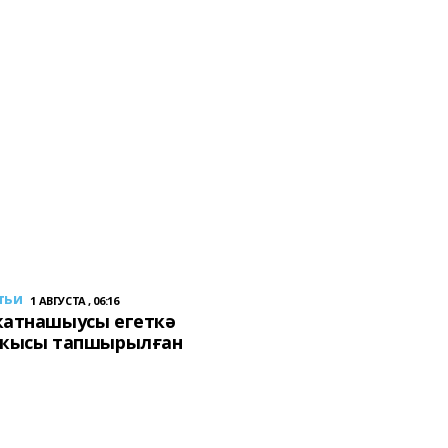
тьи
1 АВГУСТА , 06:16
ҡатнашыусы егеткә
сҡысы тапшырылған