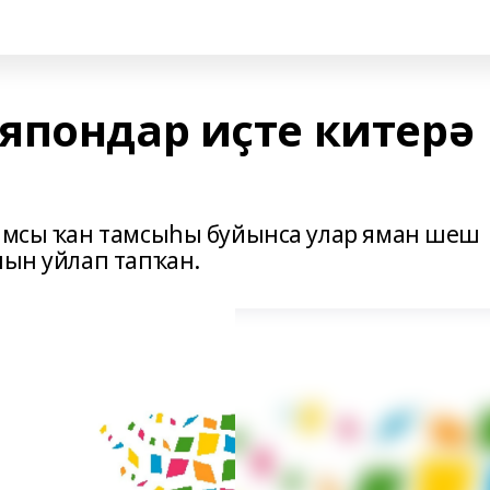
япондар иҫте китерә
тамсы ҡан тамсыһы буйынса улар яман шеш
лын уйлап тапҡан.