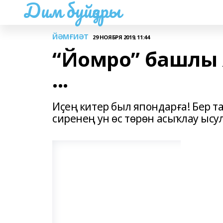
Дим буйҙары
ЙӘМҒИӘТ
29 НОЯБРЯ 2019, 11:44
“Йомро” башлы 
...
Иҫең китер был япондарға! Бер 
сиренең ун өс төрөн асыҡлау ысу