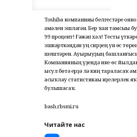
Toshiba компанияһы белгестәре онк
әмәлен эшләгән. Бер ҡан тамсыһы б
99 процент! Ғәжәп хәл! Тесты үткәре
эшкәрткәндән һуң сирҙең ун өс төрө
шештәрен. Ауырыуҙың башланғысында
Компанияның үҙендә ике-өс йылдан,
ысул бөтә ерҙә лә киң тараласаҡ һә
асыҡлау статистикаһы һиҙелерлек я
булышасаҡ.
bash.rbsmi.ru
Читайте нас