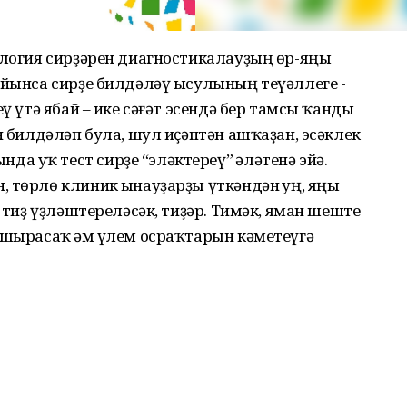
ология сирҙәрен диагностикалауҙың өр-яңы
уйынса сирҙе билдәләү ысулының теүәллеге -
ү үтә ябай – ике сәғәт эсендә бер тамсы ҡанды
н билдәләп була, шул иҫәптән ашҡаҙан, эсәклек
 уҡ тест сирҙе “эләктереү” һәләтенә эйә.
 төрлө клиник һынауҙарҙы үткәндән һуң, яңы
м тиҙ үҙләштереләсәк, тиҙәр. Тимәк, яман шеште
ҡшырасаҡ һәм үлем осраҡтарын кәметеүгә