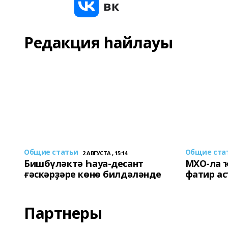
Редакция һайлауы
Общие статьи
Общие ста
2 АВГУСТА , 15:14
Бишбүләктә Һауа-десант
МХО-ла 
ғәскәрҙәре көнө билдәләнде
фатир а
Партнеры