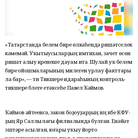
«Татарстанда белем биреү өлкәһендә ришүәтселек
кәмемәй. Уҡытыусыларҙың имтихан, зачет өсөн
ришүәт алыу күренеше дауам итә. Шулай уҡ белем
биреү ойошмаларының милеген урлау факттары
ла бар», — ти Тикшереү идараһының контроль-
тикшереү бүлеге етәксеһе Павел Ҡәйүмов.
Ҡәйүмов әйтеүенсә, закон боҙоуҙарҙың иң күбе КФУ-
ҙың Яр Саллылағы филиалында булған. Енәйәт
эштәре асылған, юғары уҡыу йорто