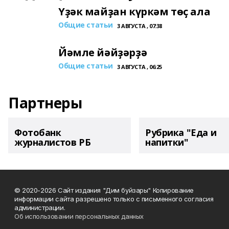
Үҙәк майҙан күркәм төҫ ала
Общие статьи
3 АВГУСТА , 07:38
Йәмле йәйҙәрҙә
Общие статьи
3 АВГУСТА , 06:25
Партнеры
Фотобанк
Рубрика "Еда и
журналистов РБ
напитки"
© 2020-2026 Сайт издания "Дим буйзары" Копирование
информации сайта разрешено только с письменного согласия
администрации.
Об использовании персональных данных