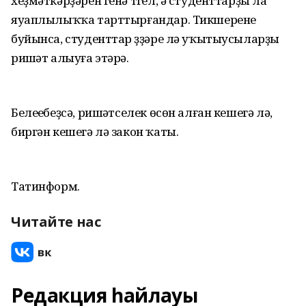
хеҙмәткәрҙәрен генә түгел, ә студенттарҙы ла
яуаплылыҡҡа тарттырғандар. Тикшеренеү
буйынса, студенттар үҙҙәре лә уҡытыусыларҙы
ришүәт алыуға этәрә.
Белеүебеҙсә, ришүәтселек өсөн алған кешегә лә,
биргән кешегә лә закон ҡаты.
Татинформ.
Читайте нас
Редакция һайлауы