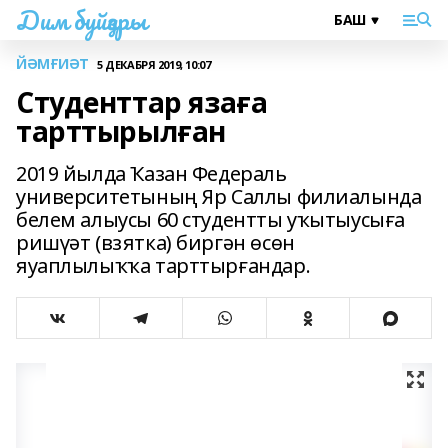
Дим буйҙары
ЙӘМҒИӘТ
5 ДЕКАБРЯ 2019, 10:07
Студенттар язаға
тарттырылған
2019 йылда Ҡазан Федераль
университетының Яр Саллы филиалында
белем алыусы 60 студентты уҡытыусыға
ришүәт (взятка) биргән өсөн
яуаплылыҡҡа тарттырғандар.