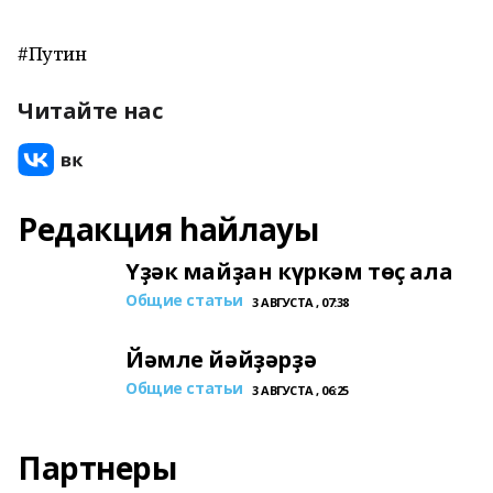
#Путин
Читайте нас
Редакция һайлауы
Үҙәк майҙан күркәм төҫ ала
Общие статьи
3 АВГУСТА , 07:38
Йәмле йәйҙәрҙә
Общие статьи
3 АВГУСТА , 06:25
Партнеры