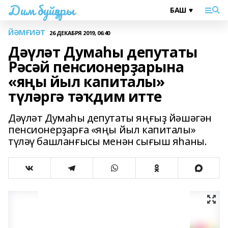
Дим буйҙары
ЙӘМҒИӘТ
26 ДЕКАБРЯ 2019, 06:40
Дәүләт Думаһы депутаты
Рәсәй пенсионерҙарына
«яңы йыл капиталы»
түләргә тәҡдим итте
Дәүләт Думаһы депутаты яңғыҙ йәшәгән
пенсионерҙарға «яңы йыл капиталы»
түләү башланғысы менән сығыш яһаны.