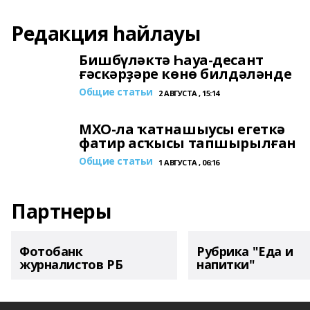
Редакция һайлауы
Бишбүләктә Һауа-десант
ғәскәрҙәре көнө билдәләнде
Общие статьи
2 АВГУСТА , 15:14
МХО-ла ҡатнашыусы егеткә
фатир асҡысы тапшырылған
Общие статьи
1 АВГУСТА , 06:16
Партнеры
Фотобанк
Рубрика "Еда и
журналистов РБ
напитки"