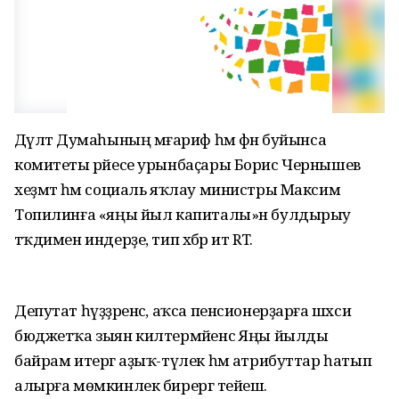
Дәүләт Думаһының мәғариф һәм фән буйынса
комитеты рәйесе урынбаҫары Борис Чернышев
хеҙмәт һәм социаль яҡлау министры Максим
Топилинға «яңы йыл капиталы»н булдырыу
тәҡдимен индерҙе, тип хәбәр итә RT.
Депутат һүҙҙәренсә, аҡса пенсионерҙарға шәхси
бюджетҡа зыян килтермәйенсә Яңы йылды
байрам итергә аҙыҡ-түлек һәм атрибуттар һатып
алырға мөмкинлек бирергә тейеш.