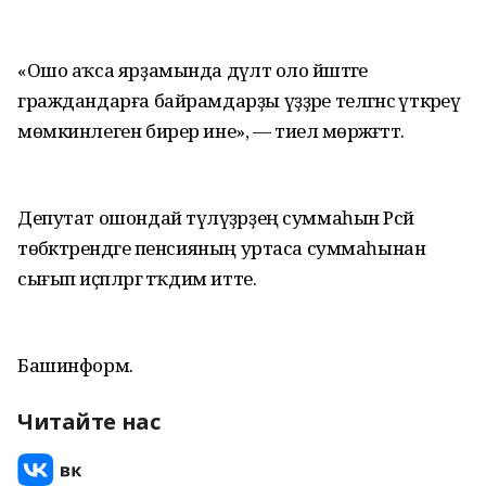
«Ошо аҡса ярҙамында дәүләт оло йәштәге
граждандарға байрамдарҙы үҙҙәре теләгәнсә үткәреү
мөмкинлеген бирер ине», — тиелә мөрәжәғәттә.
Депутат ошондай түләүҙәрҙең суммаһын Рәсәй
төбәктәрендәге пенсияның уртаса суммаһынан
сығып иҫәпләргә тәҡдим итте.
Башинформ.
Читайте нас