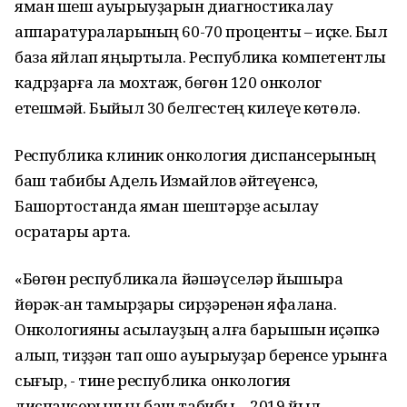
яман шеш ауырыуҙарын диагностикалау
аппаратураларының 60-70 проценты – иҫке. Был
база яйлап яңыртыла. Республика компетентлы
кадрҙарға ла мохтаж, бөгөн 120 онколог
етешмәй. Быйыл 30 белгестең килеүе көтөлә.
Республика клиник онкология диспансерының
баш табибы Адель Измайлов әйтеүенсә,
Башҡортостанда яман шештәрҙе асыҡлау
осраҡтары арта.
«Бөгөн республикала йәшәүселәр йышыраҡ
йөрәк-ҡан тамырҙары сирҙәренән яфалана.
Онкологияны асыҡлауҙың алға барышын иҫәпкә
алып, тиҙҙән тап ошо ауырыуҙар беренсе урынға
сығыр, - тине республика онкология
диспансерының баш табибы. - 2019 йыл