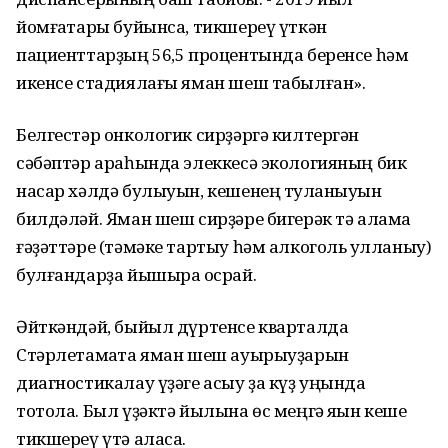
йомғаҡтары буйынса, тикшереү үткән
пациенттарҙың 56,5 процентында беренсе һәм
икенсе стадиялағы яман шеш табылған».
Белгестәр онкологик сирҙәргә килтергән
сәбәптәр араһында элеккесә экологияның бик
насар хәлдә булыуын, кешенең туҡланыуын
билдәләй. Яман шеш сирҙәре бигерәк тә алама
ғәҙәттәре (тәмәке тартыу һәм алкоголь ҡулланыу)
булғандарҙа йышыраҡ осрай.
Әйткәндәй, быйыл дүртенсе кварталда
Стәрлетамаҡта яман шеш ауырыуҙарын
диагностикалау үҙәге асыу ҙа күҙ уңында
тотола. Был үҙәктә йылына өс меңгә яҡын кеше
тикшереү үтә аласаҡ.