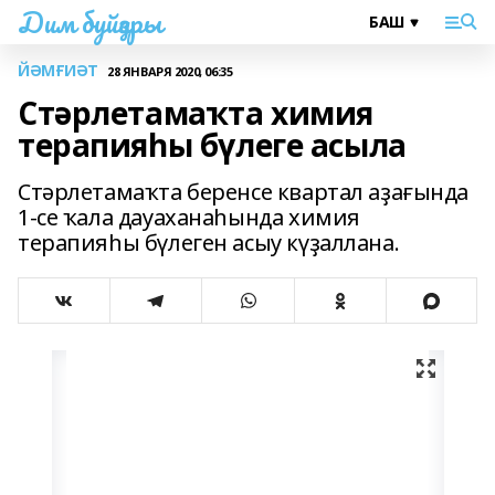
Дим буйҙары
ЙӘМҒИӘТ
28 ЯНВАРЯ 2020, 06:35
Стәрлетамаҡта химия
терапияһы бүлеге асыла
Стәрлетамаҡта беренсе квартал аҙағында
1-се ҡала дауаханаһында химия
терапияһы бүлеген асыу күҙаллана.