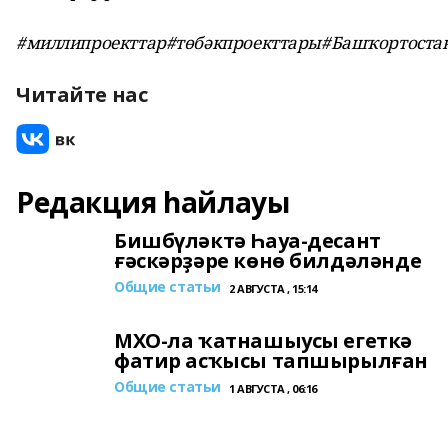
#миллипроекттар#төбәкпроекттары#Башҡортоста
Читайте нас
Редакция һайлауы
Бишбүләктә Һауа-десант
ғәскәрҙәре көнө билдәләнде
Общие статьи
2 АВГУСТА , 15:14
МХО-ла ҡатнашыусы егеткә
фатир асҡысы тапшырылған
Общие статьи
1 АВГУСТА , 06:16