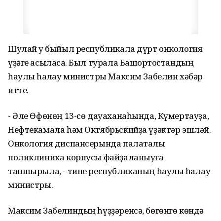
Шулай уҡ быйыл республикала дүрт онкология
үҙәге асыласаҡ. Был турала Башҡортостандың
һаулыҡ һаҡлау министры Максим Забелин хәбәр
итте.
- Әле Өфөнөң 13-сө дауаханаһында, Күмертауҙа,
Нефтекамала һәм Октябрьскийҙа үҙәктәр эшләй.
Онкология диспансерында палаталы
поликлиника корпусы файҙаланыуға
тапшырыла, - тине республиканың һаулыҡ һаҡлау
министры.
Максим Забелиндың һүҙҙәренсә, бөгөнгө көндә