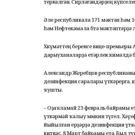
теркәлгән. Сирләгәндәрҙең күпселег
Әле республикала 171 мәктәп һәм 1
һәм Нефтекамала бөтә мәктәптәрҙә 
Хөкүмәттең беренсе вице-премьеры
дарыуханаларҙа етәрлек кимәлдә 
Александр Жеребцов республикан
дезинфекция саралары үткәрергә, 
ҡушты.
– Оҙаҡламай 23 февраль байрамы етә
үткәрмәй ҡалыу мөмкин түгел. Хәүе
йыйылған ерҙәрҙә дезинфекция үткә
киткәс, 8 Март байрамы етә. Был ту