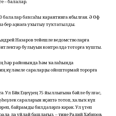
е – балалар.
0 балалар баҡсаһы карантинға ябылған. Ә Өфө
лә бер аҙнаға уҡытыу туҡтатылды.
 Андрей Назаров тейешле ведомстволарға
битлектәр булыуын контролдә тоторға ҡушты.
ың һәр районында һәм ҡалаһында
киң күләмле сараларҙы ойоштормай торорға
. Ул Бөйөк Еңеүҙең 75 йыллығына бәйле булғас,
фһеҙлек сараларын иҫәптә тотоп, халыҡ күп
реп, байрамды билдәләргә кәрәк. Ул үтеп
рала ла уйлай башлағыҙ, – тине Радий Хәбиров.