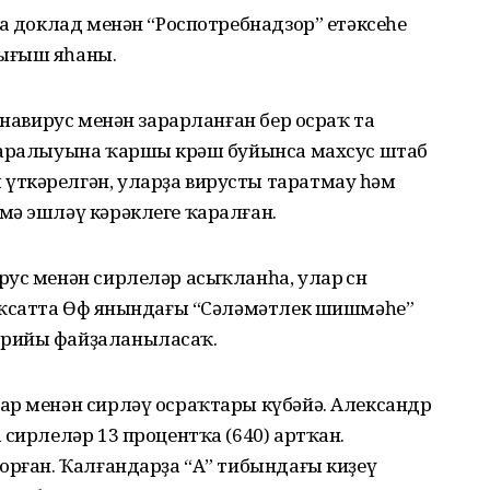
ла доклад менән “Роспотребнадзор” етәксеһе
ығыш яһаны.
онавирус менән зарарланған бер осраҡ та
таралыуына ҡаршы көрәш буйынса махсус штаб
үткәрелгән, уларҙа вирусты таратмау һәм
мә эшләү кәрәклеге ҡаралған.
ус менән сирлеләр асыҡланһа, улар өсөн
аҡсатта Өфө янындағы “Сәләмәтлек шишмәһе”
орийы файҙаланыласаҡ.
ар менән сирләү осраҡтары күбәйә. Александр
 сирлеләр 13 процентҡа (640) артҡан.
орған. Ҡалғандарҙа “А” тибындағы киҙеү