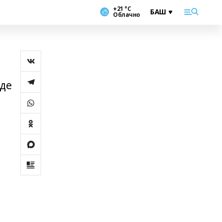
+21 °С
Облачно
лде