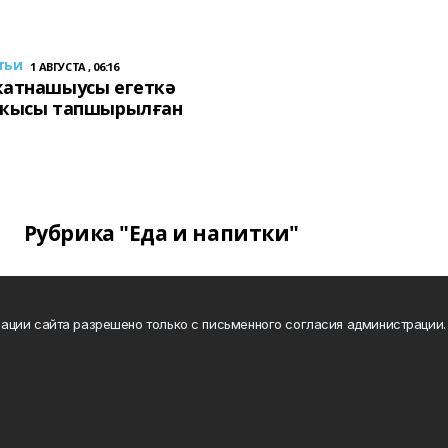
тьи
1 АВГУСТА , 06:16
ҡатнашыусы егеткә
сҡысы тапшырылған
Рубрика "Еда и напитки"
ации сайта разрешено только с письменного согласия администрации.