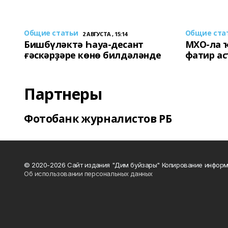
Общие статьи
Общие ста
2 АВГУСТА , 15:14
Бишбүләктә Һауа-десант
МХО-ла 
ғәскәрҙәре көнө билдәләнде
фатир а
Партнеры
Фотобанк журналистов РБ
© 2020-2026 Сайт издания "Дим буйзары" Копирование информ
Об использовании персональных данных