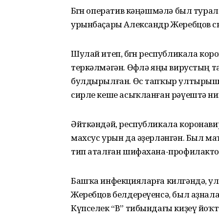
Бөгөн оператив кәңәшмәлә был тура
урынбаҫары Александр Жеребцов с
Шулай итеп, бөгөн республикала кор
теркәлмәгән. Өфөлә яңы вирустың 
булдырылған. Өс тапҡыр ултырыш 
сирле кеше асыҡланған рәүештә ни
Әйткәндәй, республикала коронавир
махсус урын да әҙерләнгән. Был м
тип аталған шифахана-профилакт
Башҡа инфекцияларға килгәндә, ул
Жеребцов белдереүенсә, был аҙнала
Күпселек “В” тибындағы киҙеү йоҡт