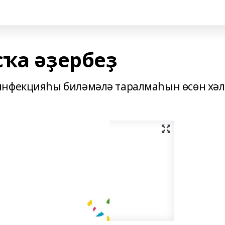
сҡа әҙербеҙ
инфекцияһы биләмәлә таралмаһын өсөн хә