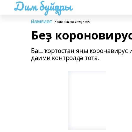
Дим буйҙары
ЙӘМҒИӘТ
10 ФЕВРАЛЯ 2020, 19:25
Беҙ короновиру
Башҡортостан яңы коронавирус 
даими контролдә тота.