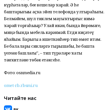
күрһәтәләр, беҙҙе кешеләр ҡарай. Ә һеҙ
баштарығыҙҙы аҫҡа эйеп телефонда ултыраһығыҙ.
Белмәйем, шул тиклем мауыҡтырғыс нимә
ҡарай торғаһыҙҙыр? Улай икән, бында йөрөмәгеҙ,
миңә бында мебель кәрәкмәй. Етди киҫәтеү
яһайым. Барығыҙ ҙа ишеткәнһеҙҙер тип өмөт итәм.
Беҙ балаларҙы сикләргә тырышабыҙ, һеҙ башта
үҙегеҙҙән башлағыҙ”, – тип түрәләрҙе ҡаты
тәнҡитләне төбәк етәксеһе.
Фото: osnmedia.ru
omet-rb.rbsmi.ru
Читайте нас