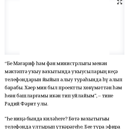
“Беҙ Мәғариф һәм фән министрлығы менән
мәктәптә уҡыу ваҡытында уҡыусыларҙың кеҫә
телефондарын йыйып алыу тураһында һүҙ алып
барабыҙ. Хәҙер мин был проектты хөкүмәттән һәм
һеҙҙән башларғамы икән тип уйлайым", – тине
Радий Фәрит улы.
"Һеҙ ниңә бында киләһегеҙ? Бөтә ваҡытығыҙҙы
телефонда ултырып үткәрәгеһеҙ. Беҙҙе тура эфирҙа