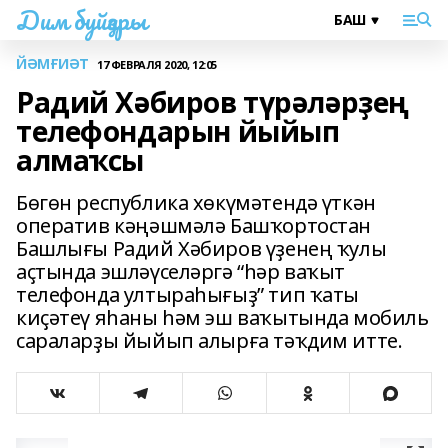
Дим буйҙары
ЙӘМҒИӘТ
17 ФЕВРАЛЯ 2020, 12:05
Радий Хәбиров түрәләрҙең
телефондарын йыйып
алмаҡсы
Бөгөн республика хөкүмәтендә үткән
оператив кәңәшмәлә Башҡортостан
Башлығы Радий Хәбиров үҙенең ҡулы
аҫтында эшләүселәргә “һәр ваҡыт
телефонда ултыраһығыҙ” тип ҡаты
киҫәтеү яһаны һәм эш ваҡытында мобиль
сараларҙы йыйып алырға тәҡдим итте.