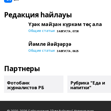
Редакция һайлауы
Үҙәк майҙан күркәм төҫ ала
Общие статьи
3 АВГУСТА , 07:38
Йәмле йәйҙәрҙә
Общие статьи
3 АВГУСТА , 06:25
Партнеры
Фотобанк
Рубрика "Еда и
журналистов РБ
напитки"
© 2020-2026 Сайт издания "Дим буйзары" Копирование