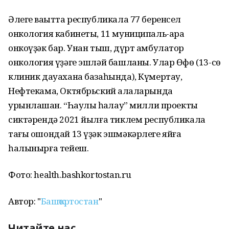
Әлеге ваҡытта республикала 77 беренсел
онкология кабинеты, 11 муниципаль-ара
онкоүҙәк бар. Унан тыш, дүрт амбулатор
онкология үҙәге эшләй башланы. Улар Өфө (13-сө
клиник дауахана базаһында), Күмертау,
Нефтекама, Октябрьский ҡалаларында
урынлашҡан. “Һаулыҡ һаҡлау” милли проекты
сиктәрендә 2021 йылға тиклем республикала
тағы ошондай 13 үҙәк эшмәкәрлеге яйға
һалынырға тейеш.
Фото: health.bashkortostan.ru
Автор: "
Башҡортостан
"
Читайте нас