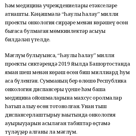
һәм медицина учреждениелары етәкселәре
ҡатнашты. Кәңәшмәлә “Һаулыҡ һаҡлау” милли
проекты онкология сирҙәре менән көрәшеү өсөн
бығаса булмаған мөмкинлектәр асыуы
билдәләп үтелде.
Мәғлүм булыуынса, “Һаулыҡ һаҡлау” милли
проекты сиктәрендә 2019 йылда Башҡортостанда
яман шеш менән көрәш өсөн биш миллиард һум
аҡса бүленгән. Сумманың бер өлөшө Республика
онкология диспансеры үҫеше һәм башҡа
медицина ойошмаларына махсус ҡоролмалар
һатып алыу өсөн тотонолған. Унан тыш
диспансерлаштырыу ваҡытында онкология
ауырыуҙарын асыҡлаған табиптар өҫтәмә
түләүҙәр алғаны ла мәғлүм.