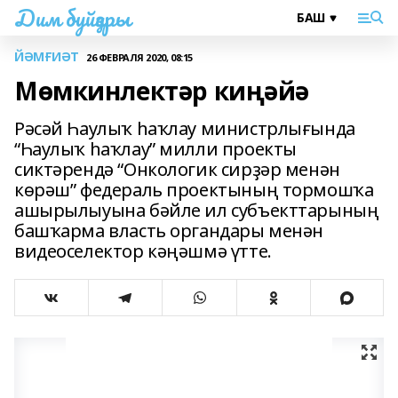
Дим буйҙары
ЙӘМҒИӘТ
26 ФЕВРАЛЯ 2020, 08:15
Мөмкинлектәр киңәйә
Рәсәй Һаулыҡ һаҡлау министрлығында
“Һаулыҡ һаҡлау” милли проекты
сиктәрендә “Онкологик сирҙәр менән
көрәш” федераль проектының тормошҡа
ашырылыуына бәйле ил субъекттарының
башҡарма власть органдары менән
видеоселектор кәңәшмә үтте.