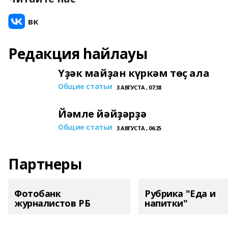
Редакция һайлауы
Үҙәк майҙан күркәм төҫ ала
Общие статьи
3 АВГУСТА , 07:38
Йәмле йәйҙәрҙә
Общие статьи
3 АВГУСТА , 06:25
Партнеры
Фотобанк
Рубрика "Еда и
журналистов РБ
напитки"