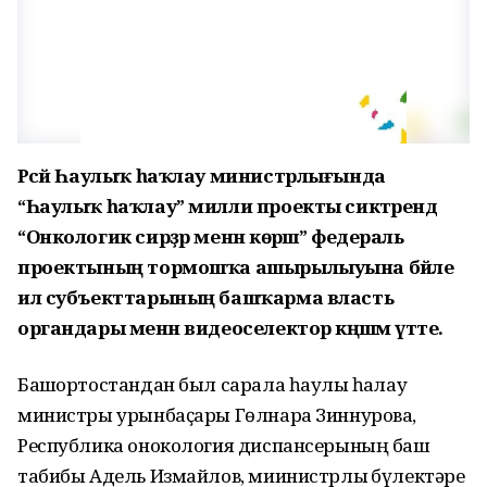
Рәсәй Һаулыҡ һаҡлау министрлығында
“Һаулыҡ һаҡлау” милли проекты сиктәрендә
“Онкологик сирҙәр менән көрәш” федераль
проектының тормошҡа ашырылыуына бәйле
ил субъекттарының башҡарма власть
органдары менән видеоселектор кәңәшмә үтте.
Башҡортостандан был сарала һаулыҡ һаҡлау
министры урынбаҫары Гөлнара Зиннурова,
Республика онокология диспансерының баш
табибы Адель Измайлов, миинистрлыҡ бүлектәре