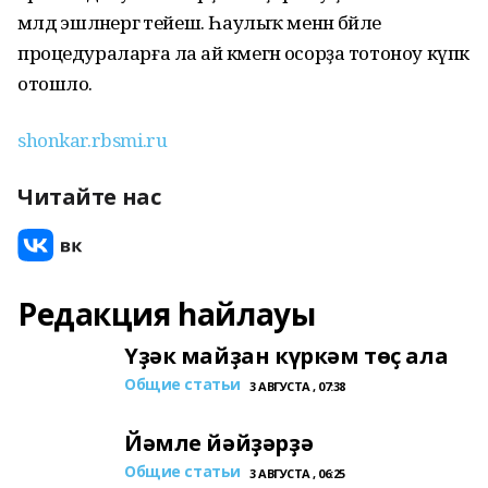
мәлдә эшләнергә тейеш. Һаулыҡ менән бәйле
процедураларға ла ай кәмегән осорҙа тотоноу күпкә
отошло.
shonkar.rbsmi.ru
Читайте нас
Редакция һайлауы
Үҙәк майҙан күркәм төҫ ала
Общие статьи
3 АВГУСТА , 07:38
Йәмле йәйҙәрҙә
Общие статьи
3 АВГУСТА , 06:25