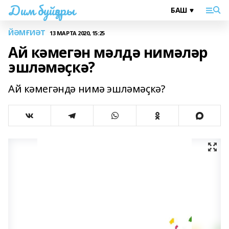
Дим буйҙары
ЙӘМҒИӘТ
13 МАРТА 2020, 15:25
Ай кәмегән мәлдә нимәләр
эшләмәҫкә?
Ай кәмегәндә нимә эшләмәҫкә?