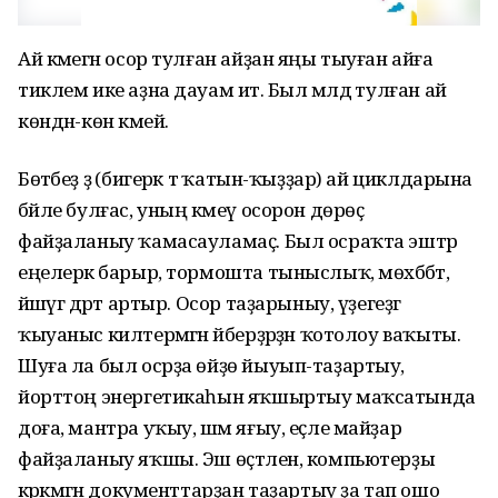
Ай кәмегән осор тулған айҙан яңы тыуған айға
тиклем ике аҙна дауам итә. Был мәлдә тулған ай
көндән-көн кәмей.
Бөтәбеҙ ҙә (бигерәк тә ҡатын-ҡыҙҙар) ай циклдарына
бәйле булғас, уның кәмеү осорон дөрөҫ
файҙаланыу ҡамасауламаҫ. Был осраҡта эштәр
еңелерәк барыр, тормошта тыныслыҡ, мөхәббәт,
йәшәүгә дәрт артыр. Осор таҙарыныу, үҙегеҙгә
ҡыуаныс килтермәгән әйберҙәрҙән ҡотолоу ваҡыты.
Шуға ла был осрҙа өйҙө йыуып-таҙартыу,
йорттоң энергетикаһын яҡшыртыу маҡсатында
доға, мантра уҡыу, шәм яғыу, еҫле майҙар
файҙаланыу яҡшы. Эш өҫтәлен, компьютерҙы
кәрәкмәгән документтарҙан таҙартыу ҙа тап ошо