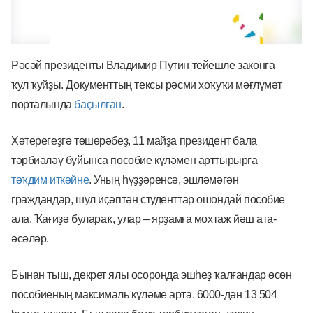
Рәсәй президенты Владимир Путин тейешле законға
ҡул ҡуйҙы. Документтың тексы рәсми хоҡуҡи мәғлүмәт
порталында
баҫылған
.
Хәтерегеҙгә төшөрәбеҙ, 11 майҙа президент бала
тәрбиәләү буйынса пособие күләмен арттырырға
тәҡдим иткәйне
. Уның һүҙҙәренсә, эшләмәгән
граждандар, шул иҫәптән студенттар ошондай пособие
ала. Ҡағиҙә булараҡ, улар – ярҙамға мохтаж йәш ата-
әсәләр.
Бынан тыш, декрет ялы осоронда эшһеҙ ҡалғандар өсөн
пособиеның максималь күләме арта. 6000-дән 13 504