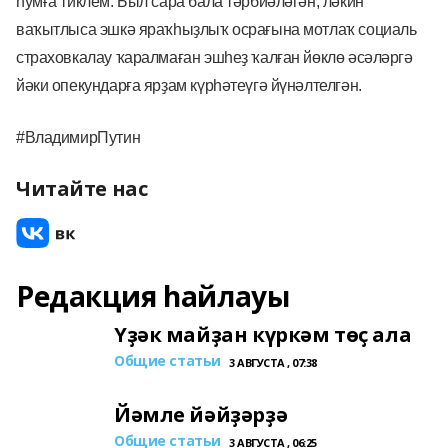
һумға тиклем. Был сара бала тәрбиәләгән, ләкин
ваҡытлыса эшкә яраҡһыҙлыҡ осрағына мотлаҡ социаль
страховкалау ҡаралмаған эшһеҙ ҡалған йөклө әсәләргә
йәки опекундарға ярҙам күрһәтеүгә йүнәлтелгән.
#ВладимирПутин
Читайте нас
Редакция һайлауы
Үҙәк майҙан күркәм төҫ ала
Общие статьи
3 АВГУСТА , 07:38
Йәмле йәйҙәрҙә
Общие статьи
3 АВГУСТА , 06:25