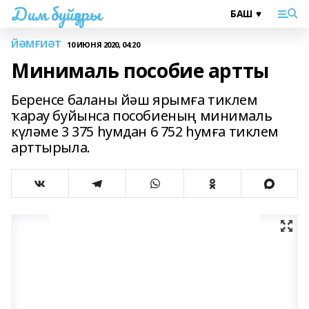
Дим буйҙары
ЙӘМҒИӘТ
10 ИЮНЯ 2020, 04:20
Минималь пособие артты
Беренсе баланы йәш ярымға тиклем
ҡарау буйынса пособиеның минималь
күләме 3 375 һумдан 6 752 һумға тиклем
арттырыла.