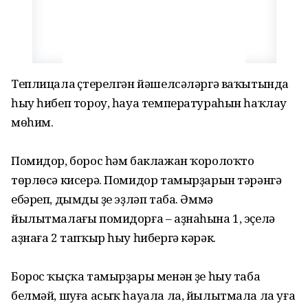
Теплицала үҫтерелгән йәшелсәләргә ваҡытында
һыу һибеп тороу, һауа температураһын һаҡлау
мөһим.
Помидор, борос һәм баклажан ҡоро­лоҡ­то
төрлөсә кисерә. Помидор тамырҙа­рын тәрәнгә
ебәреп, дымды үҙе эҙләп таба. Әммә
йылытмалағы помидорға – аҙнаһына 1, эҫелә
аҙнаға 2 тапҡыр һыу һибергә кәрәк.
Борос ҡыҫҡа тамырҙары менән үҙе һыу таба
белмәй, шуға асыҡ һауала ла, йылытмала ла уға