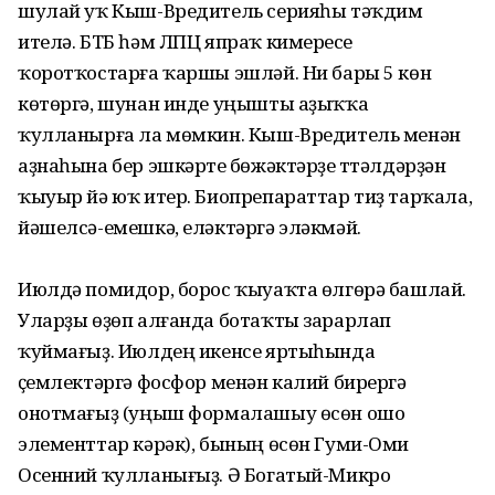
шулай уҡ Кыш-Вредитель серияһы тәҡдим
ителә. БТБ һәм ЛПЦ япраҡ кимереүсе
ҡоротҡостарға ҡар­шы эшләй. Ни бары 5 көн
көтөргә, шунан инде уңышты аҙыҡҡа
ҡулланырға ла мөм­кин. Кыш-Вредитель менән
аҙнаһына бер эшкәртеү бөжәктәрҙе түтәлдәрҙән
ҡыуыр йә юҡ итер. Биопрепараттар тиҙ тарҡала,
йәшелсә-емешкә, еләктәргә эләкмәй.
Июлдә помидор, борос ҡыуаҡта өлгөрә башлай.
Уларҙы өҙөп алғанда ботаҡты зарарлап
ҡуймағыҙ. Июлдең икенсе яртыһында
үҫемлектәргә фосфор менән калий бирергә
онотмағыҙ (уңыш формалашыу өсөн ошо
элементтар кәрәк), бы­ның өсөн Гуми-Оми
Осенний ҡулланығыҙ. Ә Богатый-Микро