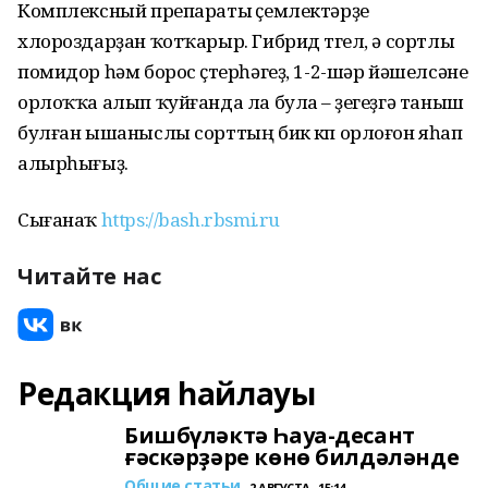
Комплексный препараты үҫемлектәрҙе
хлороздарҙан ҡотҡа­рыр. Гибрид түгел, ә сортлы
помидор һәм борос үҫтерһәгеҙ, 1-2-шәр йәшелсәне
орлоҡҡа алып ҡуйғанда ла була – үҙегеҙгә таныш
булған ышаныслы сорттың бик күп орлоғон яһап
алырһығыҙ.
Сығанаҡ
https://bash.rbsmi.ru
Читайте нас
Редакция һайлауы
Бишбүләктә Һауа-десант
ғәскәрҙәре көнө билдәләнде
Общие статьи
2 АВГУСТА , 15:14