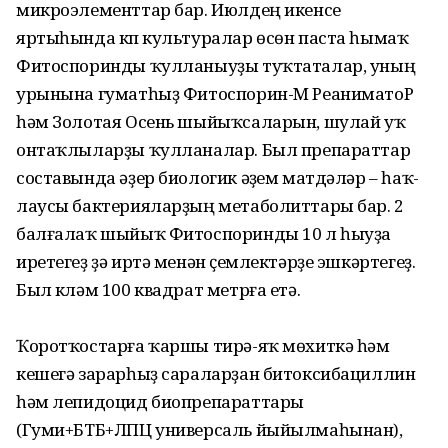
микроэлементтар бар. Июлдең икенсе
яртыһында күп культуралар өсөн паста һымаҡ
Фитоспоринды ҡулланыуҙы туҡтаталар, уның
урынына гуматһыҙ Фитоспорин-М РеаниматоР
һәм Золотая Осень шыйыҡсаларын, шулай уҡ
онтаҡ­лыларҙы ҡулланалар. Был препараттар
соста­вында әҙер биологик әүҙем матдәләр – һаҡ­
лаусы бакте­рияларҙың метаболиттары бар. 2
бал­ғалаҡ шыйыҡ Фитоспоринды 10 л һыуҙа
иретегеҙ ҙә иртә менән үҫемлектәрҙе эшкәр­тегеҙ.
Был күләм 100 квадрат метрға етә.
Ҡоротҡостарға ҡаршы тирә-яҡ мөхиткә һәм
кешегә зарарһыҙ сараларҙан битоксибациллин
һәм лепидоцид биопрепараттары
(Гуми+БТБ+ЛПЦ универсаль йыйылмаһынан),