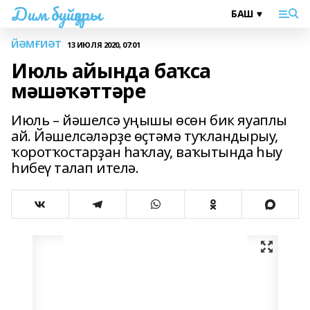
Дим буйҙары
ЙӘМҒИӘТ
13 ИЮЛЯ 2020, 07:01
Июль айында баҡса
мәшәҡәттәре
Июль – йәшелсә уңышы өсөн бик яуаплы
ай. Йәшелсәләрҙе өҫтәмә туҡландырыу,
ҡоротҡостарҙан һаҡлау, ваҡытында һыу
һибеү талап ителә.