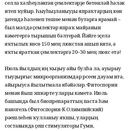
селлә хәлһеҙләнгән үҫемлек­тәрҙе бөтөнләй һәләк
итеп ҡуйыр. Һыуһыҙла­ныу­ҙы япраҡтарҙың көн
үҙәген­дә һәленеп төшөүе менән бутарға ярамай –
был мәлдә үҫемлектәр япраҡ майҙанын
кәметергә тырышып бәлтерәй. Йәйге эҫелә
яҡтылыҡ көсө 150 мең люкстан ашып китә, ә
яҡты яратҡан үҫемлектәргә 20–30 мең люкс етә!
Июль йылдың иң ҡыҙыу айы булһа ла, ауырыу
тыуҙырғыс микроорганизмдар үрсеүен дауам итә,
айырыуса йылытмала күбәйәләр. Фитоспорин
менән йыш эшкәртеү уларҙы кәметә. Июль
башында был биопрепараттың паста һәм
наногель (Фитоспорин-К Олимпийский)
рәүешлеһен ҡулланыу яҡшы, уларҙың
составында үҫеш стимуляторы Гуми,