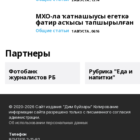
МХО-ла ҡатнашыусы егеткә
фатир асҡысы тапшырылған
Общие статьи
1 АВГУСТА , 06:16
Партнеры
Фотобанк
Рубрика "Еда и
журналистов РБ
напитки"
© 2020-2026 Сайт издания "Дим буйзары" Копирование
информации сайта разрешено только с письменного согласия
администрации.
Об использовании персональных данных
Телефон
8(34743) 2-11-92