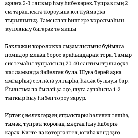
аҙнаға 2-3 тапҡыр һыу һибеү кәрәк. Тупраҡтың 2
см тәрәнлектә ҡороуына юл ҡуймаҫҡа
тырышығыҙ. Тамсылап һиптереү ҡоролмаһын
ҡулланыу бигерәк тә яҡшы.
Баклажан ҡоролоҡҡа сыҙамлылығы бу­йынса
помидор менән борос араһында­раҡ тора. Тамыр
системаһы тупраҡтың 20-40 сантиметрлы өҫкө
ҡатламында йәйелгән була. Шуға берәй аҙна
ямғырһыҙ селләлә ултырһа, һәләк булыуы бар.
Йылытмала былай ҙа эҫе, шуға аҙнаһына 1-2
тапҡыр һыу һибеп тороу зарур.
Иртән үҫемлектәрҙең япраҡтары һәле­неп төшһә,
тимәк, тупраҡ ҡороған, ­мәҫтән һыу һибергә
кәрәк. Кисте лә көтөргә түгел, юғиһә көндөҙгө