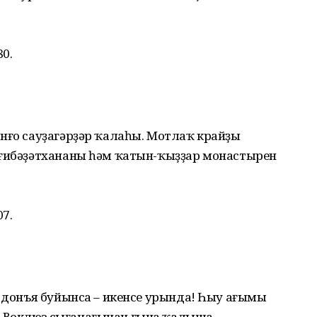
80.
нғо сауҙагәрҙәр ҡалаһы. Мотлаҡ крайҙы
 ғибәҙәтхананы һәм ҡатын-ҡыҙҙар монастырен
07.
, донъя буйынса – икенсе урында! Һыу ағымы
-Воклюз сығанағынан ғына ҡалыша.