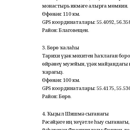
монастырь икмәге алырға мөмкин.
Өфөнән: 110 км.
GPS координаталары: 55.4092, 56.35
Район: Благовещен.
3. Бөрө ҡалаһы
Тарихи үҙәк мөхитен һаҡлаған боро
өйрәнеү музейын, үҙәк майҙандағы
ҡарағыҙ.
Өфөнән: 100 км.
GPS координаталары: 55.4175, 55.53
Район: Бөрө.
4. Ҡыҙыл Шишмә сығанағы
Рәсәйҙәге иң ҡеүәтле һыу сығанағы
йәһәтенән Франциялағы Фонтен-де