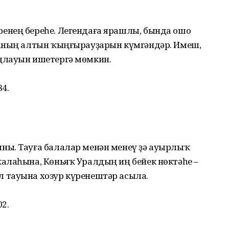
енең береһе. Легендаға ярашлы, бында ошо
наның алтын ҡыңғырауҙарын күмгәндәр. Имеш,
ңлауын ишетергә мөмкин.
84.
ны. Тауға балалар менән менеү ҙә ауырлыҡ
алаһына, Көньяҡ Уралдың иң бейек нөктәһе –
 тауына хозур күренештәр асыла.
02.