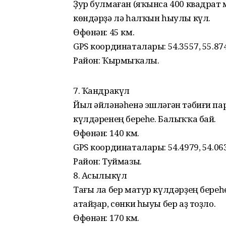
Ҙур булмаған (яҡынса 400 квадрат ме
көндәрҙә лә һалҡын һыулы күл.
Өфөнән: 45 км.
GPS координаталары: 54.3557, 55.87
Район: Ҡырмыҫҡалы.
7. Ҡандракүл
Йыл әйләнәһенә эшләгән тәбиғи пар
күлдәренең береһе. Балыҡҡа бай.
Өфөнән: 140 км.
GPS координаталары: 54.4979, 54.06
Район: Туймазы.
8. Асылыкүл
Тағы ла бер матур күлдәрҙең береһ
атайҙар, сөнки һыуы бер аҙ тоҙло.
Өфөнән: 170 км.