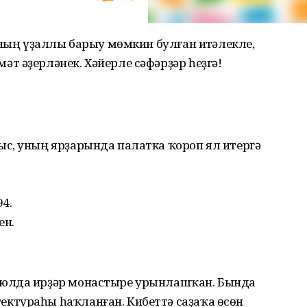
аның үҙаллы барыу мөмкин булған иҫтәлекле,
т әҙерләнек. Хәйерле сәфәрҙәр һеҙгә!
с, уның ярҙарында палатка ҡороп ял итергә
94.
ен.
 юлда ирҙәр монастыре урынлашҡан. Бында
ктураһы һаҡланған. Кибеттә саҙаҡа өсөн