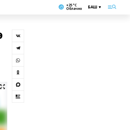
+25 °С
Облачно
ә