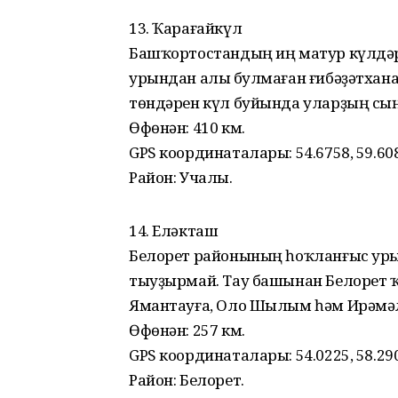
13. Ҡарағайкүл
Башҡортостандың иң матур күлдәр
урындан алыҫ булмаған ғибәҙәтха
төндәрен күл буйында уларҙың сы
Өфөнән: 410 км.
GPS координаталары: 54.6758, 59.60
Район: Учалы.
14. Еләкташ
Белорет районының һоҡланғыс уры
тыуҙырмай. Тау башынан Белорет ҡ
Ямантауға, Оло Шылым һәм Ирәмәл
Өфөнән: 257 км.
GPS координаталары: 54.0225, 58.29
Район: Белорет.