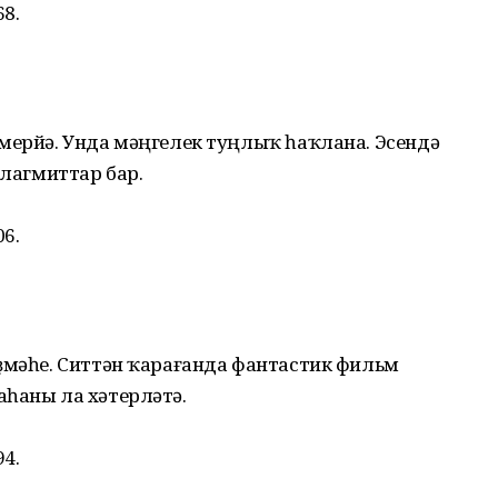
68.
әмерйә. Унда мәңгелек туңлыҡ һаҡлана. Эсендә
алагмиттар бар.
06.
еҙмәһе. Ситтән ҡарағанда фантастик фильм
аһаны ла хәтерләтә.
94.