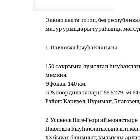
Ошоно иҫәптә тотоп, беҙ республик
матур урындары тураһында мәғлүмә
1. Павловка һыуһаҡлағысы
150 саҡрымға һуҙылған һыуһаҡлағы
мөмкин.
Өфөнән: 140 км.
GPS координаталары: 55.5279, 56.64
Район: Ҡариҙел, Нуриман, Благовещ
2. Успенск Изге-Георгий монастыре
Павловка һыуһаҡлағысына илткән
ХХ быуат башының ҡыҙыҡлы архите