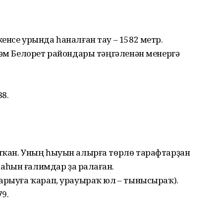
енсе урында һаналған тау – 1582 метр.
һәм Белорет райондары тәңгәленән менергә
88.
шҡан. Уның һыуын алырға төрлө тарафтарҙан
һын ғалимдар ҙа раҫлаған.
барыуға ҡарап, урауыраҡ юл – тынысыраҡ).
79.