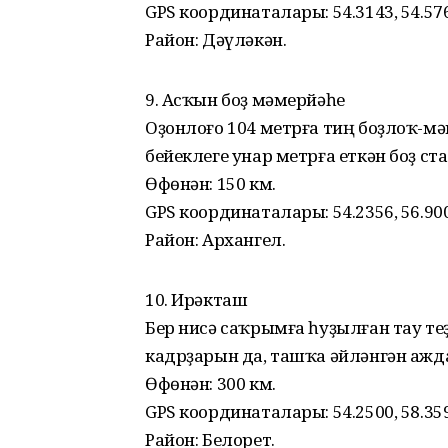
GPS координаталары: 54.3143, 54.57
Район: Дәүләкән.
9. Асҡын боҙ мәмерйәһе
Оҙонлоғо 104 метрға тиң боҙлоҡ-м
бейеклеге унар метрға еткән боҙ ст
Өфөнән: 150 км.
GPS координаталары: 54.2356, 56.90
Район: Архангел.
10. Ирәкташ
Бер нисә саҡрымға һуҙылған тау т
кадрҙарын да, ташҡа әйләнгән ажд
Өфөнән: 300 км.
GPS координаталары: 54.2500, 58.35
Район: Белорет.