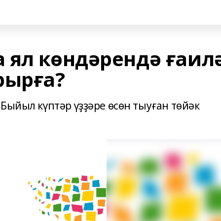
 ял көндәрендә ғаил
рырға?
Быйыл күптәр үҙҙәре өсөн тыуған төйәк