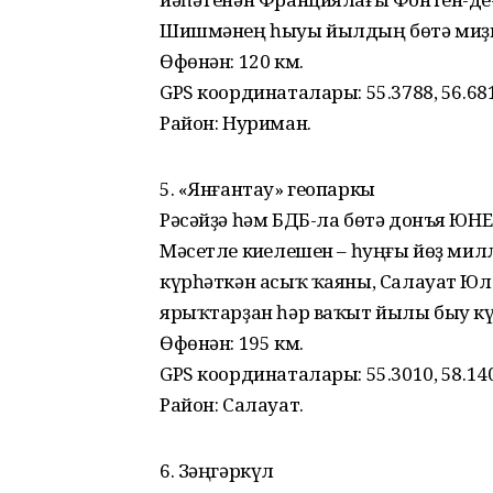
Шишмәнең һыуы йылдың бөтә миҙге
Өфөнән: 120 км.
GPS координаталары: 55.3788, 56.68
Район: Нуриман.
5. «Янғантау» геопаркы
Рәсәйҙә һәм БДБ-ла бөтә донъя ЮНЕ
Мәсетле киҫелешен – һуңғы йөҙ ми
күрһәткән асыҡ ҡаяны, Салауат Юл
ярыҡтарҙан һәр ваҡыт йылы быу кү
Өфөнән: 195 км.
GPS координаталары: 55.3010, 58.14
Район: Салауат.
6. Зәңгәркүл