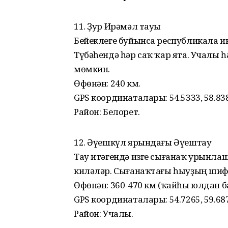
11. Ҙур Ирәмәл тауы
Бейеклеге буйынса республикала ик
Түбәһендә һәр саҡ ҡар ята. Учалы 
мөмкин.
Өфөнән: 240 км.
GPS координаталары: 54.5333, 58.83
Район: Белорет.
12. Әүешкүл ярындағы Әүештау
Тау итәгендә изге сығанаҡ урынла
киләләр. Сығанаҡтағы һыуҙың шифа
Өфөнән: 360-470 км (ҡайһы юлдан 
GPS координаталары: 54.7265, 59.68
Район: Учалы.