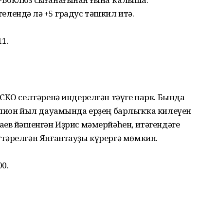
лендә лә +5 градус тәшкил итә.
11.
СКО селтәренә индерелгән тәүге парк. Бында
ллион йыл дауамында ерҙең барлыҡҡа килеүен
аев йәшенгән Иҙрис мәмерйәһен, итәгендәге
тәрелгән Янғантауҙы күрергә мөмкин.
00.