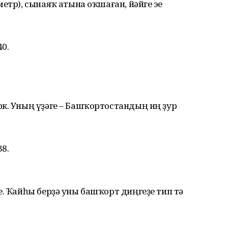
тр), сынаяҡ аҫтына оҡшаған, йәйге эҫе
40.
к. Уның үҙәге – Башҡортостандың иң ҙур
38.
е. Ҡайһы берҙә уны башҡорт диңгеҙе тип тә