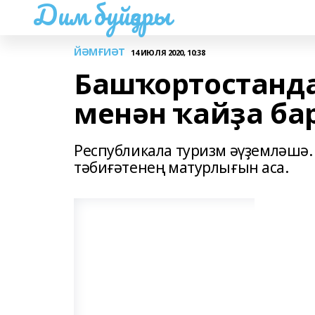
Дим буйҙары
ЙӘМҒИӘТ
14 ИЮЛЯ 2020, 10:38
Башҡортостанда
менән ҡайҙа ба
Республикала туризм әүҙемләшә. 
тәбиғәтенең матурлығын аса.